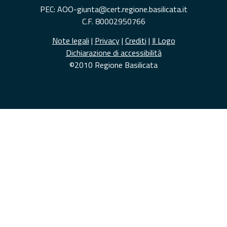
PEC: AOO-giunta@cert.regione.basilicata.it
C.F. 80002950766
Note legali
|
Privacy
|
Crediti
|
Il Logo
Dichiarazione di accessibilità
©2010 Regione Basilicata