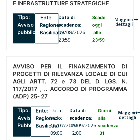
E INFRASTRUTTURE STRATEGICHE
Data di
Tipo:
Ente:
Scade
Maggiori
dettagli
scadenza
:
Avviso
Regione
oggi
09/08/2026
pubblico
Basilicata
alle
23:59
23:59
AVVISO PER IL FINANZIAMENTO DI
PROGETTI DI RILEVANZA LOCALE DI CUI
AGLI ARTT. 72 e 73 DEL D. LGS. N.
117/2017 , .. ACCORDO DI PROGRAMMA
(ADP) 25- 27
Data
Data di
Tipo:
Ente:
Giorni
Maggiori
dettagli
inizio:
scadenza
:
Avviso
Regione
alla
16/07/2026
09/09/2026
Pubblico
Basilicata
scadenza:
09:00
12:00
31