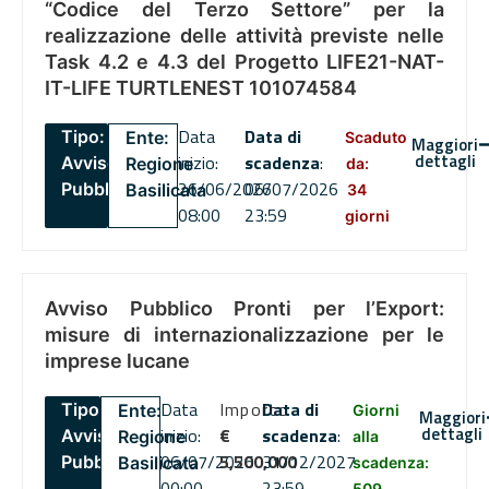
“Codice del Terzo Settore” per la
realizzazione delle attività previste nelle
Task 4.2 e 4.3 del Progetto LIFE21-NAT-
IT-LIFE TURTLENEST 101074584
Data
Data di
Tipo:
Ente:
Scaduto
Maggiori
dettagli
inizio:
scadenza
:
Avviso
Regione
da:
26/06/2026
06/07/2026
Pubblico
Basilicata
34
08:00
23:59
giorni
Avviso Pubblico Pronti per l’Export:
misure di internazionalizzazione per le
imprese lucane
Data
Importo
Data di
Tipo:
Ente:
Giorni
Maggiori
dettagli
inizio:
€
scadenza
:
Avviso
Regione
alla
06/07/2026
5,500,000
31/12/2027
Pubblico
Basilicata
scadenza:
00:00
23:59
509