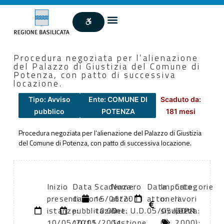
Procedura negoziata per l’alienazione
del Palazzo di Giustizia del Comune di
Potenza, con patto di successiva
locazione.
Tipo: Avviso
Ente: COMUNE DI
Scaduto da:
pubblico
POTENZA
181 mesi
Procedura negoziata per l’alienazione del Palazzo di Giustizia
del Comune di Potenza, con patto di successiva locazione.
Inizio
Data
Scadenza:
Numero
Data
Importo
Categorie
presentazione
di
15/06/2011
atto:
atto:
oneri
lavori
istanze:
pubblicazione:
10:00
Det. U.D.
05/05/2011
sicurezza:
(DPR
10/05/2011
10/05/2011
Gestione
0
2000):