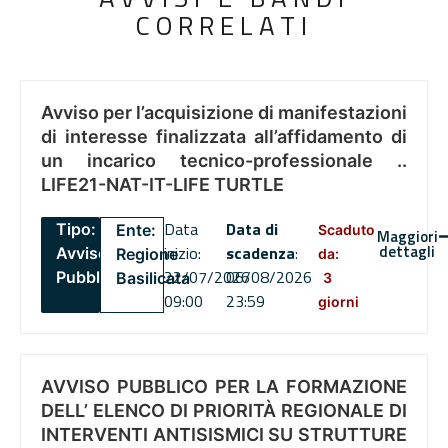
CORRELATI
Avviso per l’acquisizione di manifestazioni
di interesse finalizzata all’affidamento di
un incarico tecnico-professionale ..
LIFE21-NAT-IT-LIFE TURTLE
Data
Data di
Tipo:
Ente:
Scaduto
Maggiori
dettagli
inizio:
scadenza
:
Avviso
Regione
da:
22/07/2026
06/08/2026
Pubblico
Basilicata
3
09:00
23:59
giorni
AVVISO PUBBLICO PER LA FORMAZIONE
DELL’ ELENCO DI PRIORITÀ REGIONALE DI
INTERVENTI ANTISISMICI SU STRUTTURE