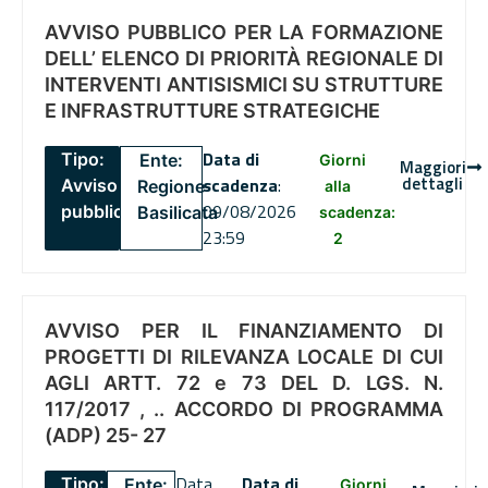
AVVISO PUBBLICO PER LA FORMAZIONE
DELL’ ELENCO DI PRIORITÀ REGIONALE DI
INTERVENTI ANTISISMICI SU STRUTTURE
E INFRASTRUTTURE STRATEGICHE
Data di
Tipo:
Ente:
Giorni
Maggiori
dettagli
scadenza
:
Avviso
Regione
alla
09/08/2026
pubblico
Basilicata
scadenza:
23:59
2
AVVISO PER IL FINANZIAMENTO DI
PROGETTI DI RILEVANZA LOCALE DI CUI
AGLI ARTT. 72 e 73 DEL D. LGS. N.
117/2017 , .. ACCORDO DI PROGRAMMA
(ADP) 25- 27
Data
Data di
Tipo:
Ente:
Giorni