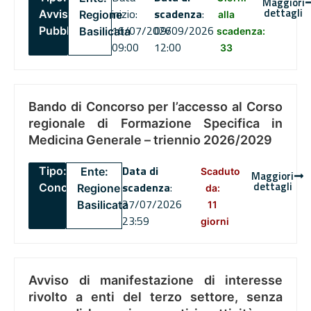
Maggiori
dettagli
inizio:
scadenza
:
Avviso
Regione
alla
16/07/2026
09/09/2026
Pubblico
Basilicata
scadenza:
09:00
12:00
33
Bando di Concorso per l’accesso al Corso
regionale di Formazione Specifica in
Medicina Generale – triennio 2026/2029
Data di
Tipo:
Ente:
Scaduto
Maggiori
dettagli
scadenza
:
Concorsi
Regione
da:
27/07/2026
Basilicata
11
23:59
giorni
Avviso di manifestazione di interesse
rivolto a enti del terzo settore, senza