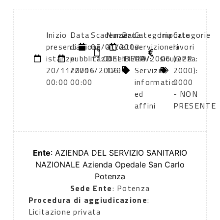
Inizio
Data
Scadenza:
Numero
Data
Categoria
Importo
Categorie
presentazione
di
05/01/2007
atto:
atto:
servizi
oneri
lavori
istanze:
pubblicazione:
11:00
DELIBERA
11/10/2006
CPV:
sicurezza:
(DPR
20/11/2006
20/11/2006
1294
Servizi
0
2000):
00:00
00:00
informatici
0000
ed
- NON
affini
PRESENTE
Ente
: AZIENDA DEL SERVIZIO SANITARIO
NAZIONALE Azienda Opedale San Carlo
Potenza
Sede Ente
: Potenza
Procedura di aggiudicazione
:
Licitazione privata