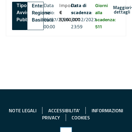
Data
Importo
Data di
Tipo:
Ente:
Giorni
Maggiori
dettagli
inizio:
€
scadenza
:
Avviso
Regione
alla
06/07/2026
5,500,000
31/12/2027
Pubblico
Basilicata
scadenza:
00:00
23:59
511
NOTE LEGALI
ACCESSIBILITA'
INFORMAZIONI
PRIVACY
COOKIES