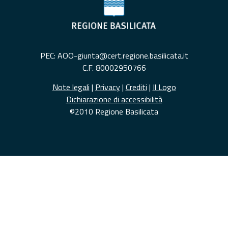
PEC: AOO-giunta@cert.regione.basilicata.it
C.F. 80002950766
Note legali
|
Privacy
|
Crediti
|
Il Logo
Dichiarazione di accessibilità
©2010 Regione Basilicata