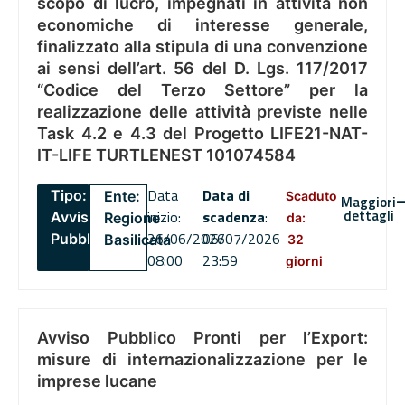
scopo di lucro, impegnati in attività non
economiche di interesse generale,
finalizzato alla stipula di una convenzione
ai sensi dell’art. 56 del D. Lgs. 117/2017
“Codice del Terzo Settore” per la
realizzazione delle attività previste nelle
Task 4.2 e 4.3 del Progetto LIFE21-NAT-
IT-LIFE TURTLENEST 101074584
Data
Data di
Tipo:
Ente:
Scaduto
Maggiori
dettagli
inizio:
scadenza
:
Avviso
Regione
da:
26/06/2026
06/07/2026
Pubblico
Basilicata
32
08:00
23:59
giorni
Avviso Pubblico Pronti per l’Export:
misure di internazionalizzazione per le
imprese lucane