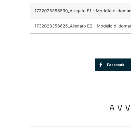
1732028356599_Allegato E1 - Modello di domanda
1732028356625_Allegato E2 - Modello di domand
Facebook
AV