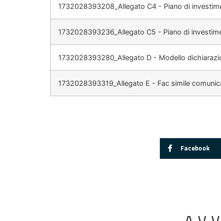
1732028393208_Allegato C4 - Piano di investime
1732028393236_Allegato C5 - Piano di investime
1732028393280_Allegato D - Modello dichiarazion
1732028393319_Allegato E - Fac simile comunica
Facebook
AV