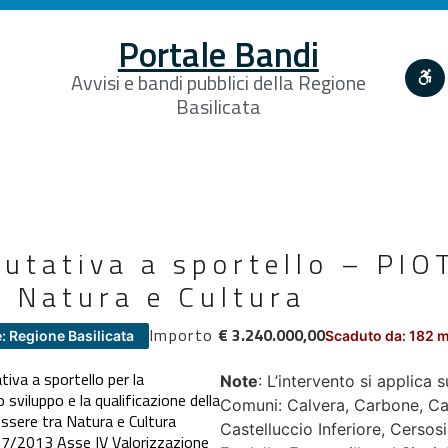
Portale Bandi
Avvisi e bandi pubblici della Regione
Basilicata
utativa a sportello – PIO
a Natura e Cultura
Importo
€ 3.240.000,00
: Regione Basilicata
Scaduto da: 182 
iva a sportello per la
Note
: L’intervento si applica s
 sviluppo e la qualificazione della
Comuni: Calvera, Carbone, Cas
essere tra Natura e Cultura
Castelluccio Inferiore, Cerso
/2013 Asse IV Valorizzazione