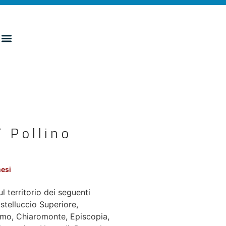
T Pollino
mesi
ul territorio dei seguenti
telluccio Superiore,
simo, Chiaromonte, Episcopia,