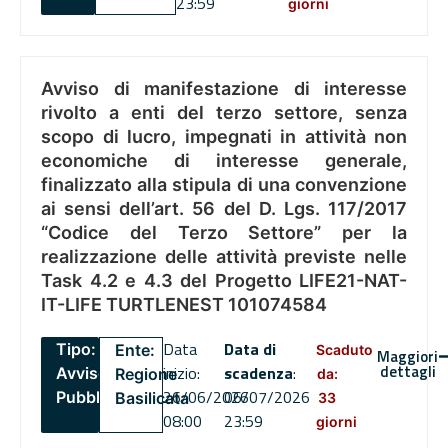
23:59
giorni
Avviso di manifestazione di interesse
rivolto a enti del terzo settore, senza
scopo di lucro, impegnati in attività non
economiche di interesse generale,
finalizzato alla stipula di una convenzione
ai sensi dell’art. 56 del D. Lgs. 117/2017
“Codice del Terzo Settore” per la
realizzazione delle attività previste nelle
Task 4.2 e 4.3 del Progetto LIFE21-NAT-
IT-LIFE TURTLENEST 101074584
Data
Data di
Tipo:
Ente:
Scaduto
Maggiori
dettagli
inizio:
scadenza
:
Avviso
Regione
da:
26/06/2026
06/07/2026
Pubblico
Basilicata
33
08:00
23:59
giorni