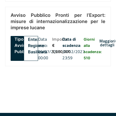
Avviso Pubblico Pronti per l’Export:
misure di internazionalizzazione per le
imprese lucane
Data
Importo
Data di
Tipo:
Ente:
Giorni
Maggiori
dettagli
inizio:
€
scadenza
:
Avviso
Regione
alla
06/07/2026
5,500,000
31/12/2027
Pubblico
Basilicata
scadenza:
00:00
23:59
510