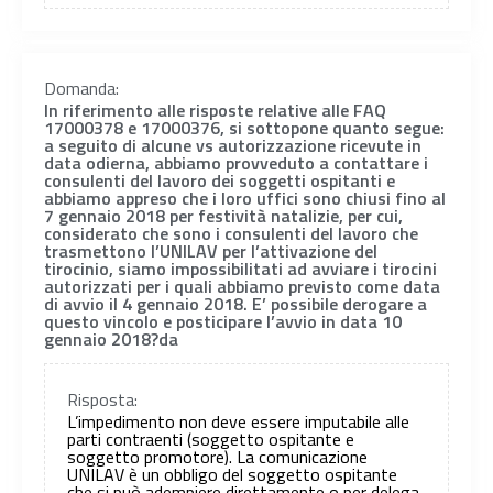
Domanda:
In riferimento alle risposte relative alle FAQ
17000378 e 17000376, si sottopone quanto segue:
a seguito di alcune vs autorizzazione ricevute in
data odierna, abbiamo provveduto a contattare i
consulenti del lavoro dei soggetti ospitanti e
abbiamo appreso che i loro uffici sono chiusi fino al
7 gennaio 2018 per festività natalizie, per cui,
considerato che sono i consulenti del lavoro che
trasmettono l’UNILAV per l’attivazione del
tirocinio, siamo impossibilitati ad avviare i tirocini
autorizzati per i quali abbiamo previsto come data
di avvio il 4 gennaio 2018. E’ possibile derogare a
questo vincolo e posticipare l’avvio in data 10
gennaio 2018?da
Risposta:
L’impedimento non deve essere imputabile alle
parti contraenti (soggetto ospitante e
soggetto promotore). La comunicazione
UNILAV è un obbligo del soggetto ospitante
che si può adempiere direttamente o per delega.