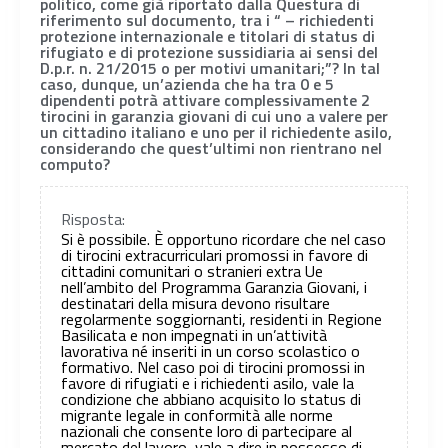
politico, come già riportato dalla Questura di
riferimento sul documento, tra i “ – richiedenti
protezione internazionale e titolari di status di
rifugiato e di protezione sussidiaria ai sensi del
D.p.r. n. 21/2015 o per motivi umanitari;”? In tal
caso, dunque, un’azienda che ha tra 0 e 5
dipendenti potrà attivare complessivamente 2
tirocini in garanzia giovani di cui uno a valere per
un cittadino italiano e uno per il richiedente asilo,
considerando che quest’ultimi non rientrano nel
computo?
Risposta:
Si è possibile. È opportuno ricordare che nel caso
di tirocini extracurriculari promossi in favore di
cittadini comunitari o stranieri extra Ue
nell’ambito del Programma Garanzia Giovani, i
destinatari della misura devono risultare
regolarmente soggiornanti, residenti in Regione
Basilicata e non impegnati in un’attività
lavorativa né inseriti in un corso scolastico o
formativo. Nel caso poi di tirocini promossi in
favore di rifugiati e i richiedenti asilo, vale la
condizione che abbiano acquisito lo status di
migrante legale in conformità alle norme
nazionali che consente loro di partecipare al
mercato del lavoro, vale a dire in possesso di