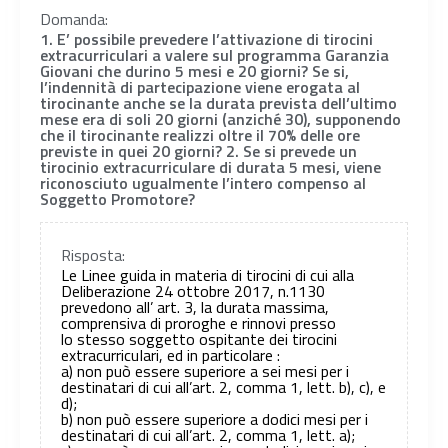
Domanda:
1. E’ possibile prevedere l’attivazione di tirocini
extracurriculari a valere sul programma Garanzia
Giovani che durino 5 mesi e 20 giorni? Se si,
l’indennità di partecipazione viene erogata al
tirocinante anche se la durata prevista dell’ultimo
mese era di soli 20 giorni (anziché 30), supponendo
che il tirocinante realizzi oltre il 70% delle ore
previste in quei 20 giorni? 2. Se si prevede un
tirocinio extracurriculare di durata 5 mesi, viene
riconosciuto ugualmente l’intero compenso al
Soggetto Promotore?
Risposta:
Le Linee guida in materia di tirocini di cui alla
Deliberazione 24 ottobre 2017, n.1130
prevedono all’ art. 3, la durata massima,
comprensiva di proroghe e rinnovi presso
lo stesso soggetto ospitante dei tirocini
extracurricuIari, ed in particolare :
a) non può essere superiore a sei mesi per i
destinatari di cui all’art. 2, comma 1, lett. b), c), e
d);
b) non può essere superiore a dodici mesi per i
destinatari di cui all’art. 2, comma 1, lett. a);