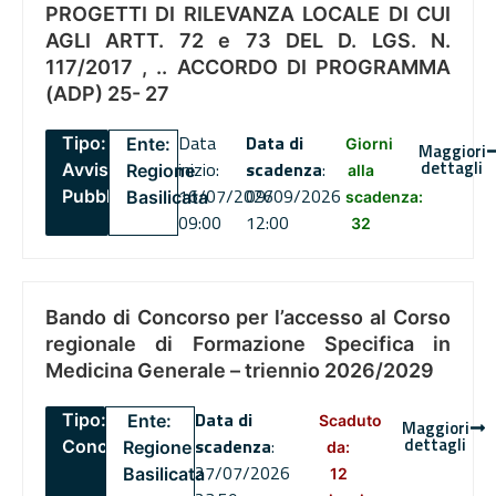
PROGETTI DI RILEVANZA LOCALE DI CUI
AGLI ARTT. 72 e 73 DEL D. LGS. N.
117/2017 , .. ACCORDO DI PROGRAMMA
(ADP) 25- 27
Data
Data di
Tipo:
Ente:
Giorni
Maggiori
dettagli
inizio:
scadenza
:
Avviso
Regione
alla
16/07/2026
09/09/2026
Pubblico
Basilicata
scadenza:
09:00
12:00
32
Bando di Concorso per l’accesso al Corso
regionale di Formazione Specifica in
Medicina Generale – triennio 2026/2029
Data di
Tipo:
Ente:
Scaduto
Maggiori
dettagli
scadenza
:
Concorsi
Regione
da:
27/07/2026
Basilicata
12