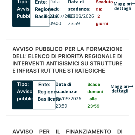
Data
Data di
Tipo:
Ente:
Scaduto
Maggiori
dettagli
inizio:
scadenza
:
Avviso
Regione
da:
22/07/2026
06/08/2026
Pubblico
Basilicata
2
09:00
23:59
giorni
AVVISO PUBBLICO PER LA FORMAZIONE
DELL’ ELENCO DI PRIORITÀ REGIONALE DI
INTERVENTI ANTISISMICI SU STRUTTURE
E INFRASTRUTTURE STRATEGICHE
Data di
Tipo:
Ente:
Scade
Maggiori
dettagli
scadenza
:
Avviso
Regione
domani
09/08/2026
pubblico
Basilicata
alle
23:59
23:59
AVVISO PER IL FINANZIAMENTO DI