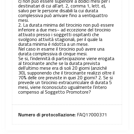
c) non può essere superiore a dodici mesi per i
destinatari di cui all’art. 2, comma 1, lett. e),
salvo per le persone disabili la cui durata
complessiva può arrivare fino a ventiquattro
mesi.
2. La durata minima del tirocinio non può essere
inferiore a due mes~ ad eccezione del tirocinio
attivato presso i soggetti ospitanti che
svolgono attività stagionali, per il quale la
durata minima è ridotta a un mese.
Nel caso in esame il tirocinio può avere una
durata complessiva di cinque mesi.
Se si, l’indennità di partecipazione viene erogata
al tirocinante anche se la durata prevista
dell’ultimo mese era di soli 20 giorni (anziché
30), supponendo che il tirocinante realizzi oltre il
70% delle ore previste in quei 20 giorni? 2. Se si
prevede un tirocinio extracurriculare di durata 5
mesi, viene riconosciuto ugualmente l’intero
compenso al Soggetto Promotore?
Numero di protocollazione:
FAQ17000371