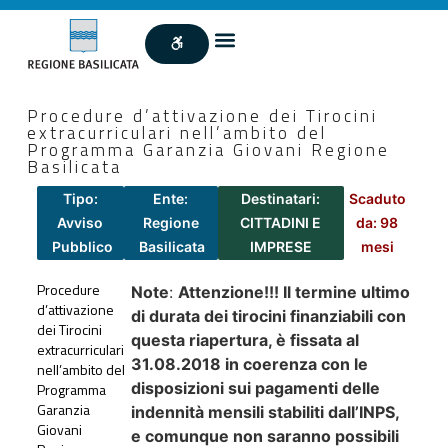
Procedure d’attivazione dei Tirocini
extracurriculari nell’ambito del
Programma Garanzia Giovani Regione
Basilicata
Tipo:
Ente:
Destinatari:
Scaduto
Avviso
Regione
CITTADINI E
da: 98
Pubblico
Basilicata
IMPRESE
mesi
Procedure
Note
:
Attenzione!!! Il termine ultimo
d’attivazione
di durata dei tirocini finanziabili con
dei Tirocini
questa riapertura, è fissata al
extracurriculari
31.08.2018 in coerenza con le
nell’ambito del
disposizioni sui pagamenti delle
Programma
Garanzia
indennità mensili stabiliti dall’INPS,
Giovani
e comunque non saranno possibili