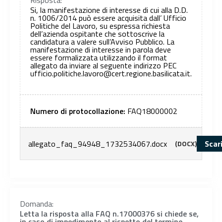
Si, la manifestazione di interesse di cui alla D.D.
n. 1006/2014 può essere acquisita dall’ Ufficio
Politiche del Lavoro, su espressa richiesta
dell’azienda ospitante che sottoscrive la
candidatura a valere sull’Avviso Pubblico. La
manifestazione di interesse in parola deve
essere formalizzata utilizzando il format
allegato da inviare al seguente indirizzo PEC
ufficio.politiche.lavoro@cert.regione.basilicata.it.
Numero di protocollazione:
FAQ18000002
allegato_faq_94948_1732534067.docx
Scar
(DOCX)
Domanda:
Letta la risposta alla FAQ n.17000376 si chiede se,
in caso di impedimento al rispetto del termine