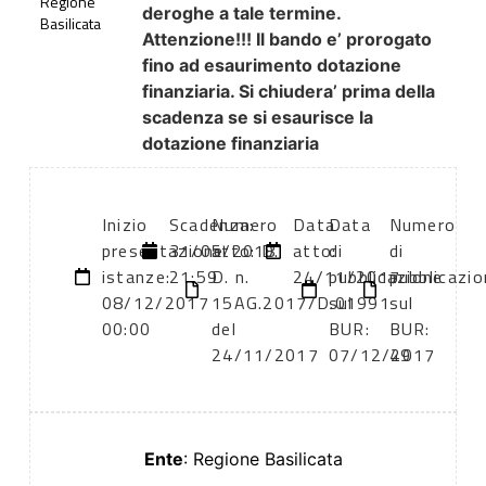
Regione
deroghe a tale termine.
Basilicata
Attenzione!!! Il bando e’ prorogato
fino ad esaurimento dotazione
finanziaria. Si chiudera’ prima della
scadenza se si esaurisce la
dotazione finanziaria
Inizio
Scadenza:
Numero
Data
Data
Numero
presentazione
31/05/2018
atto: D.
atto:
di
di
istanze:
21:59
D. n.
24/11/2017
pubblicazione
pubblicazi
08/12/2017
15AG.2017/D.01991
sul
sul
00:00
del
BUR:
BUR:
24/11/2017
07/12/2017
49
Ente
: Regione Basilicata