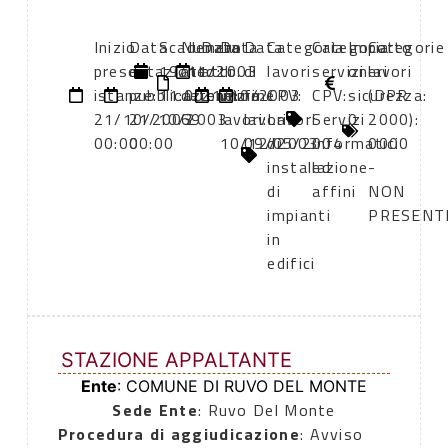
Inizio
Data
Scadenza:
Numero
Data
Data
Data
Categoria
Categoria
Importo
Categorie
presentazione
di
19/11/2003
atto:
atto:
di
di
lavori
servizi
oneri
lavori
istanze:
pubblicazione:
11:00
determina
21/10/2003
inizio
fine
CPV:
CPV:
sicurezza:
(DPR
21/10/2003
21/10/2003
69
lavori:
lavori:
Lavori
Servizi
0
2000):
00:00
00:00
10/12/2003
09/05/2004
di
informatici
0000
installazione
ed
-
di
affini
NON
impianti
PRESENT
in
edifici
STAZIONE APPALTANTE
Ente
: COMUNE DI RUVO DEL MONTE
Sede Ente
: Ruvo Del Monte
Procedura di aggiudicazione
: Avviso