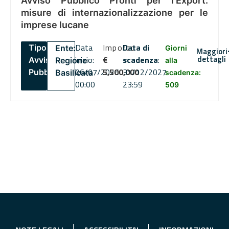
Avviso Pubblico Pronti per l’Export:
misure di internazionalizzazione per le
imprese lucane
Data
Importo
Data di
Tipo:
Ente:
Giorni
Maggiori
dettagli
inizio:
€
scadenza
:
Avviso
Regione
alla
06/07/2026
5,500,000
31/12/2027
Pubblico
Basilicata
scadenza:
00:00
23:59
509