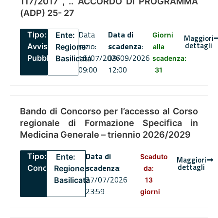
117/2017 , .. ACCORDO DI PROGRAMMA
(ADP) 25- 27
Data
Data di
Tipo:
Ente:
Giorni
Maggiori
dettagli
inizio:
scadenza
:
Avviso
Regione
alla
16/07/2026
09/09/2026
Pubblico
Basilicata
scadenza:
09:00
12:00
31
Bando di Concorso per l’accesso al Corso
regionale di Formazione Specifica in
Medicina Generale – triennio 2026/2029
Data di
Tipo:
Ente:
Scaduto
Maggiori
dettagli
scadenza
:
Concorsi
Regione
da:
27/07/2026
Basilicata
13
23:59
giorni