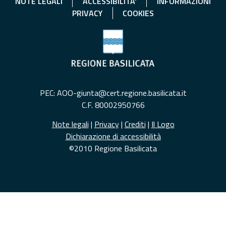
NOTE LEGALI
ACCESSIBILITA'
INFORMAZIONI
PRIVACY
COOKIES
PEC: AOO-giunta@cert.regione.basilicata.it
C.F. 80002950766
Note legali
|
Privacy
|
Crediti
|
Il Logo
Dichiarazione di accessibilità
©2010 Regione Basilicata