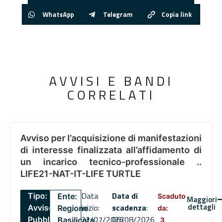
WhatsApp
Telegram
Copia link
AVVISI E BANDI
CORRELATI
Avviso per l’acquisizione di manifestazioni
di interesse finalizzata all’affidamento di
un incarico tecnico-professionale ..
LIFE21-NAT-IT-LIFE TURTLE
Data
Data di
Tipo:
Ente:
Scaduto
Maggiori
dettagli
inizio:
scadenza
:
Avviso
Regione
da:
22/07/2026
06/08/2026
Pubblico
Basilicata
3