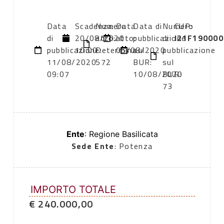
Data
Scadenza:
Numero
Data
Data di
Numero
CUP:
di
20/08/2020
atto:
atto:
pubblicazione
di
I21F190000
pubblicazione:
10:00
Determina
05/08/2020
sul
pubblicazione
11/08/2020
572
BUR:
sul
09:07
10/08/2020
BUR:
73
Ente
: Regione Basilicata
Sede Ente
: Potenza
IMPORTO TOTALE
€ 240.000,00