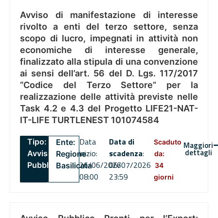
Avviso di manifestazione di interesse
rivolto a enti del terzo settore, senza
scopo di lucro, impegnati in attività non
economiche di interesse generale,
finalizzato alla stipula di una convenzione
ai sensi dell’art. 56 del D. Lgs. 117/2017
“Codice del Terzo Settore” per la
realizzazione delle attività previste nelle
Task 4.2 e 4.3 del Progetto LIFE21-NAT-
IT-LIFE TURTLENEST 101074584
Data
Data di
Tipo:
Ente:
Scaduto
Maggiori
dettagli
inizio:
scadenza
:
Avviso
Regione
da:
26/06/2026
06/07/2026
Pubblico
Basilicata
34
08:00
23:59
giorni