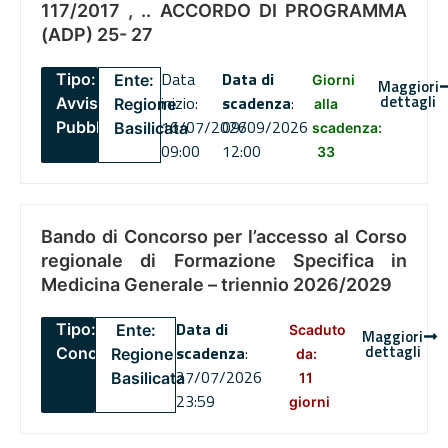
117/2017 , .. ACCORDO DI PROGRAMMA
(ADP) 25- 27
Data
Data di
Tipo:
Ente:
Giorni
Maggiori
dettagli
inizio:
scadenza
:
Avviso
Regione
alla
16/07/2026
09/09/2026
Pubblico
Basilicata
scadenza:
09:00
12:00
33
Bando di Concorso per l’accesso al Corso
regionale di Formazione Specifica in
Medicina Generale – triennio 2026/2029
Data di
Tipo:
Ente:
Scaduto
Maggiori
dettagli
scadenza
:
Concorsi
Regione
da:
27/07/2026
Basilicata
11
23:59
giorni