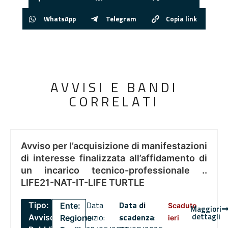
WhatsApp
Telegram
Copia link
AVVISI E BANDI
CORRELATI
Avviso per l’acquisizione di manifestazioni
di interesse finalizzata all’affidamento di
un incarico tecnico-professionale ..
LIFE21-NAT-IT-LIFE TURTLE
Data
Data di
Tipo:
Ente:
Scaduto
Maggiori
dettagli
inizio:
scadenza
:
Avviso
Regione
ieri