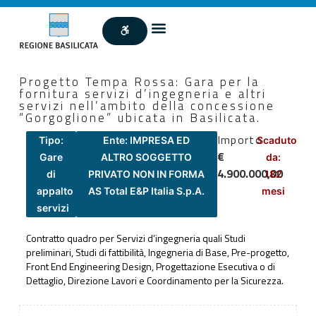
Progetto Tempa Rossa: Gara per la
fornitura servizi d’ingegneria e altri
servizi nell’ambito della concessione
“Gorgoglione” ubicata in Basilicata.
Importo
Tipo:
Ente: IMPRESA ED
Scaduto
€
Gare
ALTRO SOGGETTO
da:
4.900.000,00
di
PRIVATO NON IN FORMA
182
appalto
AS Total E&P Italia S.p.A.
mesi
servizi
Contratto quadro per Servizi d’ingegneria quali Studi
preliminari, Studi di fattibilità, Ingegneria di Base, Pre-progetto,
Front End Engineering Design, Progettazione Esecutiva o di
Dettaglio, Direzione Lavori e Coordinamento per la Sicurezza.