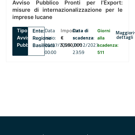
Avviso Pubblico Pronti per l’Export:
misure di internazionalizzazione per le
imprese lucane
Data
Importo
Data di
Tipo:
Ente:
Giorni
Maggiori
dettagli
inizio:
€
scadenza
:
Avviso
Regione
alla
06/07/2026
5,500,000
31/12/2027
Pubblico
Basilicata
scadenza:
00:00
23:59
511