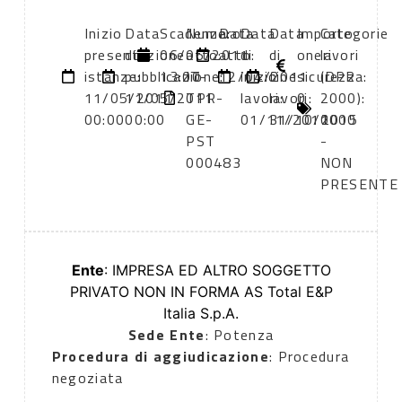
Inizio
Data
Scadenza:
Numero
Data
Data
Data
Importo
Categorie
presentazione
di
06/06/2011
atto:
atto:
di
di
oneri
lavori
istanze:
pubblicazione:
13:00
IT-
12/04/2011
inizio
fine
sicurezza:
(DPR
11/05/2011
11/05/2011
TPR-
lavori:
lavori:
0
2000):
00:00
00:00
GE-
01/11/2011
31/10/2015
0000
PST
-
000483
NON
PRESENTE
Ente
: IMPRESA ED ALTRO SOGGETTO
PRIVATO NON IN FORMA AS Total E&P
Italia S.p.A.
Sede Ente
: Potenza
Procedura di aggiudicazione
: Procedura
negoziata