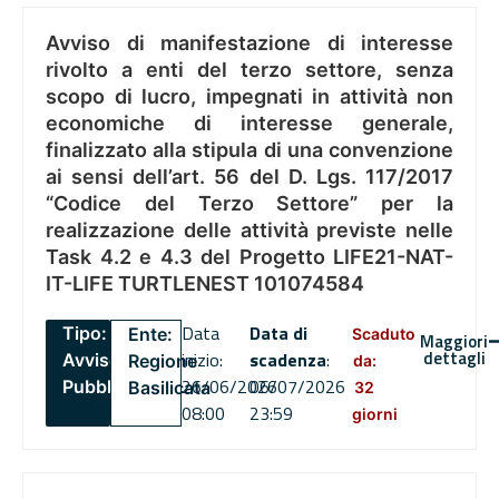
Avviso di manifestazione di interesse
rivolto a enti del terzo settore, senza
scopo di lucro, impegnati in attività non
economiche di interesse generale,
finalizzato alla stipula di una convenzione
ai sensi dell’art. 56 del D. Lgs. 117/2017
“Codice del Terzo Settore” per la
realizzazione delle attività previste nelle
Task 4.2 e 4.3 del Progetto LIFE21-NAT-
IT-LIFE TURTLENEST 101074584
Data
Data di
Tipo:
Ente:
Scaduto
Maggiori
dettagli
inizio:
scadenza
:
Avviso
Regione
da:
26/06/2026
06/07/2026
Pubblico
Basilicata
32
08:00
23:59
giorni