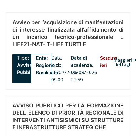
Avviso per l’acquisizione di manifestazioni
di interesse finalizzata all’affidamento di
un incarico tecnico-professionale ..
LIFE21-NAT-IT-LIFE TURTLE
Data
Data di
Tipo:
Ente:
Scaduto
Maggiori
dettagli
inizio:
scadenza
:
Avviso
Regione
ieri
22/07/2026
06/08/2026
Pubblico
Basilicata
09:00
23:59
AVVISO PUBBLICO PER LA FORMAZIONE
DELL’ ELENCO DI PRIORITÀ REGIONALE DI
INTERVENTI ANTISISMICI SU STRUTTURE
E INFRASTRUTTURE STRATEGICHE