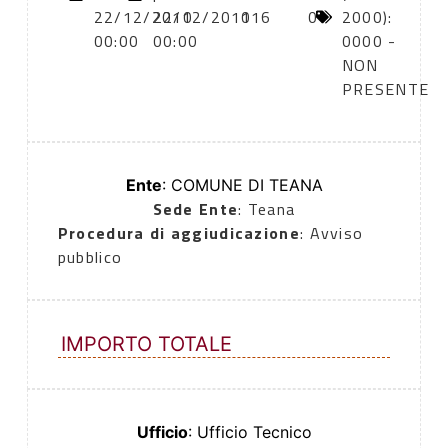
22/12/2010
22/12/2010
116
0
2000):
00:00
00:00
0000 -
NON
PRESENTE
Ente
: COMUNE DI TEANA
Sede Ente
: Teana
Procedura di aggiudicazione
: Avviso
pubblico
IMPORTO TOTALE
Ufficio
: Ufficio Tecnico