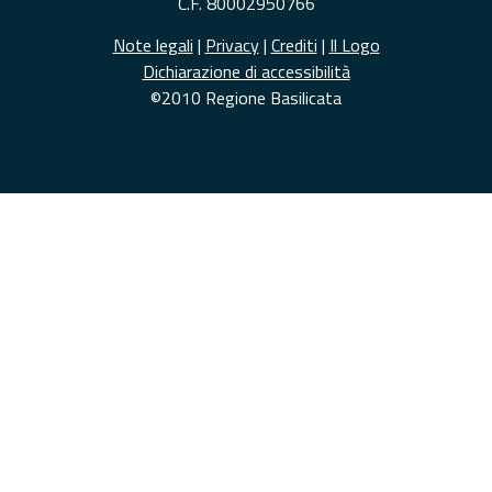
C.F. 80002950766
Note legali
|
Privacy
|
Crediti
|
Il Logo
Dichiarazione di accessibilità
©2010 Regione Basilicata