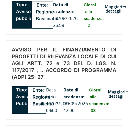
Data di
Tipo:
Ente:
Giorni
Maggiori
dettagli
scadenza
:
Avviso
Regione
alla
09/08/2026
pubblico
Basilicata
scadenza:
23:59
2
AVVISO PER IL FINANZIAMENTO DI
PROGETTI DI RILEVANZA LOCALE DI CUI
AGLI ARTT. 72 e 73 DEL D. LGS. N.
117/2017 , .. ACCORDO DI PROGRAMMA
(ADP) 25- 27
Data
Data di
Tipo:
Ente:
Giorni
Maggiori
dettagli
inizio:
scadenza
:
Avviso
Regione
alla
16/07/2026
09/09/2026
Pubblico
Basilicata
scadenza:
09:00
12:00
33