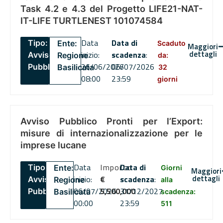
Task 4.2 e 4.3 del Progetto LIFE21-NAT-
IT-LIFE TURTLENEST 101074584
Data
Data di
Tipo:
Ente:
Scaduto
Maggiori
dettagli
inizio:
scadenza
:
Avviso
Regione
da:
26/06/2026
06/07/2026
Pubblico
Basilicata
32
08:00
23:59
giorni
Avviso Pubblico Pronti per l’Export:
misure di internazionalizzazione per le
imprese lucane
Data
Importo
Data di
Tipo:
Ente:
Giorni
Maggiori
dettagli
inizio:
€
scadenza
:
Avviso
Regione
alla
06/07/2026
5,500,000
31/12/2027
Pubblico
Basilicata
scadenza:
00:00
23:59
511