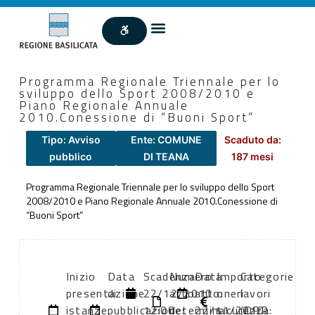
Programma Regionale Triennale per lo
sviluppo dello Sport 2008/2010 e
Piano Regionale Annuale
2010.Conessione di “Buoni Sport”
Tipo: Avviso
Ente: COMUNE
Scaduto da:
pubblico
DI TEANA
187 mesi
Programma Regionale Triennale per lo sviluppo dello Sport
2008/2010 e Piano Regionale Annuale 2010.Conessione di
“Buoni Sport”
Inizio
Data
Scadenza:
Numero
Data
Importo
Categorie
presentazione
di
22/12/2010
atto:
atto:
oneri
lavori
istanze:
pubblicazione:
12:00
determina
22/11/2010
sicurezza:
(DPR