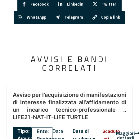
Facebook
Linkedin
Twitter
WhatsApp
Telegram
Copia link
AVVISI E BANDI
CORRELATI
Avviso per l’acquisizione di manifestazioni
di interesse finalizzata all’affidamento di
un incarico tecnico-professionale ..
LIFE21-NAT-IT-LIFE TURTLE
Data
Data di
Tipo:
Ente:
Scaduto
Maggiori
dettagli
inizio:
scadenza
:
Avviso
Regione
ieri