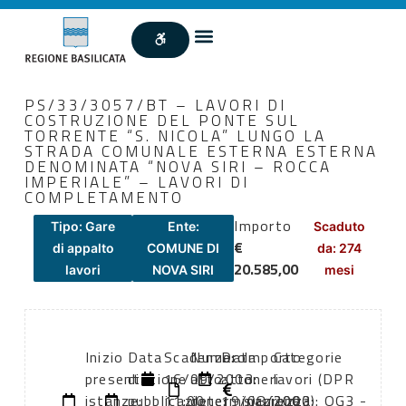
PS/33/3057/BT – LAVORI DI
COSTRUZIONE DEL PONTE SUL
TORRENTE “S. NICOLA” LUNGO LA
STRADA COMUNALE ESTERNA ESTERNA
DENOMINATA “NOVA SIRI – ROCCA
IMPERIALE” – LAVORI DI
COMPLETAMENTO
Importo
Tipo: Gare
Ente:
Scaduto
€
di appalto
COMUNE DI
da: 274
20.585,00
lavori
NOVA SIRI
mesi
Inizio
Data
Scadenza:
Numero
Data
Importo
Categorie
presentazione
di
16/09/2003
atto:
atto:
oneri
lavori (DPR
istanze:
pubblicazione:
11:00
determinazione
19/08/2003
sicurezza:
2000): OG3 -