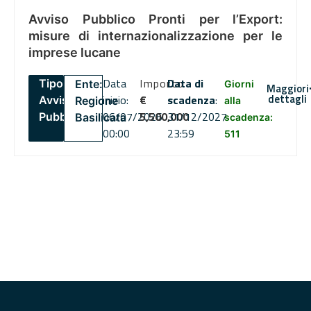
Avviso Pubblico Pronti per l’Export:
misure di internazionalizzazione per le
imprese lucane
Data
Importo
Data di
Tipo:
Ente:
Giorni
Maggiori
dettagli
inizio:
€
scadenza
:
Avviso
Regione
alla
06/07/2026
5,500,000
31/12/2027
Pubblico
Basilicata
scadenza:
00:00
23:59
511