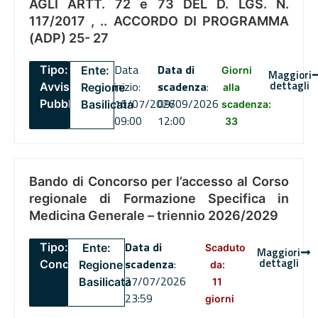
AGLI ARTT. 72 e 73 DEL D. LGS. N.
117/2017 , .. ACCORDO DI PROGRAMMA
(ADP) 25- 27
Data
Data di
Tipo:
Ente:
Giorni
Maggiori
dettagli
inizio:
scadenza
:
Avviso
Regione
alla
16/07/2026
09/09/2026
Pubblico
Basilicata
scadenza:
09:00
12:00
33
Bando di Concorso per l’accesso al Corso
regionale di Formazione Specifica in
Medicina Generale – triennio 2026/2029
Data di
Tipo:
Ente:
Scaduto
Maggiori
dettagli
scadenza
:
Concorsi
Regione
da:
27/07/2026
Basilicata
11
23:59
giorni