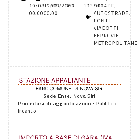
19/08/2003
19/08/2003
350
103.000
STRADE,
00:00
00:00
AUTOSTRADE,
PONTI,
VIADOTTI,
FERROVIE,
METROPOLITANE
...
STAZIONE APPALTANTE
Ente
: COMUNE DI NOVA SIRI
Sede Ente
: Nova Siri
Procedura di aggiudicazione
: Pubblico
incanto
IMPORTO A BASE DI GARA (IVA