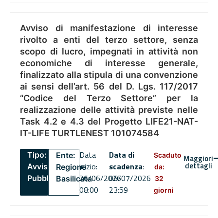
Avviso di manifestazione di interesse
rivolto a enti del terzo settore, senza
scopo di lucro, impegnati in attività non
economiche di interesse generale,
finalizzato alla stipula di una convenzione
ai sensi dell’art. 56 del D. Lgs. 117/2017
“Codice del Terzo Settore” per la
realizzazione delle attività previste nelle
Task 4.2 e 4.3 del Progetto LIFE21-NAT-
IT-LIFE TURTLENEST 101074584
Data
Data di
Tipo:
Ente:
Scaduto
Maggiori
dettagli
inizio:
scadenza
:
Avviso
Regione
da:
26/06/2026
06/07/2026
Pubblico
Basilicata
32
08:00
23:59
giorni