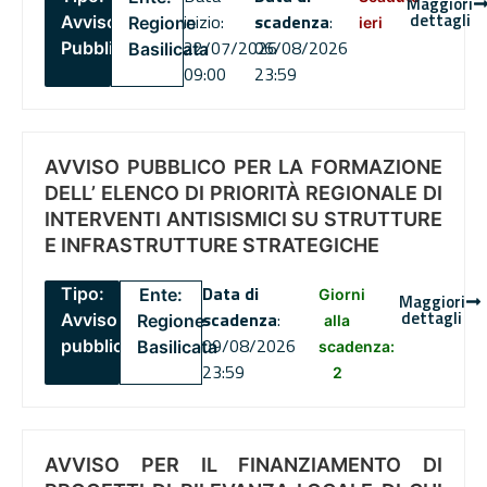
Maggiori
dettagli
inizio:
scadenza
:
Avviso
Regione
ieri
22/07/2026
06/08/2026
Pubblico
Basilicata
09:00
23:59
AVVISO PUBBLICO PER LA FORMAZIONE
DELL’ ELENCO DI PRIORITÀ REGIONALE DI
INTERVENTI ANTISISMICI SU STRUTTURE
E INFRASTRUTTURE STRATEGICHE
Data di
Tipo:
Ente:
Giorni
Maggiori
dettagli
scadenza
:
Avviso
Regione
alla
09/08/2026
pubblico
Basilicata
scadenza:
23:59
2
AVVISO PER IL FINANZIAMENTO DI