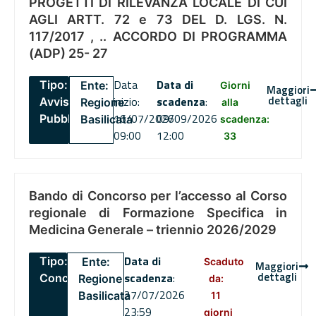
PROGETTI DI RILEVANZA LOCALE DI CUI
AGLI ARTT. 72 e 73 DEL D. LGS. N.
117/2017 , .. ACCORDO DI PROGRAMMA
(ADP) 25- 27
Data
Data di
Tipo:
Ente:
Giorni
Maggiori
dettagli
inizio:
scadenza
:
Avviso
Regione
alla
16/07/2026
09/09/2026
Pubblico
Basilicata
scadenza:
09:00
12:00
33
Bando di Concorso per l’accesso al Corso
regionale di Formazione Specifica in
Medicina Generale – triennio 2026/2029
Data di
Tipo:
Ente:
Scaduto
Maggiori
dettagli
scadenza
:
Concorsi
Regione
da:
27/07/2026
Basilicata
11
23:59
giorni