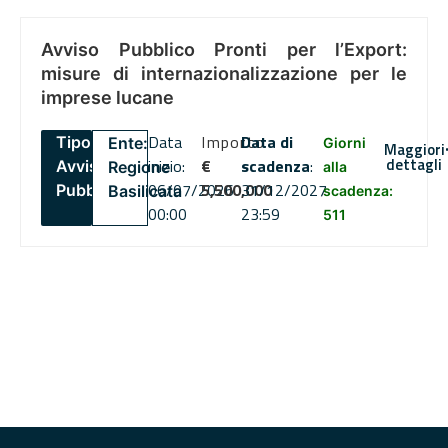
Avviso Pubblico Pronti per l’Export:
misure di internazionalizzazione per le
imprese lucane
Data
Importo
Data di
Tipo:
Ente:
Giorni
Maggiori
dettagli
inizio:
€
scadenza
:
Avviso
Regione
alla
06/07/2026
5,500,000
31/12/2027
Pubblico
Basilicata
scadenza:
00:00
23:59
511