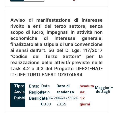
Avviso di manifestazione di interesse
rivolto a enti del terzo settore, senza
scopo di lucro, impegnati in attività non
economiche di interesse generale,
finalizzato alla stipula di una convenzione
ai sensi dell’art. 56 del D. Lgs. 117/2017
“Codice del Terzo Settore” per la
realizzazione delle attività previste nelle
Task 4.2 e 4.3 del Progetto LIFE21-NAT-
IT-LIFE TURTLENEST 101074584
Data
Data di
Tipo:
Ente:
Scaduto
Maggiori
dettagli
inizio:
scadenza
:
Avviso
Regione
da:
26/06/2026
06/07/2026
Pubblico
Basilicata
32
08:00
23:59
giorni