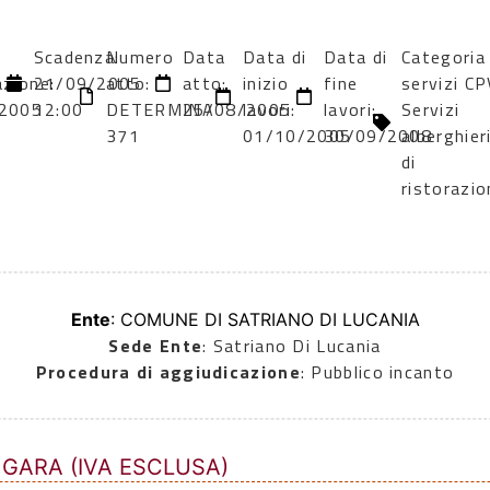
Scadenza:
Numero
Data
Data di
Data di
Categoria
azione:
21/09/2005
atto:
atto:
inizio
fine
servizi CP
2005
12:00
DETERMINA
25/08/2005
lavori:
lavori:
Servizi
371
01/10/2005
30/09/2008
alberghier
di
ristorazio
Ente
: COMUNE DI SATRIANO DI LUCANIA
Sede Ente
: Satriano Di Lucania
Procedura di aggiudicazione
: Pubblico incanto
 GARA (IVA ESCLUSA)