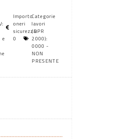
Importo
Categorie
V:
oneri
lavori
sicurezza:
(DPR
i e
0
2000):
0000 -
ne
NON
PRESENTE