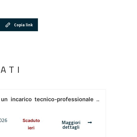
Copia link
ATI
 un incarico tecnico-professionale ..
2026
Scaduto
Maggiori
dettagli
ieri