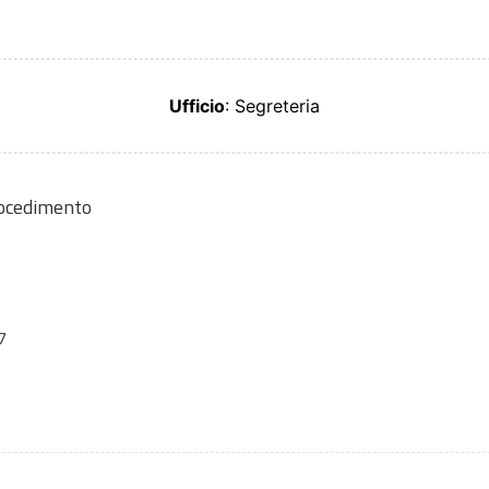
Ufficio
: Segreteria
rocedimento
7