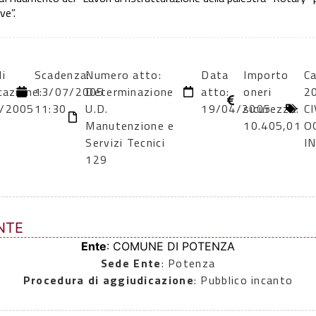
ve”.
i
Scadenza:
Numero atto:
Data
Importo
Ca
cazione:
13/07/2005
Determinazione
atto:
oneri
20
/2005
11:30
U.D.
19/04/2005
sicurezza:
CI
Manutenzione e
10.405,01
OG
Servizi Tecnici
I
129
NTE
Ente
: COMUNE DI POTENZA
Sede Ente
: Potenza
Procedura di aggiudicazione
: Pubblico incanto