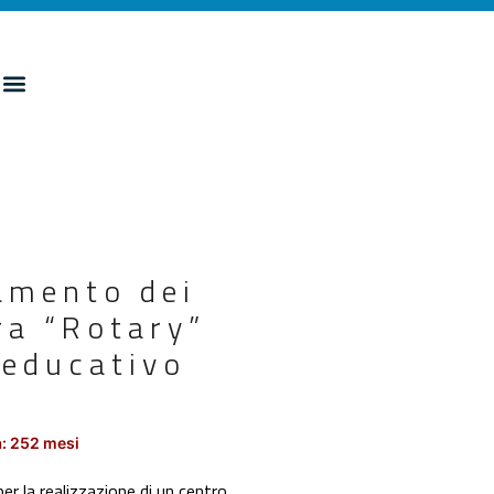
damento dei
ra “Rotary”
-educativo
: 252 mesi
er la realizzazione di un centro