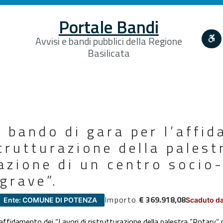
Portale Bandi
Avvisi e bandi pubblici della Regione
Basilicata
 bando di gara per l’affi
strutturazione della palest
zazione di un centro socio
grave”.
Importo
€ 369.918,08
Ente: COMUNE DI POTENZA
Scaduto da
affidamento dei “Lavori di ristrutturazione della palestra “Rotary” p