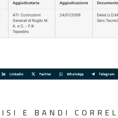
Aggiudicataria
Aggiudicazione
Document
i
ATI: Costruzioni
24/01/2006
Deter.U.D.M
Generali di Rugilo M.
Serv.Tecnici
A. e C. - F.lli
Tepedino
Linkedin
Twitter
WhatsApp
Telegram
VISI E BANDI CORREL