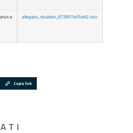
o
anut.e
allegato_risultato_673f611a15dd2.doc
Copia link
ATI