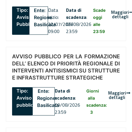
Data
Data di
Tipo:
Ente:
Scade
Maggiori
dettagli
inizio:
scadenza
:
Avviso
Regione
oggi
22/07/2026
06/08/2026
Pubblico
Basilicata
alle
09:00
23:59
23:59
AVVISO PUBBLICO PER LA FORMAZIONE
DELL’ ELENCO DI PRIORITÀ REGIONALE DI
INTERVENTI ANTISISMICI SU STRUTTURE
E INFRASTRUTTURE STRATEGICHE
Data di
Tipo:
Ente:
Giorni
Maggiori
dettagli
scadenza
:
Avviso
Regione
alla
09/08/2026
pubblico
Basilicata
scadenza:
23:59
3