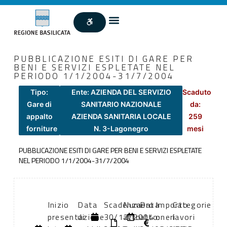
PUBBLICAZIONE ESITI DI GARE PER
BENI E SERVIZI ESPLETATE NEL
PERIODO 1/1/2004-31/7/2004
Tipo:
Ente: AZIENDA DEL SERVIZIO
Scaduto
Gare di
SANITARIO NAZIONALE
da:
appalto
AZIENDA SANITARIA LOCALE
259
forniture
N. 3-Lagonegro
mesi
PUBBLICAZIONE ESITI DI GARE PER BENI E SERVIZI ESPLETATE
NEL PERIODO 1/1/2004-31/7/2004
Inizio
Data
Scadenza:
Numero
Data
Importo
Categorie
presentazione
di
30/12/2004
atto:
atto:
oneri
lavori