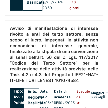
27/07/2026
Basilicata
10
23:59
giorni
Avviso di manifestazione di interesse
rivolto a enti del terzo settore, senza
scopo di lucro, impegnati in attività non
economiche di interesse generale,
finalizzato alla stipula di una convenzione
ai sensi dell’art. 56 del D. Lgs. 117/2017
“Codice del Terzo Settore” per la
realizzazione delle attività previste nelle
Task 4.2 e 4.3 del Progetto LIFE21-NAT-
IT-LIFE TURTLENEST 101074584
Data
Data di
Tipo:
Ente:
Scaduto
Maggiori
dettagli
inizio:
scadenza
:
Avviso
Regione
da:
26/06/2026
06/07/2026
Pubblico
Basilicata
31