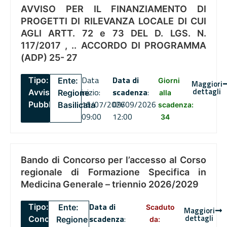
AVVISO PER IL FINANZIAMENTO DI
PROGETTI DI RILEVANZA LOCALE DI CUI
AGLI ARTT. 72 e 73 DEL D. LGS. N.
117/2017 , .. ACCORDO DI PROGRAMMA
(ADP) 25- 27
Data
Data di
Tipo:
Ente:
Giorni
Maggiori
dettagli
inizio:
scadenza
:
Avviso
Regione
alla
16/07/2026
09/09/2026
Pubblico
Basilicata
scadenza:
09:00
12:00
34
Bando di Concorso per l’accesso al Corso
regionale di Formazione Specifica in
Medicina Generale – triennio 2026/2029
Data di
Tipo:
Ente:
Scaduto
Maggiori
dettagli
scadenza
:
Concorsi
Regione
da: