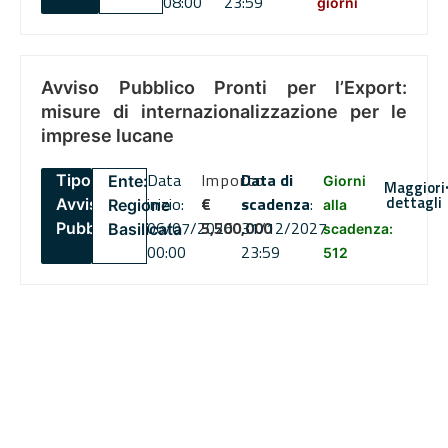
08:00
23:59
giorni
Avviso Pubblico Pronti per l’Export:
misure di internazionalizzazione per le
imprese lucane
Data
Importo
Data di
Tipo:
Ente:
Giorni
Maggiori
dettagli
inizio:
€
scadenza
:
Avviso
Regione
alla
06/07/2026
5,500,000
31/12/2027
Pubblico
Basilicata
scadenza:
00:00
23:59
512