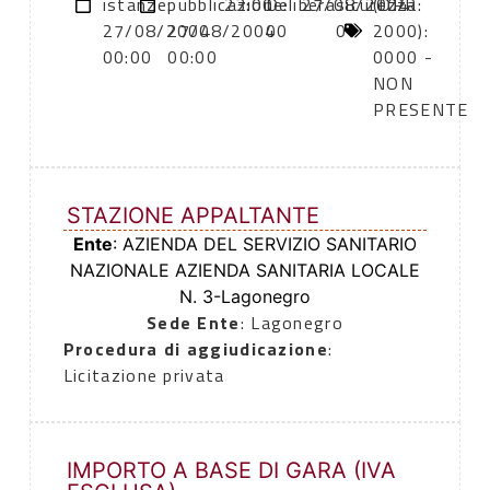
istanze:
pubblicazione:
23:00
Delibera
27/08/2004
sicurezza:
(DPR
27/08/2004
27/08/2004
00
0
2000):
00:00
00:00
0000 -
NON
PRESENTE
STAZIONE APPALTANTE
Ente
: AZIENDA DEL SERVIZIO SANITARIO
NAZIONALE AZIENDA SANITARIA LOCALE
N. 3-Lagonegro
Sede Ente
: Lagonegro
Procedura di aggiudicazione
:
Licitazione privata
IMPORTO A BASE DI GARA (IVA