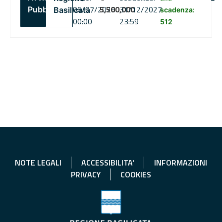
06/07/2026
5,500,000
31/12/2027
Pubblico
Basilicata
scadenza:
00:00
23:59
512
NOTE LEGALI
ACCESSIBILITA'
INFORMAZIONI
PRIVACY
COOKIES