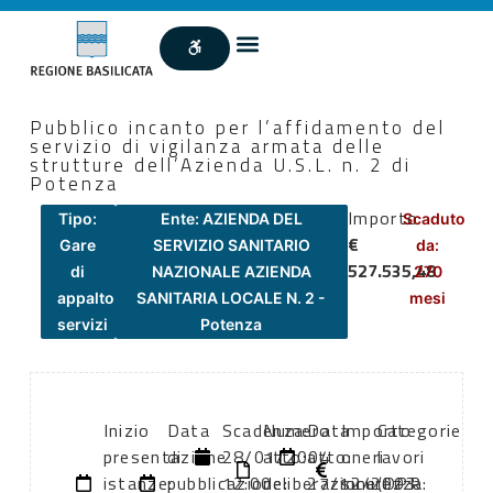
Pubblico incanto per l’affidamento del
servizio di vigilanza armata delle
strutture dell’Azienda U.S.L. n. 2 di
Potenza
Importo
Tipo:
Ente: AZIENDA DEL
Scaduto
€
Gare
SERVIZIO SANITARIO
da:
527.535,48
di
NAZIONALE AZIENDA
270
appalto
SANITARIA LOCALE N. 2 -
mesi
servizi
Potenza
Inizio
Data
Scadenza:
Numero
Data
Importo
Categorie
presentazione
di
28/01/2004
atto:
atto:
oneri
lavori
istanze:
pubblicazione:
12:00
deliberazione
27/12/2003
sicurezza:
(DPR