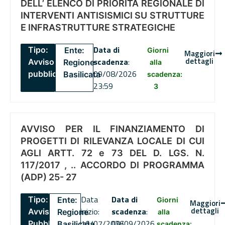
DELL’ ELENCO DI PRIORITÀ REGIONALE DI
INTERVENTI ANTISISMICI SU STRUTTURE
E INFRASTRUTTURE STRATEGICHE
Data di
Tipo:
Ente:
Giorni
Maggiori
dettagli
scadenza
:
Avviso
Regione
alla
09/08/2026
pubblico
Basilicata
scadenza:
23:59
3
AVVISO PER IL FINANZIAMENTO DI
PROGETTI DI RILEVANZA LOCALE DI CUI
AGLI ARTT. 72 e 73 DEL D. LGS. N.
117/2017 , .. ACCORDO DI PROGRAMMA
(ADP) 25- 27
Data
Data di
Tipo:
Ente:
Giorni
Maggiori
dettagli
inizio:
scadenza
:
Avviso
Regione
alla
16/07/2026
09/09/2026
Pubblico
Basilicata
scadenza: