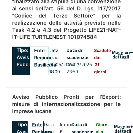
finalizzato alla stipula di una convenzione
ai sensi dell’art. 56 del D. Lgs. 117/2017
“Codice del Terzo Settore” per la
realizzazione delle attività previste nelle
Task 4.2 e 4.3 del Progetto LIFE21-NAT-
IT-LIFE TURTLENEST 101074584
Data
Data di
Tipo:
Ente:
Scaduto
Maggiori
dettagli
inizio:
scadenza
:
Avviso
Regione
da:
26/06/2026
06/07/2026
Pubblico
Basilicata
31
08:00
23:59
giorni
Avviso Pubblico Pronti per l’Export:
misure di internazionalizzazione per le
imprese lucane
Data
Importo
Data di
Tipo:
Ente:
Giorni
Maggiori
dettagli
inizio:
€
scadenza
:
Avviso
Regione
alla