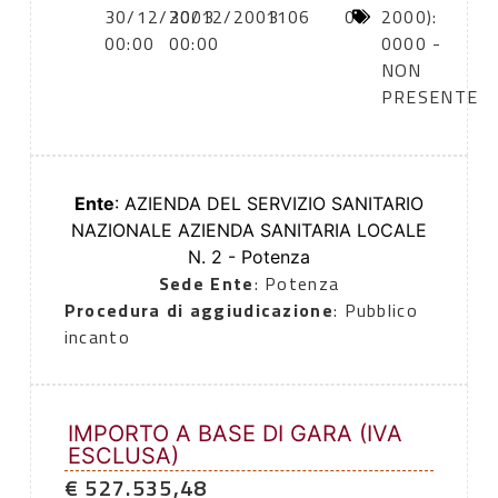
30/12/2003
30/12/2003
1106
0
2000):
00:00
00:00
0000 -
NON
PRESENTE
Ente
: AZIENDA DEL SERVIZIO SANITARIO
NAZIONALE AZIENDA SANITARIA LOCALE
N. 2 - Potenza
Sede Ente
: Potenza
Procedura di aggiudicazione
: Pubblico
incanto
IMPORTO A BASE DI GARA (IVA
ESCLUSA)
€ 527.535,48