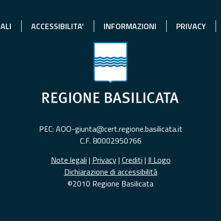
ALI
ACCESSIBILITA'
INFORMAZIONI
PRIVACY
PEC: AOO-giunta@cert.regione.basilicata.it
C.F. 80002950766
Note legali
|
Privacy
|
Crediti
|
Il Logo
Dichiarazione di accessibilità
©2010 Regione Basilicata