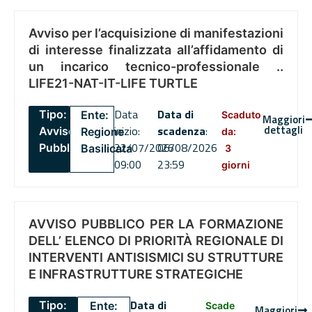
Avviso per l’acquisizione di manifestazioni
di interesse finalizzata all’affidamento di
un incarico tecnico-professionale ..
LIFE21-NAT-IT-LIFE TURTLE
Data
Data di
Tipo:
Ente:
Scaduto
Maggiori
dettagli
inizio:
scadenza
:
Avviso
Regione
da:
22/07/2026
06/08/2026
Pubblico
Basilicata
3
09:00
23:59
giorni
AVVISO PUBBLICO PER LA FORMAZIONE
DELL’ ELENCO DI PRIORITÀ REGIONALE DI
INTERVENTI ANTISISMICI SU STRUTTURE
E INFRASTRUTTURE STRATEGICHE
Data di
Tipo:
Ente:
Scade
Maggiori