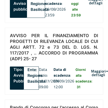
dettagli
scadenza
:
Avviso
Regione
oggi
09/08/2026
pubblico
Basilicata
alle
23:59
23:59
AVVISO PER IL FINANZIAMENTO DI
PROGETTI DI RILEVANZA LOCALE DI CUI
AGLI ARTT. 72 e 73 DEL D. LGS. N.
117/2017 , .. ACCORDO DI PROGRAMMA
(ADP) 25- 27
Data
Data di
Tipo:
Ente:
Giorni
Maggiori
dettagli
inizio:
scadenza
:
Avviso
Regione
alla
16/07/2026
09/09/2026
Pubblico
Basilicata
scadenza:
09:00
12:00
31
Bando di Concorso per l’accesso al Corso