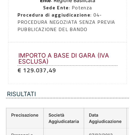
Ente
: Regione Basilicata
Sede Ente
: Potenza
Procedura di aggiudicazione
: 04-
PROCEDURA NEGOZIATA SENZA PREVIA
PUBBLICAZIONE DEL BANDO
IMPORTO A BASE DI GARA (IVA
ESCLUSA)
€ 129.037,49
RISULTATI
Precisazione
Società
Data
P
Aggiudicataria
Aggiudicazione
D