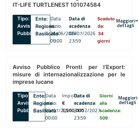
IT-LIFE TURTLENEST 101074584
Data
Data di
Tipo:
Ente:
Scaduto
Maggiori
dettagli
inizio:
scadenza
:
Avviso
Regione
da:
26/06/2026
06/07/2026
Pubblico
Basilicata
34
08:00
23:59
giorni
Avviso Pubblico Pronti per l’Export:
misure di internazionalizzazione per le
imprese lucane
Data
Importo
Data di
Tipo:
Ente:
Giorni
Maggiori
dettagli
inizio:
€
scadenza
:
Avviso
Regione
alla
06/07/2026
5,500,000
31/12/2027
Pubblico
Basilicata
scadenza:
00:00
23:59
509