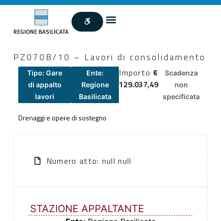
PZ070B/10 – Lavori di consolidamento
Importo
€
Tipo: Gare
Ente:
Scadenza
129.037,49
di appalto
Regione
non
lavori
Basilicata
specificata
Drenaggi e opere di sostegno
Numero atto: null null
STAZIONE APPALTANTE