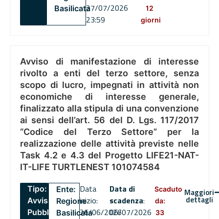
27/07/2026
Basilicata
12
23:59
giorni
Avviso di manifestazione di interesse
rivolto a enti del terzo settore, senza
scopo di lucro, impegnati in attività non
economiche di interesse generale,
finalizzato alla stipula di una convenzione
ai sensi dell’art. 56 del D. Lgs. 117/2017
“Codice del Terzo Settore” per la
realizzazione delle attività previste nelle
Task 4.2 e 4.3 del Progetto LIFE21-NAT-
IT-LIFE TURTLENEST 101074584
Data
Data di
Tipo:
Ente:
Scaduto
Maggiori
dettagli
inizio:
scadenza
:
Avviso
Regione
da:
26/06/2026
06/07/2026
Pubblico
Basilicata
33