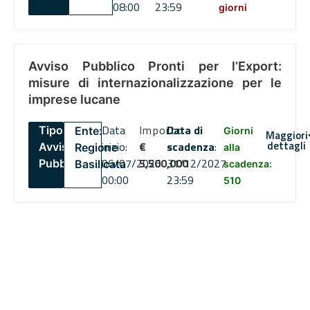
08:00
23:59
giorni
Avviso Pubblico Pronti per l’Export:
misure di internazionalizzazione per le
imprese lucane
Data
Importo
Data di
Tipo:
Ente:
Giorni
Maggiori
dettagli
inizio:
€
scadenza
:
Avviso
Regione
alla
06/07/2026
5,500,000
31/12/2027
Pubblico
Basilicata
scadenza:
00:00
23:59
510