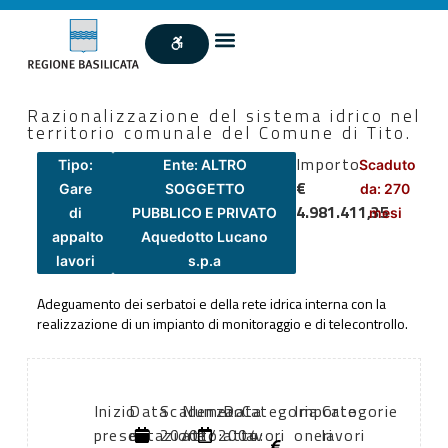
Razionalizzazione del sistema idrico nel
territorio comunale del Comune di Tito.
Importo
Tipo:
Ente: ALTRO
Scaduto
€
Gare
SOGGETTO
da: 270
4.981.411,35
di
PUBBLICO E PRIVATO
mesi
appalto
Aquedotto Lucano
lavori
s.p.a
Adeguamento dei serbatoi e della rete idrica interna con la
realizzazione di un impianto di monitoraggio e di telecontrollo.
Inizio
Data
Scadenza:
Numero
Data
Categoria
Importo
Categorie
presentazione
di
20/01/2004
atto:
atto:
lavori
oneri
lavori