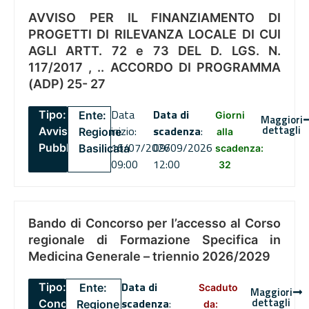
AVVISO PER IL FINANZIAMENTO DI
PROGETTI DI RILEVANZA LOCALE DI CUI
AGLI ARTT. 72 e 73 DEL D. LGS. N.
117/2017 , .. ACCORDO DI PROGRAMMA
(ADP) 25- 27
Data
Data di
Tipo:
Ente:
Giorni
Maggiori
dettagli
inizio:
scadenza
:
Avviso
Regione
alla
16/07/2026
09/09/2026
Pubblico
Basilicata
scadenza:
09:00
12:00
32
Bando di Concorso per l’accesso al Corso
regionale di Formazione Specifica in
Medicina Generale – triennio 2026/2029
Data di
Tipo:
Ente:
Scaduto
Maggiori
dettagli
scadenza
:
Concorsi
Regione
da: