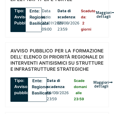
Data
Data di
Tipo:
Ente:
Scaduto
Maggiori
dettagli
inizio:
scadenza
:
Avviso
Regione
da:
22/07/2026
06/08/2026
Pubblico
Basilicata
2
09:00
23:59
giorni
AVVISO PUBBLICO PER LA FORMAZIONE
DELL’ ELENCO DI PRIORITÀ REGIONALE DI
INTERVENTI ANTISISMICI SU STRUTTURE
E INFRASTRUTTURE STRATEGICHE
Data di
Tipo:
Ente:
Scade
Maggiori
dettagli
scadenza
:
Avviso
Regione
domani
09/08/2026
pubblico
Basilicata
alle
23:59
23:59