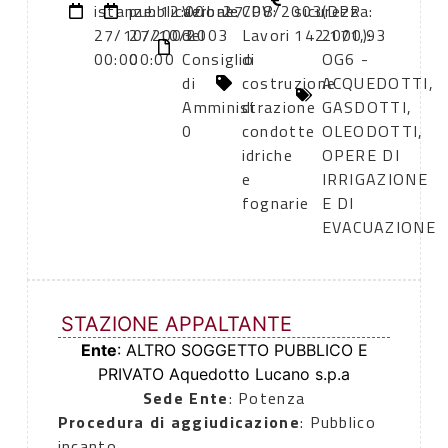
istanze:
pubblicazione:
12:00
Verbale
27/08/2003
CPV:
sicurezza:
(DPR
27/10/2003
27/10/2003
del
Lavori
142.171,93
2000):
00:00
00:00
Consiglio
di
OG6 -
di
costruzione
ACQUEDOTTI,
Amministrazione
di
GASDOTTI,
0
condotte
OLEODOTTI,
idriche
OPERE DI
e
IRRIGAZIONE
fognarie
E DI
EVACUAZIONE
STAZIONE APPALTANTE
Ente
: ALTRO SOGGETTO PUBBLICO E
PRIVATO Aquedotto Lucano s.p.a
Sede Ente
: Potenza
Procedura di aggiudicazione
: Pubblico
incanto