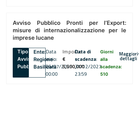
Avviso Pubblico Pronti per l’Export:
misure di internazionalizzazione per le
imprese lucane
Data
Importo
Data di
Tipo:
Ente:
Giorni
Maggiori
dettagli
inizio:
€
scadenza
:
Avviso
Regione
alla
06/07/2026
5,500,000
31/12/2027
Pubblico
Basilicata
scadenza:
00:00
23:59
510