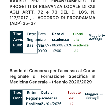
AVVISO PER IL FINANZIAMENTO DI
PROGETTI DI RILEVANZA LOCALE DI CUI
AGLI ARTT. 72 e 73 DEL D. LGS. N.
117/2017 , .. ACCORDO DI PROGRAMMA
(ADP) 25- 27
Data
Data di
Tipo:
Ente:
Giorni
Maggiori
dettagli
inizio:
scadenza
:
Avviso
Regione
alla
16/07/2026
09/09/2026
Pubblico
Basilicata
scadenza:
09:00
12:00
32
Bando di Concorso per l’accesso al Corso
regionale di Formazione Specifica in
Medicina Generale – triennio 2026/2029
Data di
Tipo:
Ente:
Scaduto
Maggiori
dettagli
scadenza
:
Concorsi
Regione
da:
27/07/2026
Basilicata
12