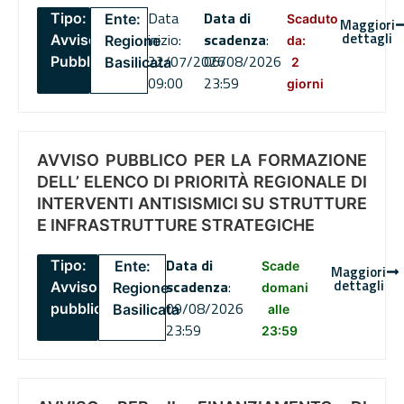
Data
Data di
Tipo:
Ente:
Scaduto
Maggiori
dettagli
inizio:
scadenza
:
Avviso
Regione
da:
22/07/2026
06/08/2026
Pubblico
Basilicata
2
09:00
23:59
giorni
AVVISO PUBBLICO PER LA FORMAZIONE
DELL’ ELENCO DI PRIORITÀ REGIONALE DI
INTERVENTI ANTISISMICI SU STRUTTURE
E INFRASTRUTTURE STRATEGICHE
Data di
Tipo:
Ente:
Scade
Maggiori
dettagli
scadenza
:
Avviso
Regione
domani
09/08/2026
pubblico
Basilicata
alle
23:59
23:59