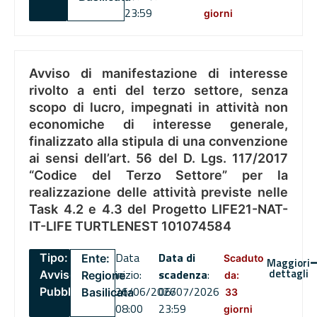
23:59
giorni
Avviso di manifestazione di interesse
rivolto a enti del terzo settore, senza
scopo di lucro, impegnati in attività non
economiche di interesse generale,
finalizzato alla stipula di una convenzione
ai sensi dell’art. 56 del D. Lgs. 117/2017
“Codice del Terzo Settore” per la
realizzazione delle attività previste nelle
Task 4.2 e 4.3 del Progetto LIFE21-NAT-
IT-LIFE TURTLENEST 101074584
Data
Data di
Tipo:
Ente:
Scaduto
Maggiori
dettagli
inizio:
scadenza
:
Avviso
Regione
da:
26/06/2026
06/07/2026
Pubblico
Basilicata
33
08:00
23:59
giorni