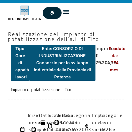
Realizzazione dell’impianto di
potabilizzazione dell’a.i. di Tito
Importo
Tipo:
Ente: CONSORZIO DI
Scaduto
€
Gare
INDUSTRIALIZZAZIONE
da:
79.204,39
di
Consorzio per lo sviluppo
274
appalto
industriale della Provincia di
mesi
lavori
Potenza
Impianto di potabilizzazione – Tito
Inizio
Data
Scadenza:
Numero
Data
Categoria
Importo
Categorie
presentazione
di
25/09/2003
atto:
atto:
lavori
oneri
lavori
istanze:
pubblicazione:
11:00
Delibera
23/05/2003
CPV:
sicurezza:
(DPR