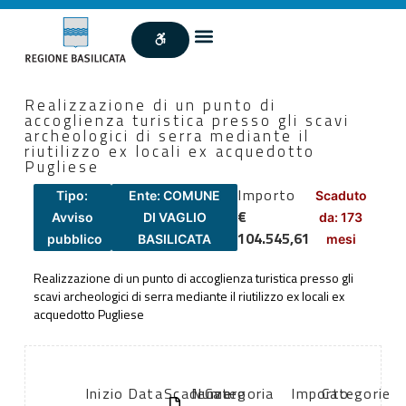
Realizzazione di un punto di
accoglienza turistica presso gli scavi
archeologici di serra mediante il
riutilizzo ex locali ex acquedotto
Pugliese
Importo
Tipo:
Ente: COMUNE
Scaduto
€
Avviso
DI VAGLIO
da: 173
104.545,61
pubblico
BASILICATA
mesi
Realizzazione di un punto di accoglienza turistica presso gli
scavi archeologici di serra mediante il riutilizzo ex locali ex
acquedotto Pugliese
Inizio
Data
Scadenza:
Numero
Categoria
Importo
Categorie