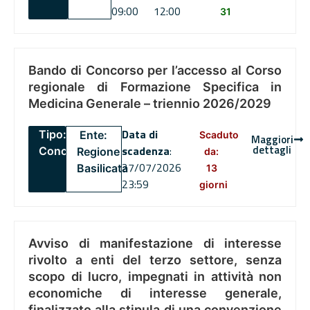
09:00
12:00
31
Bando di Concorso per l’accesso al Corso
regionale di Formazione Specifica in
Medicina Generale – triennio 2026/2029
Data di
Tipo:
Ente:
Scaduto
Maggiori
dettagli
scadenza
:
Concorsi
Regione
da:
27/07/2026
Basilicata
13
23:59
giorni
Avviso di manifestazione di interesse
rivolto a enti del terzo settore, senza
scopo di lucro, impegnati in attività non
economiche di interesse generale,
finalizzato alla stipula di una convenzione