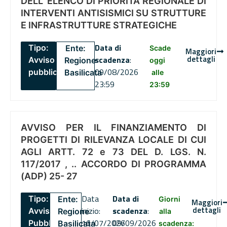
DELL’ ELENCO DI PRIORITÀ REGIONALE DI
INTERVENTI ANTISISMICI SU STRUTTURE
E INFRASTRUTTURE STRATEGICHE
Data di
Tipo:
Ente:
Scade
Maggiori
dettagli
scadenza
:
Avviso
Regione
oggi
09/08/2026
pubblico
Basilicata
alle
23:59
23:59
AVVISO PER IL FINANZIAMENTO DI
PROGETTI DI RILEVANZA LOCALE DI CUI
AGLI ARTT. 72 e 73 DEL D. LGS. N.
117/2017 , .. ACCORDO DI PROGRAMMA
(ADP) 25- 27
Data
Data di
Tipo:
Ente:
Giorni
Maggiori
dettagli
inizio:
scadenza
:
Avviso
Regione
alla
16/07/2026
09/09/2026
Pubblico
Basilicata
scadenza: