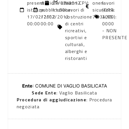
presentazione
di
27/02/2012
atto:
lavori CPV:
oneri
lavori
istanze:
pubblicazione:
11:00
Lavori di
sicurezza:
(DPR
17/02/2012
17/02/2012
costruzione
7.634,95
2000):
00:00
00:00
di centri
0000
ricreativi,
- NON
sportivi e
PRESENTE
culturali,
alberghi e
ristoranti
Ente
: COMUNE DI VAGLIO BASILICATA
Sede Ente
: Vaglio Basilicata
Procedura di aggiudicazione
: Procedura
negoziata