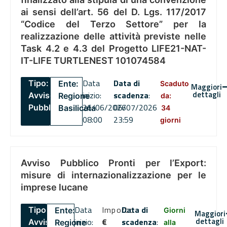
ai sensi dell’art. 56 del D. Lgs. 117/2017
“Codice del Terzo Settore” per la
realizzazione delle attività previste nelle
Task 4.2 e 4.3 del Progetto LIFE21-NAT-
IT-LIFE TURTLENEST 101074584
Data
Data di
Tipo:
Ente:
Scaduto
Maggiori
dettagli
inizio:
scadenza
:
Avviso
Regione
da:
26/06/2026
06/07/2026
Pubblico
Basilicata
34
08:00
23:59
giorni
Avviso Pubblico Pronti per l’Export:
misure di internazionalizzazione per le
imprese lucane
Data
Importo
Data di
Tipo:
Ente:
Giorni
Maggiori
dettagli
inizio:
€
scadenza
:
Avviso
Regione
alla