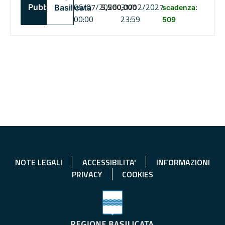
06/07/2026
5,500,000
31/12/2027
Pubblico
Basilicata
scadenza:
00:00
23:59
509
NOTE LEGALI
ACCESSIBILITA'
INFORMAZIONI
PRIVACY
COOKIES