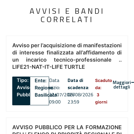
AVVISI E BANDI
CORRELATI
Avviso per l’acquisizione di manifestazioni
di interesse finalizzata all’affidamento di
un incarico tecnico-professionale ..
LIFE21-NAT-IT-LIFE TURTLE
Data
Data di
Tipo:
Ente:
Scaduto
Maggiori
dettagli
inizio:
scadenza
:
Avviso
Regione
da:
22/07/2026
06/08/2026
Pubblico
Basilicata
3
09:00
23:59
giorni
AVVISO PUBBLICO PER LA FORMAZIONE