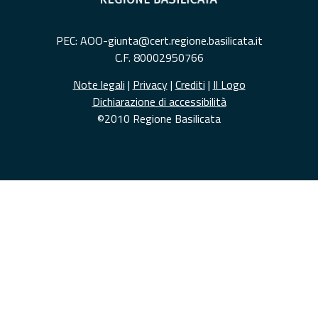
PEC: AOO-giunta@cert.regione.basilicata.it
C.F. 80002950766
Note legali
|
Privacy
|
Crediti
|
Il Logo
Dichiarazione di accessibilità
©2010 Regione Basilicata