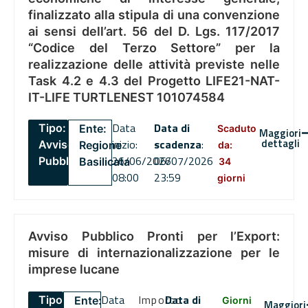
finalizzato alla stipula di una convenzione
ai sensi dell’art. 56 del D. Lgs. 117/2017
“Codice del Terzo Settore” per la
realizzazione delle attività previste nelle
Task 4.2 e 4.3 del Progetto LIFE21-NAT-
IT-LIFE TURTLENEST 101074584
Data
Data di
Tipo:
Ente:
Scaduto
Maggiori
dettagli
inizio:
scadenza
:
Avviso
Regione
da:
26/06/2026
06/07/2026
Pubblico
Basilicata
34
08:00
23:59
giorni
Avviso Pubblico Pronti per l’Export:
misure di internazionalizzazione per le
imprese lucane
Data
Importo
Data di
Tipo:
Ente:
Giorni
Maggiori