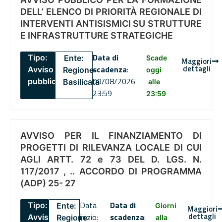
DELL’ ELENCO DI PRIORITÀ REGIONALE DI
INTERVENTI ANTISISMICI SU STRUTTURE
E INFRASTRUTTURE STRATEGICHE
Data di
Tipo:
Ente:
Scade
Maggiori
dettagli
scadenza
:
Avviso
Regione
oggi
09/08/2026
pubblico
Basilicata
alle
23:59
23:59
AVVISO PER IL FINANZIAMENTO DI
PROGETTI DI RILEVANZA LOCALE DI CUI
AGLI ARTT. 72 e 73 DEL D. LGS. N.
117/2017 , .. ACCORDO DI PROGRAMMA
(ADP) 25- 27
Data
Data di
Tipo:
Ente:
Giorni
Maggiori
dettagli
inizio:
scadenza
:
Avviso
Regione
alla