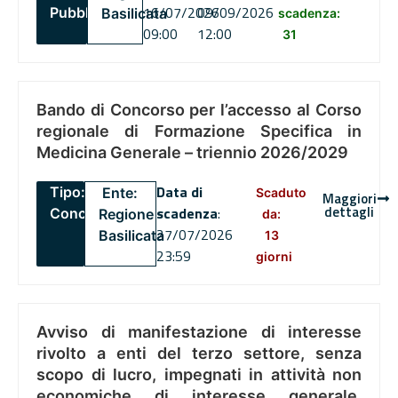
16/07/2026
09/09/2026
Pubblico
Basilicata
scadenza:
09:00
12:00
31
Bando di Concorso per l’accesso al Corso
regionale di Formazione Specifica in
Medicina Generale – triennio 2026/2029
Data di
Tipo:
Ente:
Scaduto
Maggiori
dettagli
scadenza
:
Concorsi
Regione
da:
27/07/2026
Basilicata
13
23:59
giorni
Avviso di manifestazione di interesse
rivolto a enti del terzo settore, senza
scopo di lucro, impegnati in attività non
economiche di interesse generale,