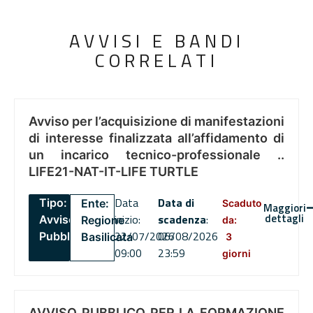
AVVISI E BANDI
CORRELATI
Avviso per l’acquisizione di manifestazioni
di interesse finalizzata all’affidamento di
un incarico tecnico-professionale ..
LIFE21-NAT-IT-LIFE TURTLE
Data
Data di
Tipo:
Ente:
Scaduto
Maggiori
dettagli
inizio:
scadenza
:
Avviso
Regione
da:
22/07/2026
06/08/2026
Pubblico
Basilicata
3
09:00
23:59
giorni
AVVISO PUBBLICO PER LA FORMAZIONE