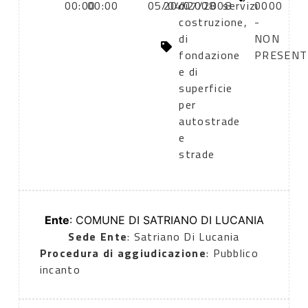
00:00
00:00
05/04/2008
20/07/2008
di
servizi
0000
costruzione,
-
di
NON
fondazione
PRESENT
e di
superficie
per
autostrade
e
strade
Ente
: COMUNE DI SATRIANO DI LUCANIA
Sede Ente
: Satriano Di Lucania
Procedura di aggiudicazione
: Pubblico
incanto