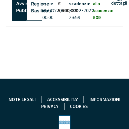
dettagli
inizio:
€
scadenza
:
Avviso
Regione
alla
06/07/2026
5,500,000
31/12/2027
Pubblico
Basilicata
scadenza:
00:00
23:59
509
NOTE LEGALI
ACCESSIBILITA'
INFORMAZIONI
PRIVACY
COOKIES