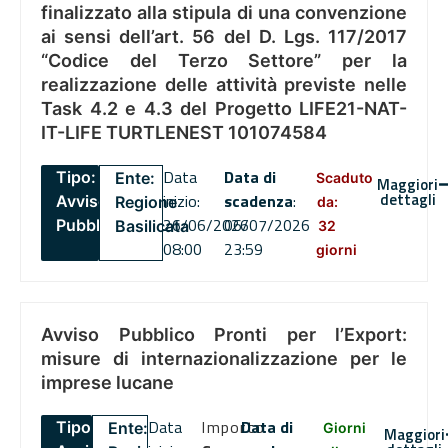
finalizzato alla stipula di una convenzione
ai sensi dell’art. 56 del D. Lgs. 117/2017
“Codice del Terzo Settore” per la
realizzazione delle attività previste nelle
Task 4.2 e 4.3 del Progetto LIFE21-NAT-
IT-LIFE TURTLENEST 101074584
Data
Data di
Tipo:
Ente:
Scaduto
Maggiori
dettagli
inizio:
scadenza
:
Avviso
Regione
da:
26/06/2026
06/07/2026
Pubblico
Basilicata
32
08:00
23:59
giorni
Avviso Pubblico Pronti per l’Export:
misure di internazionalizzazione per le
imprese lucane
Data
Importo
Data di
Tipo:
Ente:
Giorni
Maggiori