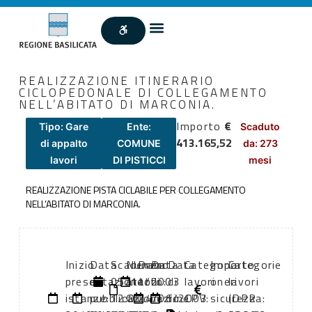
REALIZZAZIONE ITINERARIO
CICLOPEDONALE DI COLLEGAMENTO
NELL’ABITATO DI MARCONIA.
Importo
€
Tipo: Gare
Ente:
Scaduto
413.165,52
di appalto
COMUNE
da: 273
lavori
DI PISTICCI
mesi
REALIZZAZIONE PISTA CICLABILE PER COLLEGAMENTO
NELL’ABITATO DI MARCONIA.
Inizio
Data
Scadenza:
Numero
Data
Data
Data
Categoria
Importo
Categorie
presentazione
di
05/11/2003
atto:
atto:
di
di
lavori
oneri
lavori
istanze:
pubblicazione:
12:00
G.C.
24/06/2003
inizio
fine
CPV:
sicurezza:
(DPR