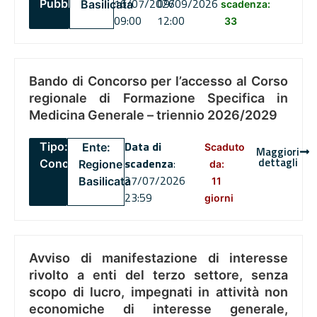
16/07/2026
09/09/2026
Pubblico
Basilicata
scadenza:
09:00
12:00
33
Bando di Concorso per l’accesso al Corso
regionale di Formazione Specifica in
Medicina Generale – triennio 2026/2029
Data di
Tipo:
Ente:
Scaduto
Maggiori
dettagli
scadenza
:
Concorsi
Regione
da:
27/07/2026
Basilicata
11
23:59
giorni
Avviso di manifestazione di interesse
rivolto a enti del terzo settore, senza
scopo di lucro, impegnati in attività non
economiche di interesse generale,