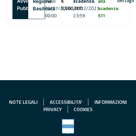
dettagli
inizio:
€
scadenza
:
Avviso
Regione
alla
06/07/2026
5,500,000
31/12/2027
Pubblico
Basilicata
scadenza:
00:00
23:59
511
NOTE LEGALI
ACCESSIBILITA'
INFORMAZIONI
PRIVACY
COOKIES