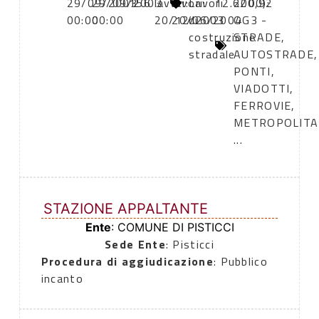
29/09/2003
29/09/2003
156
lavori:
lavori:
Lavori
12.620,92
2000):
00:00
00:00
20/12/2003
20/06/2004
di
OG3 -
costruzione
STRADE,
stradale
AUTOSTRADE,
PONTI,
VIADOTTI,
FERROVIE,
METROPOLIT
...
STAZIONE APPALTANTE
Ente
: COMUNE DI PISTICCI
Sede Ente
: Pisticci
Procedura di aggiudicazione
: Pubblico
incanto