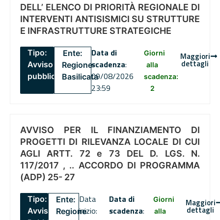
DELL’ ELENCO DI PRIORITÀ REGIONALE DI
INTERVENTI ANTISISMICI SU STRUTTURE
E INFRASTRUTTURE STRATEGICHE
Data di
Tipo:
Ente:
Giorni
Maggiori
dettagli
scadenza
:
Avviso
Regione
alla
09/08/2026
pubblico
Basilicata
scadenza:
23:59
2
AVVISO PER IL FINANZIAMENTO DI
PROGETTI DI RILEVANZA LOCALE DI CUI
AGLI ARTT. 72 e 73 DEL D. LGS. N.
117/2017 , .. ACCORDO DI PROGRAMMA
(ADP) 25- 27
Data
Data di
Tipo:
Ente:
Giorni
Maggiori
dettagli
inizio:
scadenza
:
Avviso
Regione
alla