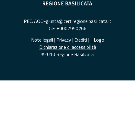
PEC: AOO-giunta@cert.regione.basilicata.it
C.F. 80002950766
Note legali
|
Privacy
|
Crediti
|
Il Logo
Dichiarazione di accessibilità
©2010 Regione Basilicata