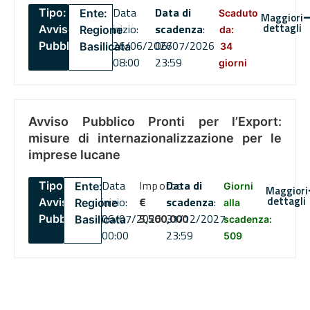
Data
Data di
Tipo:
Ente:
Scaduto
Maggiori
dettagli
inizio:
scadenza
:
Avviso
Regione
da:
26/06/2026
06/07/2026
Pubblico
Basilicata
34
08:00
23:59
giorni
Avviso Pubblico Pronti per l’Export:
misure di internazionalizzazione per le
imprese lucane
Data
Importo
Data di
Tipo:
Ente:
Giorni
Maggiori
dettagli
inizio:
€
scadenza
:
Avviso
Regione
alla
06/07/2026
5,500,000
31/12/2027
Pubblico
Basilicata
scadenza:
00:00
23:59
509