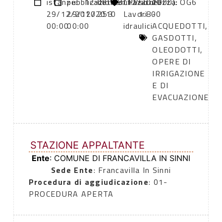
istanze:
pubblicazione:
12:00
determinazione
28/12/2010
CPV:
sicurezza:
2000): OG6
29/12/2010
29/12/2010
253
Lavori
1.800
-
00:00
00:00
idraulici
ACQUEDOTTI,
GASDOTTI,
OLEODOTTI,
OPERE DI
IRRIGAZIONE
E DI
EVACUAZIONE
STAZIONE APPALTANTE
Ente
: COMUNE DI FRANCAVILLA IN SINNI
Sede Ente
: Francavilla In Sinni
Procedura di aggiudicazione
: 01-
PROCEDURA APERTA