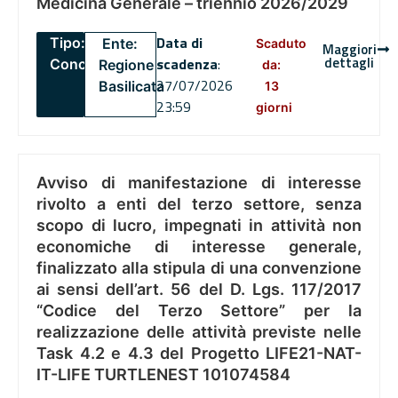
Medicina Generale – triennio 2026/2029
Data di
Tipo:
Ente:
Scaduto
Maggiori
dettagli
scadenza
:
Concorsi
Regione
da:
27/07/2026
Basilicata
13
23:59
giorni
Avviso di manifestazione di interesse
rivolto a enti del terzo settore, senza
scopo di lucro, impegnati in attività non
economiche di interesse generale,
finalizzato alla stipula di una convenzione
ai sensi dell’art. 56 del D. Lgs. 117/2017
“Codice del Terzo Settore” per la
realizzazione delle attività previste nelle
Task 4.2 e 4.3 del Progetto LIFE21-NAT-
IT-LIFE TURTLENEST 101074584