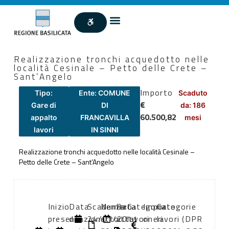
Realizzazione tronchi acquedotto nelle
località Cesinale – Petto delle Crete –
Sant’Angelo
Importo
Tipo:
Ente: COMUNE
Scaduto
€
Gare di
DI
da: 186
60.500,82
appalto
FRANCAVILLA
mesi
lavori
IN SINNI
Realizzazione tronchi acquedotto nelle località Cesinale –
Petto delle Crete – Sant’Angelo
Inizio
Data
Scadenza:
Numero
Data
Categoria
Importo
Categorie
presentazione
di
24/01/2011
atto:
atto:
lavori
oneri
lavori (DPR