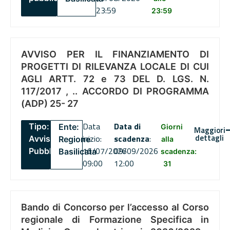
23:59
23:59
AVVISO PER IL FINANZIAMENTO DI
PROGETTI DI RILEVANZA LOCALE DI CUI
AGLI ARTT. 72 e 73 DEL D. LGS. N.
117/2017 , .. ACCORDO DI PROGRAMMA
(ADP) 25- 27
Data
Data di
Tipo:
Ente:
Giorni
Maggiori
dettagli
inizio:
scadenza
:
Avviso
Regione
alla
16/07/2026
09/09/2026
Pubblico
Basilicata
scadenza:
09:00
12:00
31
Bando di Concorso per l’accesso al Corso
regionale di Formazione Specifica in