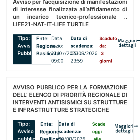
Avviso per l’acquisizione di manifestazioni
di interesse finalizzata all’affidamento di
un incarico tecnico-professionale ..
LIFE21-NAT-IT-LIFE TURTLE
Data
Data di
Tipo:
Ente:
Scaduto
Maggiori
dettagli
inizio:
scadenza
:
Avviso
Regione
da:
22/07/2026
06/08/2026
Pubblico
Basilicata
3
09:00
23:59
giorni
AVVISO PUBBLICO PER LA FORMAZIONE
DELL’ ELENCO DI PRIORITÀ REGIONALE DI
INTERVENTI ANTISISMICI SU STRUTTURE
E INFRASTRUTTURE STRATEGICHE
Data di
Tipo:
Ente:
Scade
Maggiori
dettagli
scadenza
:
Avviso
Regione
oggi
09/08/2026
pubblico
Basilicata
alle