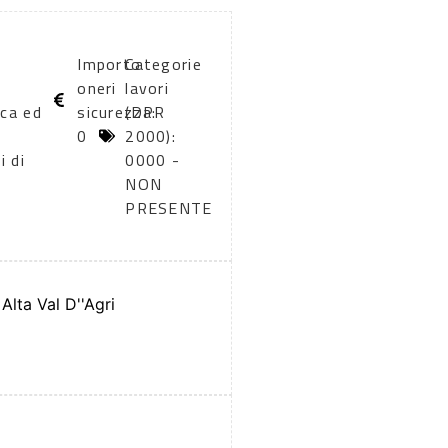
Importo
Categorie
oneri
lavori
ica ed
sicurezza:
(DPR
0
2000):
i di
0000 -
NON
PRESENTE
lta Val D''Agri