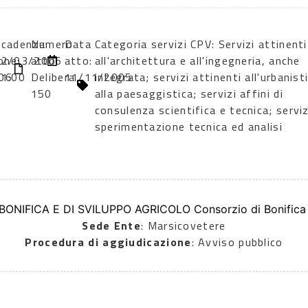
Scadenza:
Numero
Data
Categoria servizi CPV: Servizi attinenti
one:
02/03/2006
atto:
atto:
all'architettura e all'ingegneria, anche
06
11:00
Delibera
11/11/2005
integrata; servizi attinenti all'urbanist
150
alla paesaggistica; servizi affini di
consulenza scientifica e tecnica; serviz
sperimentazione tecnica ed analisi
 BONIFICA E DI SVILUPPO AGRICOLO Consorzio di Bonifica A
Sede Ente
: Marsicovetere
Procedura di aggiudicazione
: Avviso pubblico