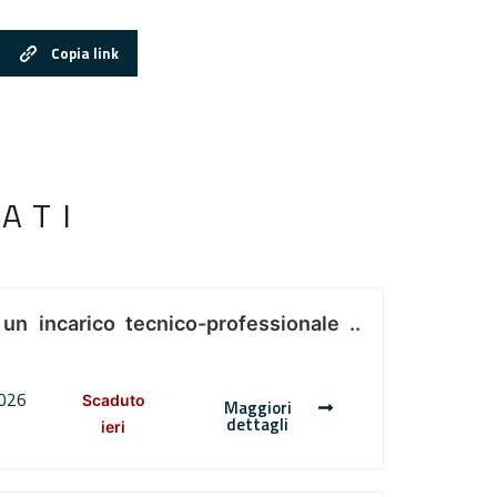
Copia link
ATI
 un incarico tecnico-professionale ..
2026
Scaduto
Maggiori
dettagli
ieri