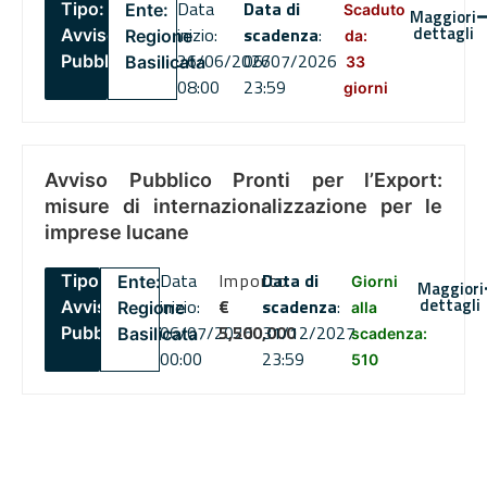
Data
Data di
Tipo:
Ente:
Scaduto
Maggiori
dettagli
inizio:
scadenza
:
Avviso
Regione
da:
26/06/2026
06/07/2026
Pubblico
Basilicata
33
08:00
23:59
giorni
Avviso Pubblico Pronti per l’Export:
misure di internazionalizzazione per le
imprese lucane
Data
Importo
Data di
Tipo:
Ente:
Giorni
Maggiori
dettagli
inizio:
€
scadenza
:
Avviso
Regione
alla
06/07/2026
5,500,000
31/12/2027
Pubblico
Basilicata
scadenza:
00:00
23:59
510