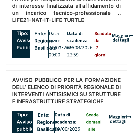
di interesse finalizzata all’affidamento di
un incarico tecnico-professionale ..
LIFE21-NAT-IT-LIFE TURTLE
Data
Data di
Tipo:
Ente:
Scaduto
Maggiori
dettagli
inizio:
scadenza
:
Avviso
Regione
da:
22/07/2026
06/08/2026
Pubblico
Basilicata
2
09:00
23:59
giorni
AVVISO PUBBLICO PER LA FORMAZIONE
DELL’ ELENCO DI PRIORITÀ REGIONALE DI
INTERVENTI ANTISISMICI SU STRUTTURE
E INFRASTRUTTURE STRATEGICHE
Data di
Tipo:
Ente:
Scade
Maggiori
dettagli
scadenza
:
Avviso
Regione
domani
09/08/2026
pubblico
Basilicata
alle