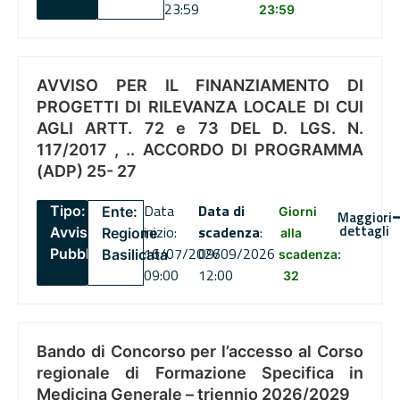
23:59
23:59
AVVISO PER IL FINANZIAMENTO DI
PROGETTI DI RILEVANZA LOCALE DI CUI
AGLI ARTT. 72 e 73 DEL D. LGS. N.
117/2017 , .. ACCORDO DI PROGRAMMA
(ADP) 25- 27
Data
Data di
Tipo:
Ente:
Giorni
Maggiori
dettagli
inizio:
scadenza
:
Avviso
Regione
alla
16/07/2026
09/09/2026
Pubblico
Basilicata
scadenza:
09:00
12:00
32
Bando di Concorso per l’accesso al Corso
regionale di Formazione Specifica in
Medicina Generale – triennio 2026/2029