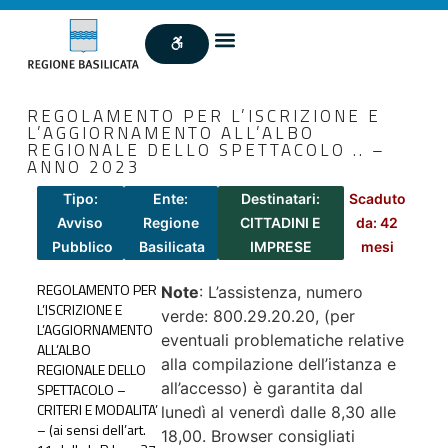
REGOLAMENTO PER L’ISCRIZIONE E
L’AGGIORNAMENTO ALL’ALBO
REGIONALE DELLO SPETTACOLO .. –
ANNO 2023
Tipo:
Ente:
Destinatari:
Scaduto
Avviso
Regione
CITTADINI E
da: 42
Pubblico
Basilicata
IMPRESE
mesi
REGOLAMENTO PER
Note
: L’assistenza, numero
L’ISCRIZIONE E
verde: 800.29.20.20, (per
L’AGGIORNAMENTO
eventuali problematiche relative
ALL’ALBO
alla compilazione dell’istanza e
REGIONALE DELLO
all’accesso) è garantita dal
SPETTACOLO –
CRITERI E MODALITA’
lunedì al venerdì dalle 8,30 alle
– (ai sensi dell’art.
18,00. Browser consigliati