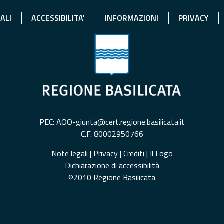
ALI
ACCESSIBILITA'
INFORMAZIONI
PRIVACY
PEC: AOO-giunta@cert.regione.basilicata.it
C.F. 80002950766
Note legali
|
Privacy
|
Crediti
|
Il Logo
Dichiarazione di accessibilità
©2010 Regione Basilicata