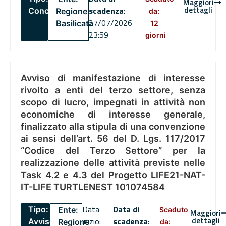
Maggiori
dettagli
scadenza
:
Concorsi
Regione
da:
27/07/2026
Basilicata
12
23:59
giorni
Avviso di manifestazione di interesse
rivolto a enti del terzo settore, senza
scopo di lucro, impegnati in attività non
economiche di interesse generale,
finalizzato alla stipula di una convenzione
ai sensi dell’art. 56 del D. Lgs. 117/2017
“Codice del Terzo Settore” per la
realizzazione delle attività previste nelle
Task 4.2 e 4.3 del Progetto LIFE21-NAT-
IT-LIFE TURTLENEST 101074584
Data
Data di
Tipo:
Ente:
Scaduto
Maggiori
dettagli
inizio:
scadenza
:
Avviso
Regione
da: