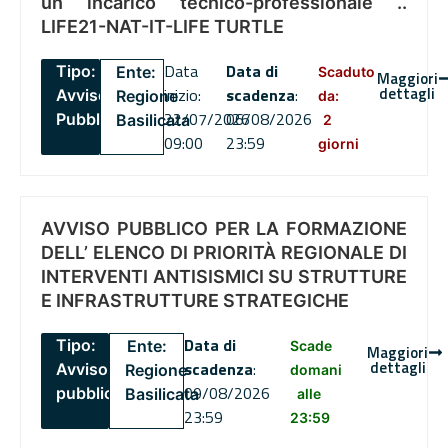
un incarico tecnico-professionale ..
LIFE21-NAT-IT-LIFE TURTLE
Data
Data di
Tipo:
Ente:
Scaduto
Maggiori
dettagli
inizio:
scadenza
:
Avviso
Regione
da:
22/07/2026
06/08/2026
Pubblico
Basilicata
2
09:00
23:59
giorni
AVVISO PUBBLICO PER LA FORMAZIONE
DELL’ ELENCO DI PRIORITÀ REGIONALE DI
INTERVENTI ANTISISMICI SU STRUTTURE
E INFRASTRUTTURE STRATEGICHE
Data di
Tipo:
Ente:
Scade
Maggiori
dettagli
scadenza
:
Avviso
Regione
domani
09/08/2026
pubblico
Basilicata
alle
23:59
23:59