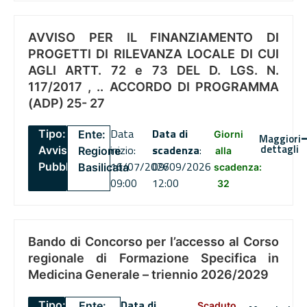
AVVISO PER IL FINANZIAMENTO DI
PROGETTI DI RILEVANZA LOCALE DI CUI
AGLI ARTT. 72 e 73 DEL D. LGS. N.
117/2017 , .. ACCORDO DI PROGRAMMA
(ADP) 25- 27
Data
Data di
Tipo:
Ente:
Giorni
Maggiori
dettagli
inizio:
scadenza
:
Avviso
Regione
alla
16/07/2026
09/09/2026
Pubblico
Basilicata
scadenza:
09:00
12:00
32
Bando di Concorso per l’accesso al Corso
regionale di Formazione Specifica in
Medicina Generale – triennio 2026/2029
Data di
Tipo:
Ente:
Scaduto