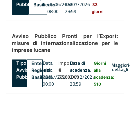
26/06/2026
06/07/2026
Pubblico
Basilicata
33
08:00
23:59
giorni
Avviso Pubblico Pronti per l’Export:
misure di internazionalizzazione per le
imprese lucane
Data
Importo
Data di
Tipo:
Ente:
Giorni
Maggiori
dettagli
inizio:
€
scadenza
:
Avviso
Regione
alla
06/07/2026
5,500,000
31/12/2027
Pubblico
Basilicata
scadenza:
00:00
23:59
510