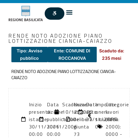
RENDE NOTO ADOZIONE PIANO
LOTTIZZAZIONE CIANCIA-CAIAZZO
Tipo: Avviso
Ente: COMUNE DI
Scaduto da:
pubblico
ROCCANOVA
235 mesi
RENDE NOTO ADOZIONE PIANO LOTTIZZAZIONE CIANCIA-
CAIAZZO
Inizio
Data
Scadenza:
Numero
Data
Importo
Categorie
presentazione
di
10/12/2006
atto:
atto:
oneri
lavori
istanze:
pubblicazione:
13:00
delibera
27/11/2006
sicurezza:
(DPR
30/11/2006
30/11/2006
giunta
0
2000):
00:00
00:00
73
0000 -