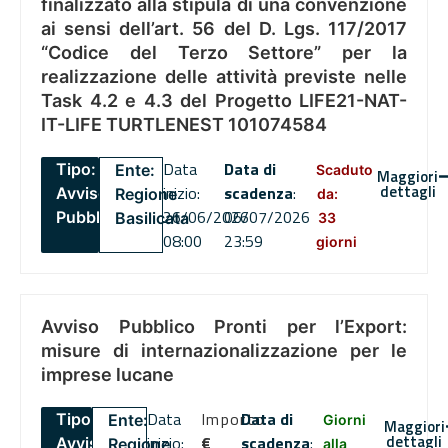
finalizzato alla stipula di una convenzione
ai sensi dell’art. 56 del D. Lgs. 117/2017
“Codice del Terzo Settore” per la
realizzazione delle attività previste nelle
Task 4.2 e 4.3 del Progetto LIFE21-NAT-
IT-LIFE TURTLENEST 101074584
Data
Data di
Tipo:
Ente:
Scaduto
Maggiori
dettagli
inizio:
scadenza
:
Avviso
Regione
da:
26/06/2026
06/07/2026
Pubblico
Basilicata
33
08:00
23:59
giorni
Avviso Pubblico Pronti per l’Export:
misure di internazionalizzazione per le
imprese lucane
Data
Importo
Data di
Tipo:
Ente:
Giorni
Maggiori
dettagli
inizio:
€
scadenza
:
Avviso
Regione
alla