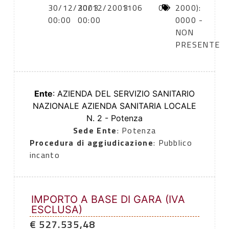
30/12/2003
30/12/2003
1106
0
2000):
00:00
00:00
0000 -
NON
PRESENTE
Ente
: AZIENDA DEL SERVIZIO SANITARIO
NAZIONALE AZIENDA SANITARIA LOCALE
N. 2 - Potenza
Sede Ente
: Potenza
Procedura di aggiudicazione
: Pubblico
incanto
IMPORTO A BASE DI GARA (IVA
ESCLUSA)
€ 527.535,48