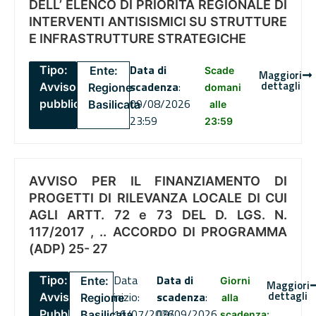
DELL’ ELENCO DI PRIORITÀ REGIONALE DI
INTERVENTI ANTISISMICI SU STRUTTURE
E INFRASTRUTTURE STRATEGICHE
Data di
Tipo:
Ente:
Scade
Maggiori
dettagli
scadenza
:
Avviso
Regione
domani
09/08/2026
pubblico
Basilicata
alle
23:59
23:59
AVVISO PER IL FINANZIAMENTO DI
PROGETTI DI RILEVANZA LOCALE DI CUI
AGLI ARTT. 72 e 73 DEL D. LGS. N.
117/2017 , .. ACCORDO DI PROGRAMMA
(ADP) 25- 27
Data
Data di
Tipo:
Ente:
Giorni
Maggiori
dettagli
inizio:
scadenza
:
Avviso
Regione
alla
16/07/2026
09/09/2026
Pubblico
Basilicata
scadenza: