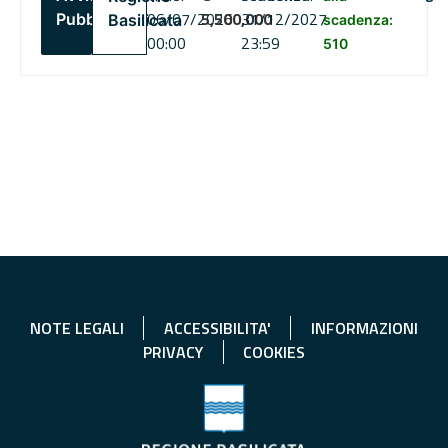
06/07/2026
5,500,000
31/12/2027
Pubblico
Basilicata
scadenza:
00:00
23:59
510
NOTE LEGALI
ACCESSIBILITA'
INFORMAZIONI
PRIVACY
COOKIES