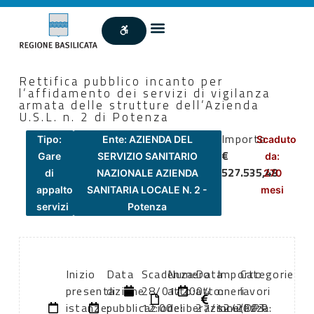
Rettifica pubblico incanto per
l’affidamento dei servizi di vigilanza
armata delle strutture dell’Azienda
U.S.L. n. 2 di Potenza
Importo
Tipo:
Ente: AZIENDA DEL
Scaduto
€
Gare
SERVIZIO SANITARIO
da:
527.535,48
di
NAZIONALE AZIENDA
270
appalto
SANITARIA LOCALE N. 2 -
mesi
servizi
Potenza
Inizio
Data
Scadenza:
Numero
Data
Importo
Categorie
presentazione
di
28/01/2004
atto:
atto:
oneri
lavori
istanze:
pubblicazione:
12:00
deliberazione
27/12/2003
sicurezza:
(DPR