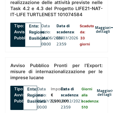
realizzazione delle attività previste nelle
Task 4.2 e 4.3 del Progetto LIFE21-NAT-
IT-LIFE TURTLENEST 101074584
Data
Data di
Tipo:
Ente:
Scaduto
Maggiori
dettagli
inizio:
scadenza
:
Avviso
Regione
da:
26/06/2026
06/07/2026
Pubblico
Basilicata
33
08:00
23:59
giorni
Avviso Pubblico Pronti per l’Export:
misure di internazionalizzazione per le
imprese lucane
Data
Importo
Data di
Tipo:
Ente:
Giorni
Maggiori
dettagli
inizio:
€
scadenza
:
Avviso
Regione
alla
06/07/2026
5,500,000
31/12/2027
Pubblico
Basilicata
scadenza:
00:00
23:59
510