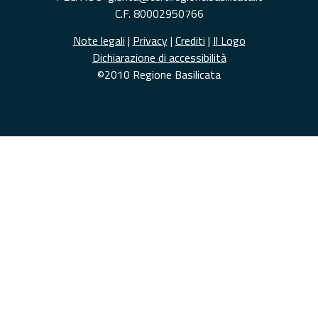
C.F. 80002950766
Note legali
|
Privacy
|
Crediti
|
Il Logo
Dichiarazione di accessibilità
©2010 Regione Basilicata