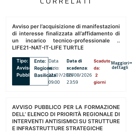
CORRELATI
Avviso per l’acquisizione di manifestazioni
di interesse finalizzata all’affidamento di
un incarico tecnico-professionale ..
LIFE21-NAT-IT-LIFE TURTLE
Data
Data di
Tipo:
Ente:
Scaduto
Maggiori
dettagli
inizio:
scadenza
:
Avviso
Regione
da:
22/07/2026
06/08/2026
Pubblico
Basilicata
2
09:00
23:59
giorni
AVVISO PUBBLICO PER LA FORMAZIONE
DELL’ ELENCO DI PRIORITÀ REGIONALE DI
INTERVENTI ANTISISMICI SU STRUTTURE
E INFRASTRUTTURE STRATEGICHE