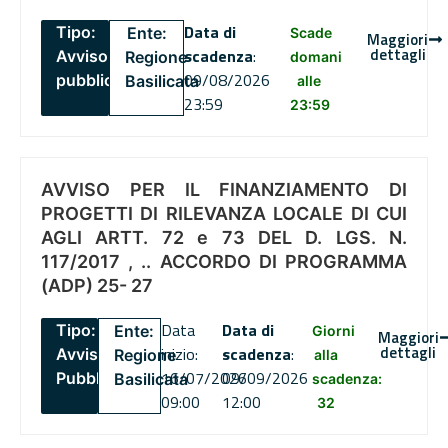
Data di
Tipo:
Ente:
Scade
Maggiori
dettagli
scadenza
:
Avviso
Regione
domani
09/08/2026
pubblico
Basilicata
alle
23:59
23:59
AVVISO PER IL FINANZIAMENTO DI
PROGETTI DI RILEVANZA LOCALE DI CUI
AGLI ARTT. 72 e 73 DEL D. LGS. N.
117/2017 , .. ACCORDO DI PROGRAMMA
(ADP) 25- 27
Data
Data di
Tipo:
Ente:
Giorni
Maggiori
dettagli
inizio:
scadenza
:
Avviso
Regione
alla
16/07/2026
09/09/2026
Pubblico
Basilicata
scadenza:
09:00
12:00
32