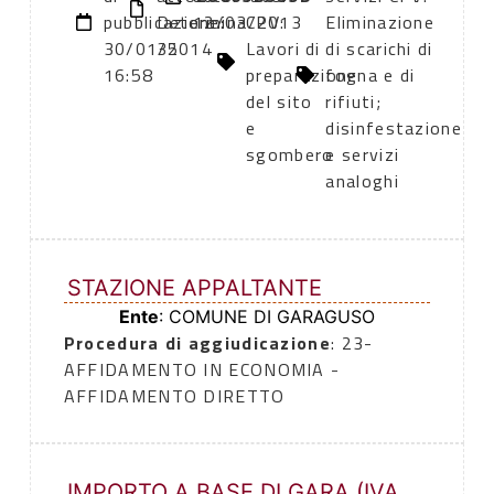
pubblicazione:
Determina
12/03/2013
CPV:
Eliminazione
30/01/2014
35
Lavori di
di scarichi di
16:58
preparazione
fogna e di
del sito
rifiuti;
e
disinfestazione
sgombero
e servizi
analoghi
STAZIONE APPALTANTE
Ente
: COMUNE DI GARAGUSO
Procedura di aggiudicazione
: 23-
AFFIDAMENTO IN ECONOMIA -
AFFIDAMENTO DIRETTO
IMPORTO A BASE DI GARA (IVA