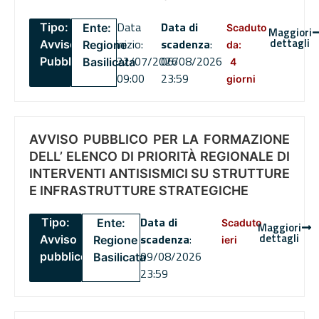
Data
Data di
Tipo:
Ente:
Scaduto
Maggiori
dettagli
inizio:
scadenza
:
Avviso
Regione
da:
22/07/2026
06/08/2026
Pubblico
Basilicata
4
09:00
23:59
giorni
AVVISO PUBBLICO PER LA FORMAZIONE
DELL’ ELENCO DI PRIORITÀ REGIONALE DI
INTERVENTI ANTISISMICI SU STRUTTURE
E INFRASTRUTTURE STRATEGICHE
Data di
Tipo:
Ente:
Scaduto
Maggiori
dettagli
scadenza
:
Avviso
Regione
ieri
09/08/2026
pubblico
Basilicata
23:59