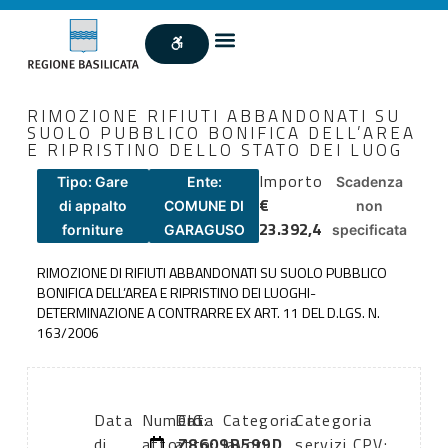
RIMOZIONE RIFIUTI ABBANDONATI SU
SUOLO PUBBLICO BONIFICA DELL’AREA
E RIPRISTINO DELLO STATO DEI LUOG
Importo
Tipo: Gare
Ente:
Scadenza
€
di appalto
COMUNE DI
non
23.392,4
forniture
GARAGUSO
specificata
RIMOZIONE DI RIFIUTI ABBANDONATI SU SUOLO PUBBLICO
BONIFICA DELL’AREA E RIPRISTINO DEI LUOGHI-
DETERMINAZIONE A CONTRARRE EX ART. 11 DEL D.LGS. N.
163/2006
Data
Numero
Data
CIG:
Categoria
Categoria
di
atto:
atto:
Z8609B599D
lavori
servizi CPV: