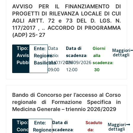
AVVISO PER IL FINANZIAMENTO DI
PROGETTI DI RILEVANZA LOCALE DI CUI
AGLI ARTT. 72 e 73 DEL D. LGS. N.
117/2017 , .. ACCORDO DI PROGRAMMA
(ADP) 25- 27
Data
Data di
Tipo:
Ente:
Giorni
Maggiori
dettagli
inizio:
scadenza
:
Avviso
Regione
alla
16/07/2026
09/09/2026
Pubblico
Basilicata
scadenza:
09:00
12:00
30
Bando di Concorso per l’accesso al Corso
regionale di Formazione Specifica in
Medicina Generale – triennio 2026/2029
Data di
Tipo:
Ente:
Scaduto
Maggiori
dettagli
scadenza
:
Concorsi
Regione
da: