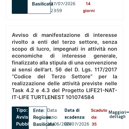
27/07/2026
Basilicata
14
23:59
giorni
Avviso di manifestazione di interesse
rivolto a enti del terzo settore, senza
scopo di lucro, impegnati in attività non
economiche di interesse generale,
finalizzato alla stipula di una convenzione
ai sensi dell’art. 56 del D. Lgs. 117/2017
“Codice del Terzo Settore” per la
realizzazione delle attività previste nelle
Task 4.2 e 4.3 del Progetto LIFE21-NAT-
IT-LIFE TURTLENEST 101074584
Data
Data di
Tipo:
Ente:
Scaduto
Maggiori
dettagli
inizio:
scadenza
:
Avviso
Regione
da:
26/06/2026
06/07/2026
Pubblico
Basilicata
35