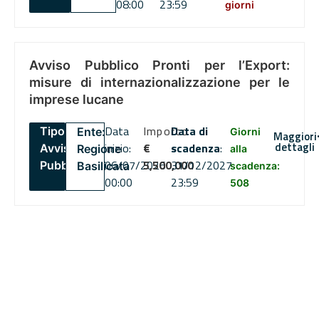
08:00
23:59
giorni
Avviso Pubblico Pronti per l’Export:
misure di internazionalizzazione per le
imprese lucane
Data
Importo
Data di
Tipo:
Ente:
Giorni
Maggiori
dettagli
inizio:
€
scadenza
:
Avviso
Regione
alla
06/07/2026
5,500,000
31/12/2027
Pubblico
Basilicata
scadenza:
00:00
23:59
508