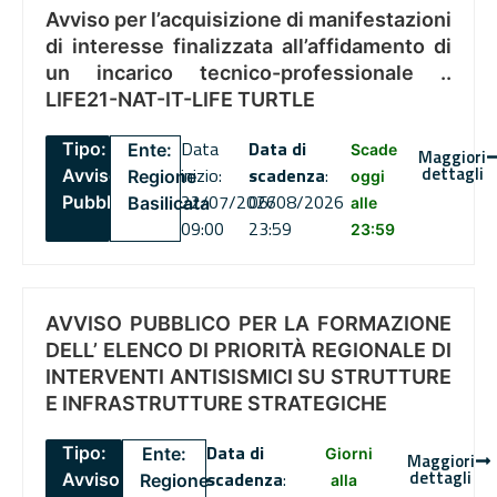
Avviso per l’acquisizione di manifestazioni
di interesse finalizzata all’affidamento di
un incarico tecnico-professionale ..
LIFE21-NAT-IT-LIFE TURTLE
Data
Data di
Tipo:
Ente:
Scade
Maggiori
dettagli
inizio:
scadenza
:
Avviso
Regione
oggi
22/07/2026
06/08/2026
Pubblico
Basilicata
alle
09:00
23:59
23:59
AVVISO PUBBLICO PER LA FORMAZIONE
DELL’ ELENCO DI PRIORITÀ REGIONALE DI
INTERVENTI ANTISISMICI SU STRUTTURE
E INFRASTRUTTURE STRATEGICHE
Data di
Tipo:
Ente:
Giorni
Maggiori
dettagli
scadenza
:
Avviso
Regione
alla