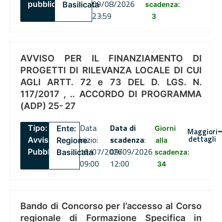
09/08/2026
pubblico
Basilicata
scadenza:
23:59
3
AVVISO PER IL FINANZIAMENTO DI
PROGETTI DI RILEVANZA LOCALE DI CUI
AGLI ARTT. 72 e 73 DEL D. LGS. N.
117/2017 , .. ACCORDO DI PROGRAMMA
(ADP) 25- 27
Data
Data di
Tipo:
Ente:
Giorni
Maggiori
dettagli
inizio:
scadenza
:
Avviso
Regione
alla
16/07/2026
09/09/2026
Pubblico
Basilicata
scadenza:
09:00
12:00
34
Bando di Concorso per l’accesso al Corso
regionale di Formazione Specifica in