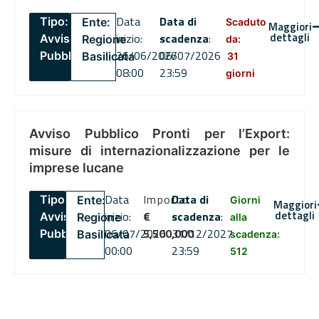
Data
Data di
Tipo:
Ente:
Scaduto
Maggiori
dettagli
inizio:
scadenza
:
Avviso
Regione
da:
26/06/2026
06/07/2026
Pubblico
Basilicata
31
08:00
23:59
giorni
Avviso Pubblico Pronti per l’Export:
misure di internazionalizzazione per le
imprese lucane
Data
Importo
Data di
Tipo:
Ente:
Giorni
Maggiori
dettagli
inizio:
€
scadenza
:
Avviso
Regione
alla
06/07/2026
5,500,000
31/12/2027
Pubblico
Basilicata
scadenza:
00:00
23:59
512