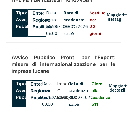
IT-LIFE TURTLENEST 101074584
Data
Data di
Tipo:
Ente:
Scaduto
Maggiori
dettagli
inizio:
scadenza
:
Avviso
Regione
da:
26/06/2026
06/07/2026
Pubblico
Basilicata
32
08:00
23:59
giorni
Avviso Pubblico Pronti per l’Export:
misure di internazionalizzazione per le
imprese lucane
Data
Importo
Data di
Tipo:
Ente:
Giorni
Maggiori
dettagli
inizio:
€
scadenza
:
Avviso
Regione
alla
06/07/2026
5,500,000
31/12/2027
Pubblico
Basilicata
scadenza:
00:00
23:59
511