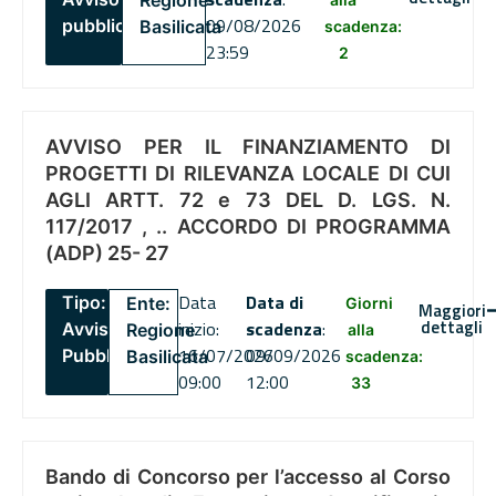
Regione
09/08/2026
pubblico
Basilicata
scadenza:
23:59
2
AVVISO PER IL FINANZIAMENTO DI
PROGETTI DI RILEVANZA LOCALE DI CUI
AGLI ARTT. 72 e 73 DEL D. LGS. N.
117/2017 , .. ACCORDO DI PROGRAMMA
(ADP) 25- 27
Data
Data di
Tipo:
Ente:
Giorni
Maggiori
dettagli
inizio:
scadenza
:
Avviso
Regione
alla
16/07/2026
09/09/2026
Pubblico
Basilicata
scadenza:
09:00
12:00
33
Bando di Concorso per l’accesso al Corso