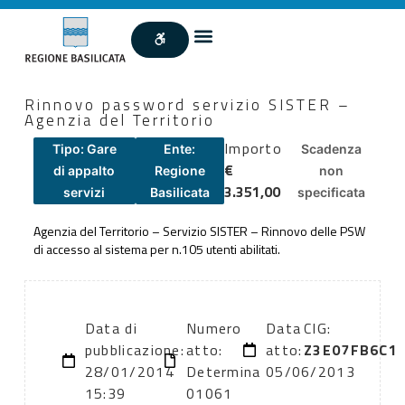
Rinnovo password servizio SISTER –
Agenzia del Territorio
Importo
Tipo: Gare
Ente:
Scadenza
€
di appalto
Regione
non
3.351,00
servizi
Basilicata
specificata
Agenzia del Territorio – Servizio SISTER – Rinnovo delle PSW
di accesso al sistema per n.105 utenti abilitati.
Data di
Numero
Data
CIG:
pubblicazione:
atto:
atto:
Z3E07FB6C1
28/01/2014
Determina
05/06/2013
15:39
01061