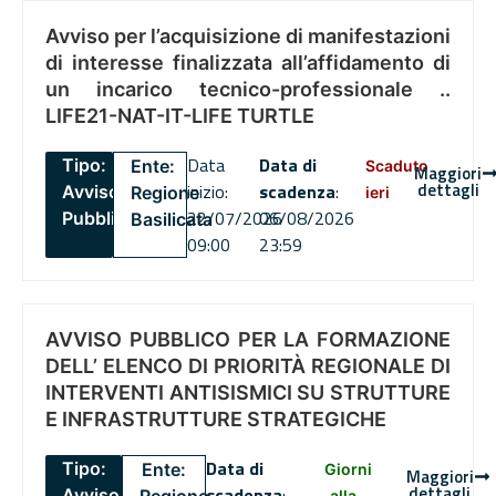
Avviso per l’acquisizione di manifestazioni
di interesse finalizzata all’affidamento di
un incarico tecnico-professionale ..
LIFE21-NAT-IT-LIFE TURTLE
Data
Data di
Tipo:
Ente:
Scaduto
Maggiori
dettagli
inizio:
scadenza
:
Avviso
Regione
ieri
22/07/2026
06/08/2026
Pubblico
Basilicata
09:00
23:59
AVVISO PUBBLICO PER LA FORMAZIONE
DELL’ ELENCO DI PRIORITÀ REGIONALE DI
INTERVENTI ANTISISMICI SU STRUTTURE
E INFRASTRUTTURE STRATEGICHE
Data di
Tipo:
Ente:
Giorni
Maggiori
dettagli
scadenza
:
Avviso
alla