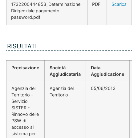
1732200444853_Determinazione
PDF
Scarica
Dirigenziale pagamento
password.pdf
RISULTATI
Precisazione
Società
Data
P
Aggiudicataria
Aggiudicazione
D
Agenzia del
Agenzia del
05/06/2013
D
Territorio -
Territorio
Servizio
SISTER -
Rinnovo delle
PSW di
accesso al
sistema per