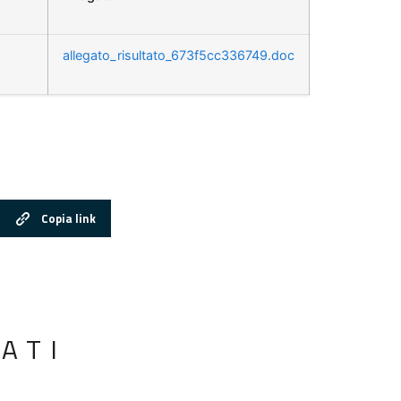
allegato_risultato_673f5cc336749.doc
Copia link
ATI