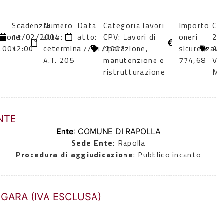
Scadenza:
Numero
Data
Categoria lavori
Importo
C
zione:
11/02/2004
atto:
atto:
CPV: Lavori di
oneri
2
2004
12:00
determina
17/11/2003
riparazione,
sicurezza:
A.T. 205
manutenzione e
774,68
V
ristrutturazione
M
NTE
Ente
: COMUNE DI RAPOLLA
Sede Ente
: Rapolla
Procedura di aggiudicazione
: Pubblico incanto
 GARA (IVA ESCLUSA)