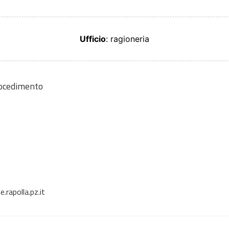
Ufficio
: ragioneria
rocedimento
rapolla.pz.it