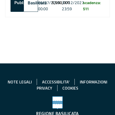
06/07/2026
5,500,000
31/12/2027
Pubblico
Basilicata
scadenza:
00:00
23:59
511
NOTE LEGALI
ACCESSIBILITA'
INFORMAZIONI
PRIVACY
COOKIES