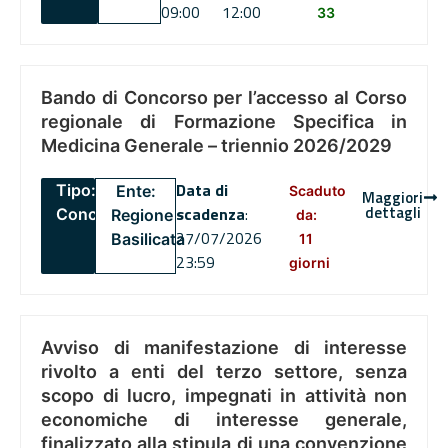
09:00
12:00
33
Bando di Concorso per l’accesso al Corso
regionale di Formazione Specifica in
Medicina Generale – triennio 2026/2029
Data di
Tipo:
Ente:
Scaduto
Maggiori
dettagli
scadenza
:
Concorsi
Regione
da:
27/07/2026
Basilicata
11
23:59
giorni
Avviso di manifestazione di interesse
rivolto a enti del terzo settore, senza
scopo di lucro, impegnati in attività non
economiche di interesse generale,
finalizzato alla stipula di una convenzione