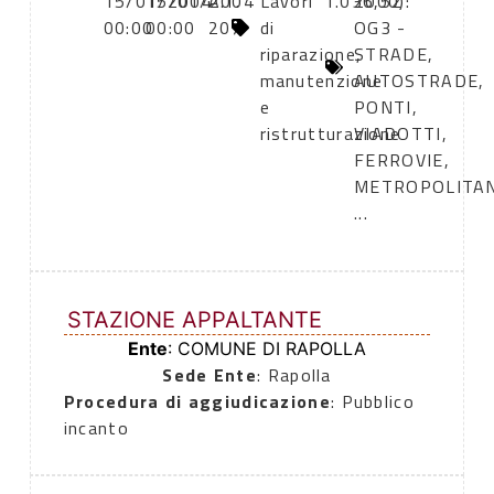
15/01/2004
15/01/2004
A.T.
Lavori
1.036,52
2000):
00:00
00:00
207
di
OG3 -
riparazione,
STRADE,
manutenzione
AUTOSTRADE,
e
PONTI,
ristrutturazione
VIADOTTI,
FERROVIE,
METROPOLITA
...
STAZIONE APPALTANTE
Ente
: COMUNE DI RAPOLLA
Sede Ente
: Rapolla
Procedura di aggiudicazione
: Pubblico
incanto