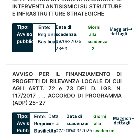
INTERVENTI ANTISISMICI SU STRUTTURE
E INFRASTRUTTURE STRATEGICHE
Data di
Tipo:
Ente:
Giorni
Maggiori
dettagli
scadenza
:
Avviso
Regione
alla
09/08/2026
pubblico
Basilicata
scadenza:
23:59
2
AVVISO PER IL FINANZIAMENTO DI
PROGETTI DI RILEVANZA LOCALE DI CUI
AGLI ARTT. 72 e 73 DEL D. LGS. N.
117/2017 , .. ACCORDO DI PROGRAMMA
(ADP) 25- 27
Data
Data di
Tipo:
Ente:
Giorni
Maggiori
dettagli
inizio:
scadenza
:
Avviso
Regione
alla
16/07/2026
09/09/2026
Pubblico
Basilicata
scadenza: