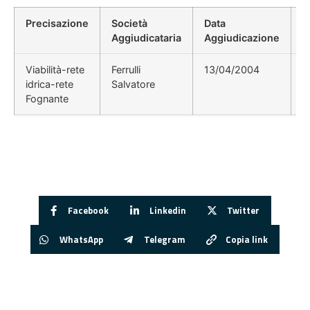
Precisazione
Società
Data
P
Aggiudicataria
Aggiudicazione
D
Viabilità-rete
Ferrulli
13/04/2004
D
idrica-rete
Salvatore
D
Fognante
Facebook
Linkedin
Twitter
WhatsApp
Telegram
Copia link