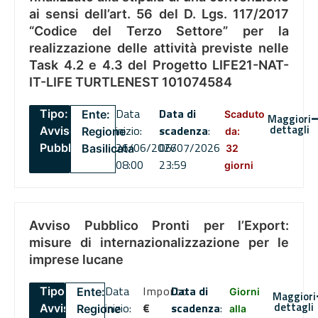
ai sensi dell’art. 56 del D. Lgs. 117/2017
“Codice del Terzo Settore” per la
realizzazione delle attività previste nelle
Task 4.2 e 4.3 del Progetto LIFE21-NAT-
IT-LIFE TURTLENEST 101074584
Data
Data di
Tipo:
Ente:
Scaduto
Maggiori
dettagli
inizio:
scadenza
:
Avviso
Regione
da:
26/06/2026
06/07/2026
Pubblico
Basilicata
32
08:00
23:59
giorni
Avviso Pubblico Pronti per l’Export:
misure di internazionalizzazione per le
imprese lucane
Data
Importo
Data di
Tipo:
Ente:
Giorni
Maggiori
dettagli
inizio:
€
scadenza
:
Avviso
Regione
alla