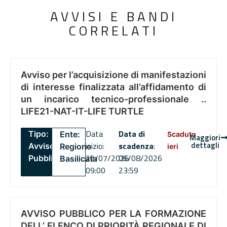
AVVISI E BANDI
CORRELATI
Avviso per l’acquisizione di manifestazioni
di interesse finalizzata all’affidamento di
un incarico tecnico-professionale ..
LIFE21-NAT-IT-LIFE TURTLE
Data
Data di
Tipo:
Ente:
Scaduto
Maggiori
dettagli
inizio:
scadenza
:
Avviso
Regione
ieri
22/07/2026
06/08/2026
Pubblico
Basilicata
09:00
23:59
AVVISO PUBBLICO PER LA FORMAZIONE
DELL’ ELENCO DI PRIORITÀ REGIONALE DI