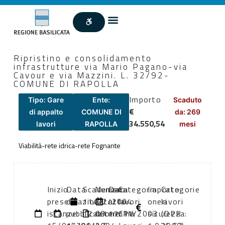
Ripristino e consolidamento
infrastrutture via Mario Pagano-via
Cavour e via Mazzini. L. 32/92-
COMUNE DI RAPOLLA
Importo
Tipo: Gare
Ente:
Scaduto
€
di appalto
COMUNE DI
da: 269
34.550,54
lavori
RAPOLLA
mesi
Viabilità-rete idrica-rete Fognante
Inizio
Data
Scadenza:
Numero
Data
Categoria
Importo
Categorie
presentazione
di
11/02/2004
atto:
atto:
lavori
oneri
lavori
istanze:
pubblicazione:
12:00
determina
17/11/2003
CPV:
sicurezza:
(DPR