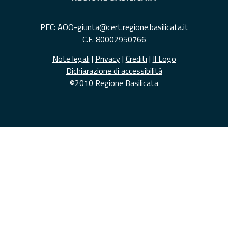
PEC: AOO-giunta@cert.regione.basilicata.it
C.F. 80002950766
Note legali
|
Privacy
|
Crediti
|
Il Logo
Dichiarazione di accessibilità
©2010 Regione Basilicata