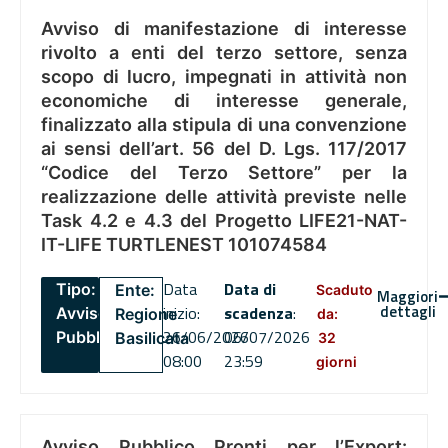
Avviso di manifestazione di interesse
rivolto a enti del terzo settore, senza
scopo di lucro, impegnati in attività non
economiche di interesse generale,
finalizzato alla stipula di una convenzione
ai sensi dell’art. 56 del D. Lgs. 117/2017
“Codice del Terzo Settore” per la
realizzazione delle attività previste nelle
Task 4.2 e 4.3 del Progetto LIFE21-NAT-
IT-LIFE TURTLENEST 101074584
Data
Data di
Tipo:
Ente:
Scaduto
Maggiori
dettagli
inizio:
scadenza
:
Avviso
Regione
da:
26/06/2026
06/07/2026
Pubblico
Basilicata
32
08:00
23:59
giorni
Avviso Pubblico Pronti per l’Export: