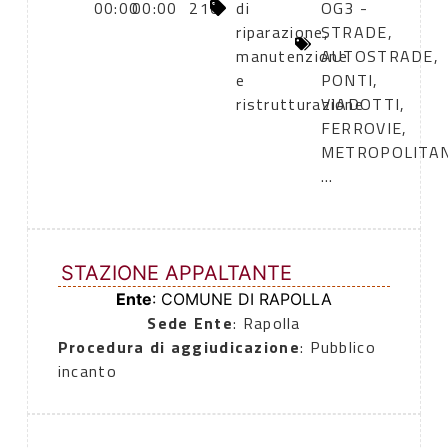
00:00
00:00
210
di
OG3 -
riparazione,
STRADE,
manutenzione
AUTOSTRADE,
e
PONTI,
ristrutturazione
VIADOTTI,
FERROVIE,
METROPOLITA
...
STAZIONE APPALTANTE
Ente
: COMUNE DI RAPOLLA
Sede Ente
: Rapolla
Procedura di aggiudicazione
: Pubblico
incanto