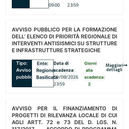
09:00
23:59
AVVISO PUBBLICO PER LA FORMAZIONE
DELL’ ELENCO DI PRIORITÀ REGIONALE DI
INTERVENTI ANTISISMICI SU STRUTTURE
E INFRASTRUTTURE STRATEGICHE
Data di
Tipo:
Ente:
Giorni
Maggiori
dettagli
scadenza
:
Avviso
Regione
alla
09/08/2026
pubblico
Basilicata
scadenza:
23:59
2
AVVISO PER IL FINANZIAMENTO DI
PROGETTI DI RILEVANZA LOCALE DI CUI
AGLI ARTT. 72 e 73 DEL D. LGS. N.