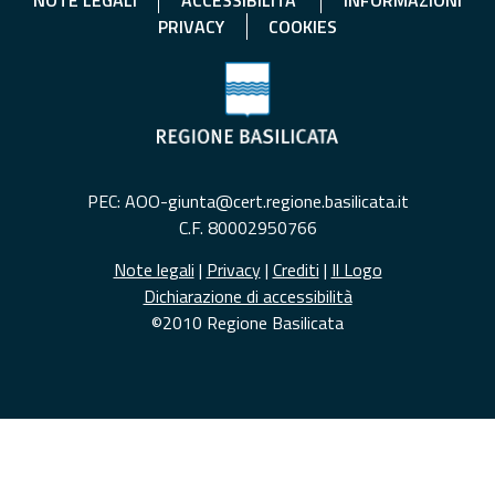
NOTE LEGALI
ACCESSIBILITA'
INFORMAZIONI
PRIVACY
COOKIES
PEC: AOO-giunta@cert.regione.basilicata.it
C.F. 80002950766
Note legali
|
Privacy
|
Crediti
|
Il Logo
Dichiarazione di accessibilità
©2010 Regione Basilicata