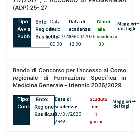
117/2017 , .. ACCORDO DI PROGRAMMA
(ADP) 25- 27
Data
Data di
Tipo:
Ente:
Giorni
Maggiori
dettagli
inizio:
scadenza
:
Avviso
Regione
alla
16/07/2026
09/09/2026
Pubblico
Basilicata
scadenza:
09:00
12:00
33
Bando di Concorso per l’accesso al Corso
regionale di Formazione Specifica in
Medicina Generale – triennio 2026/2029
Data di
Tipo:
Ente:
Scaduto
Maggiori
dettagli
scadenza
:
Concorsi
Regione
da:
27/07/2026
Basilicata
11
23:59
giorni