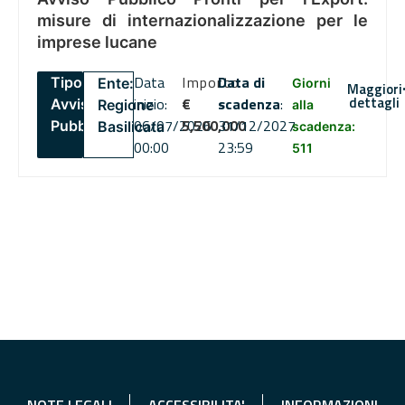
misure di internazionalizzazione per le
imprese lucane
Data
Importo
Data di
Tipo:
Ente:
Giorni
Maggiori
dettagli
inizio:
€
scadenza
:
Avviso
Regione
alla
06/07/2026
5,500,000
31/12/2027
Pubblico
Basilicata
scadenza:
00:00
23:59
511