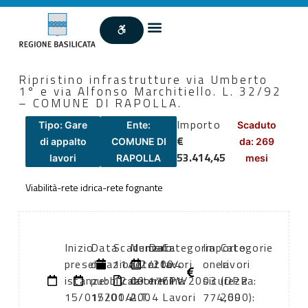
Ripristino infrastrutture via Umberto
1° e via Alfonso Marchitiello. L. 32/92
– COMUNE DI RAPOLLA.
Importo
Tipo: Gare
Ente:
Scaduto
€
di appalto
COMUNE DI
da: 269
53.414,45
lavori
RAPOLLA
mesi
Viabilità-rete idrica-rete fognante
Inizio
Data
Scadenza:
Numero
Data
Categoria
Importo
Categorie
presentazione
di
11/02/2004
atto:
atto:
lavori
oneri
lavori
istanze:
pubblicazione:
12:00
determina
17/11/2003
CPV:
sicurezza:
(DPR
15/01/2004
15/01/2004
A.T.
Lavori
774,69
2000):