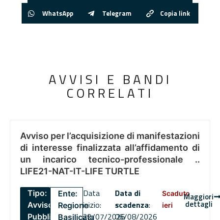
WhatsApp
Telegram
Copia link
AVVISI E BANDI
CORRELATI
Avviso per l’acquisizione di manifestazioni
di interesse finalizzata all’affidamento di
un incarico tecnico-professionale ..
LIFE21-NAT-IT-LIFE TURTLE
Data
Data di
Tipo:
Ente:
Scaduto
Maggiori
dettagli
inizio:
scadenza
:
Avviso
Regione
ieri
22/07/2026
06/08/2026
Pubblico
Basilicata