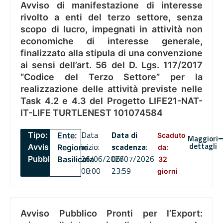
Avviso di manifestazione di interesse
rivolto a enti del terzo settore, senza
scopo di lucro, impegnati in attività non
economiche di interesse generale,
finalizzato alla stipula di una convenzione
ai sensi dell’art. 56 del D. Lgs. 117/2017
“Codice del Terzo Settore” per la
realizzazione delle attività previste nelle
Task 4.2 e 4.3 del Progetto LIFE21-NAT-
IT-LIFE TURTLENEST 101074584
Data
Data di
Tipo:
Ente:
Scaduto
Maggiori
dettagli
inizio:
scadenza
:
Avviso
Regione
da:
26/06/2026
06/07/2026
Pubblico
Basilicata
32
08:00
23:59
giorni
Avviso Pubblico Pronti per l’Export: