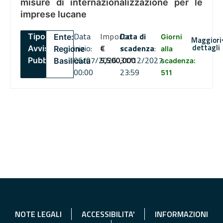
misure di internazionalizzazione per le
imprese lucane
Data
Importo
Data di
Tipo:
Ente:
Giorni
Maggiori
dettagli
inizio:
€
scadenza
:
Avviso
Regione
alla
06/07/2026
5,500,000
31/12/2027
Pubblico
Basilicata
scadenza:
00:00
23:59
511
NOTE LEGALI
ACCESSIBILITA'
INFORMAZIONI