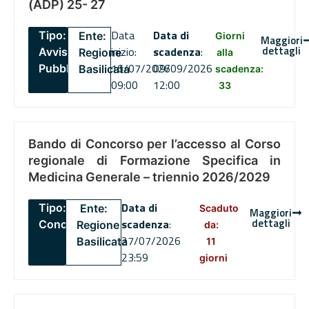
(ADP) 25- 27
Data
Data di
Tipo:
Ente:
Giorni
Maggiori
dettagli
inizio:
scadenza
:
Avviso
Regione
alla
16/07/2026
09/09/2026
Pubblico
Basilicata
scadenza:
09:00
12:00
33
Bando di Concorso per l’accesso al Corso
regionale di Formazione Specifica in
Medicina Generale – triennio 2026/2029
Data di
Tipo:
Ente:
Scaduto
Maggiori
dettagli
scadenza
:
Concorsi
Regione
da:
27/07/2026
Basilicata
11
23:59
giorni