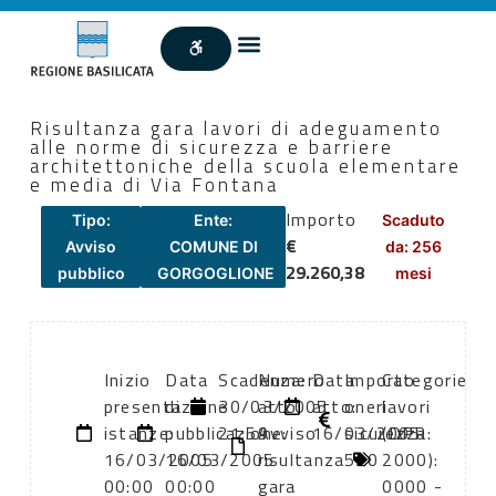
Risultanza gara lavori di adeguamento
alle norme di sicurezza e barriere
architettoniche della scuola elementare
e media di Via Fontana
Importo
Tipo:
Ente:
Scaduto
€
Avviso
COMUNE DI
da: 256
29.260,38
pubblico
GORGOGLIONE
mesi
Inizio
Data
Scadenza:
Numero
Data
Importo
Categorie
presentazione
di
30/03/2005
atto:
atto:
oneri
lavori
istanze:
pubblicazione:
21:59
Avviso
16/03/2005
sicurezza:
(DPR
16/03/2005
16/03/2005
risultanza
520
2000):
00:00
00:00
gara
0000 -