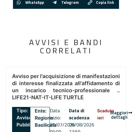
WhatsApp
Telegram
Copia link
AVVISI E BANDI
CORRELATI
Avviso per l’acquisizione di manifestazioni
di interesse finalizzata all’affidamento di
un incarico tecnico-professionale ..
LIFE21-NAT-IT-LIFE TURTLE
Data
Data di
Tipo:
Ente:
Scaduto
Maggiori
dettagli
inizio:
scadenza
:
Avviso
Regione
ieri
22/07/2026
06/08/2026
Pubblico
Basilicata
09:00
23:59