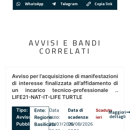
WhatsApp
Telegram
Copia link
AVVISI E BANDI
CORRELATI
Avviso per l’acquisizione di manifestazioni
di interesse finalizzata all’affidamento di
un incarico tecnico-professionale ..
LIFE21-NAT-IT-LIFE TURTLE
Data
Data di
Tipo:
Ente:
Scaduto
Maggiori
dettagli
inizio:
scadenza
:
Avviso
Regione
ieri
22/07/2026
06/08/2026
Pubblico
Basilicata