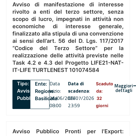
Avviso di manifestazione di interesse
rivolto a enti del terzo settore, senza
scopo di lucro, impegnati in attività non
economiche di interesse generale,
finalizzato alla stipula di una convenzione
ai sensi dell’art. 56 del D. Lgs. 117/2017
“Codice del Terzo Settore” per la
realizzazione delle attività previste nelle
Task 4.2 e 4.3 del Progetto LIFE21-NAT-
IT-LIFE TURTLENEST 101074584
Data
Data di
Tipo:
Ente:
Scaduto
Maggiori
dettagli
inizio:
scadenza
:
Avviso
Regione
da:
26/06/2026
06/07/2026
Pubblico
Basilicata
32
08:00
23:59
giorni
Avviso Pubblico Pronti per l’Export: