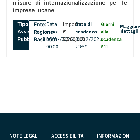
misure di internazionalizzazione per le
imprese lucane
Data
Importo
Data di
Tipo:
Ente:
Giorni
Maggiori
dettagli
inizio:
€
scadenza
:
Avviso
Regione
alla
06/07/2026
5,500,000
31/12/2027
Pubblico
Basilicata
scadenza:
00:00
23:59
511
NOTE LEGALI
ACCESSIBILITA'
INFORMAZIONI