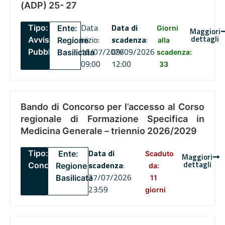
(ADP) 25- 27
Data
Data di
Tipo:
Ente:
Giorni
Maggiori
dettagli
inizio:
scadenza
:
Avviso
Regione
alla
16/07/2026
09/09/2026
Pubblico
Basilicata
scadenza:
09:00
12:00
33
Bando di Concorso per l’accesso al Corso
regionale di Formazione Specifica in
Medicina Generale – triennio 2026/2029
Data di
Tipo:
Ente:
Scaduto
Maggiori
dettagli
scadenza
:
Concorsi
Regione
da:
27/07/2026
Basilicata
11
23:59
giorni