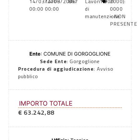
14/03/2006
14/03/2006
867
Lavori
1.300
2000):
00:00
00:00
di
0000
manutenzione
- NON
PRESENTE
Ente
: COMUNE DI GORGOGLIONE
Sede Ente
: Gorgoglione
Procedura di aggiudicazione
: Avviso
pubblico
IMPORTO TOTALE
€ 63.242,88