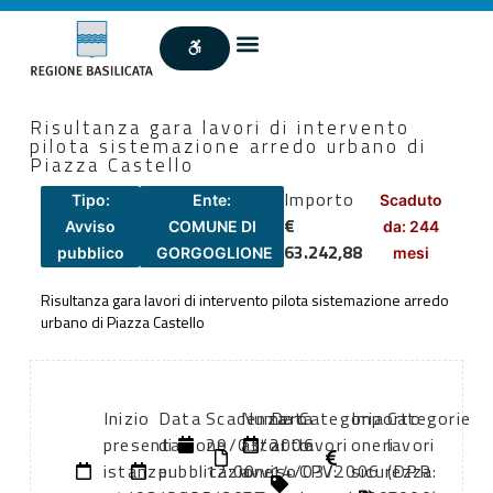
Risultanza gara lavori di intervento
pilota sistemazione arredo urbano di
Piazza Castello
Importo
Tipo:
Ente:
Scaduto
€
Avviso
COMUNE DI
da: 244
63.242,88
pubblico
GORGOGLIONE
mesi
Risultanza gara lavori di intervento pilota sistemazione arredo
urbano di Piazza Castello
Inizio
Data
Scadenza:
Numero
Data
Categoria
Importo
Categorie
presentazione
di
29/03/2006
atto:
atto:
lavori
oneri
lavori
istanze:
pubblicazione:
12:00
avviso
14/03/2006
CPV:
sicurezza:
(DPR