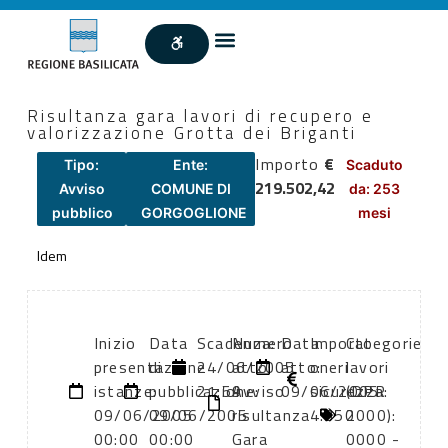
Risultanza gara lavori di recupero e
valorizzazione Grotta dei Briganti
Importo
€
Tipo:
Ente:
Scaduto
219.502,42
Avviso
COMUNE DI
da: 253
pubblico
GORGOGLIONE
mesi
Idem
Inizio
Data
Scadenza:
Numero
Data
Importo
Categorie
presentazione
di
24/06/2005
atto:
atto:
oneri
lavori
istanze:
pubblicazione:
21:59
Avviso
09/06/2005
sicurezza:
(DPR
09/06/2005
09/06/2005
risultanza
4.350
2000):
00:00
00:00
Gara
0000 -