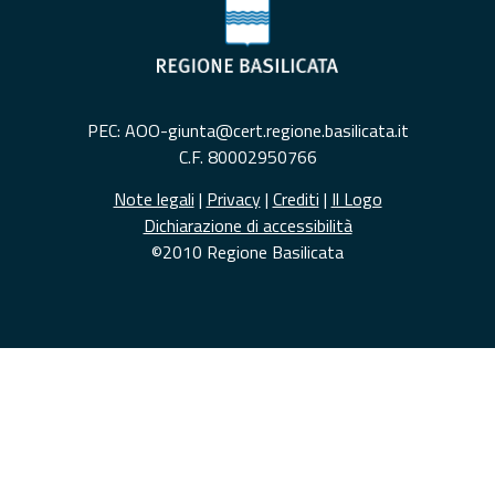
PEC: AOO-giunta@cert.regione.basilicata.it
C.F. 80002950766
Note legali
|
Privacy
|
Crediti
|
Il Logo
Dichiarazione di accessibilità
©2010 Regione Basilicata