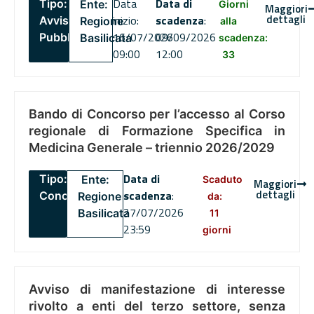
Data
Data di
Tipo:
Ente:
Giorni
Maggiori
dettagli
inizio:
scadenza
:
Avviso
Regione
alla
16/07/2026
09/09/2026
Pubblico
Basilicata
scadenza:
09:00
12:00
33
Bando di Concorso per l’accesso al Corso
regionale di Formazione Specifica in
Medicina Generale – triennio 2026/2029
Data di
Tipo:
Ente:
Scaduto
Maggiori
dettagli
scadenza
:
Concorsi
Regione
da:
27/07/2026
Basilicata
11
23:59
giorni
Avviso di manifestazione di interesse
rivolto a enti del terzo settore, senza