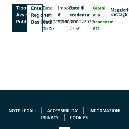
Data
Importo
Data di
Tipo:
Ente:
Giorni
Maggiori
dettagli
inizio:
€
scadenza
:
Avviso
Regione
alla
06/07/2026
5,500,000
31/12/2027
Pubblico
Basilicata
scadenza:
00:00
23:59
511
NOTE LEGALI
ACCESSIBILITA'
INFORMAZIONI
PRIVACY
COOKIES