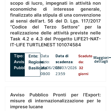
scopo di lucro, impegnati in attività non
economiche di interesse generale,
finalizzato alla stipula di una convenzione
ai sensi dell’art. 56 del D. Lgs. 117/2017
“Codice del Terzo Settore” per la
realizzazione delle attività previste nelle
Task 4.2 e 4.3 del Progetto LIFE21-NAT-
IT-LIFE TURTLENEST 101074584
Data
Data di
Tipo:
Ente:
Scaduto
Maggiori
dettagli
inizio:
scadenza
:
Avviso
Regione
da:
26/06/2026
06/07/2026
Pubblico
Basilicata
32
08:00
23:59
giorni
Avviso Pubblico Pronti per l’Export:
misure di internazionalizzazione per le
imprese lucane