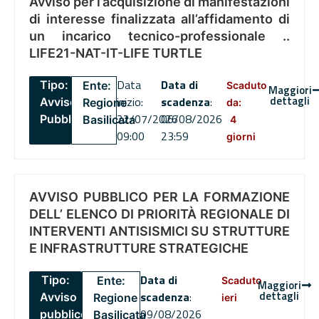
Avviso per l’acquisizione di manifestazioni
di interesse finalizzata all’affidamento di
un incarico tecnico-professionale ..
LIFE21-NAT-IT-LIFE TURTLE
Data
Data di
Tipo:
Ente:
Scaduto
Maggiori
dettagli
inizio:
scadenza
:
Avviso
Regione
da:
22/07/2026
06/08/2026
Pubblico
Basilicata
4
09:00
23:59
giorni
AVVISO PUBBLICO PER LA FORMAZIONE
DELL’ ELENCO DI PRIORITÀ REGIONALE DI
INTERVENTI ANTISISMICI SU STRUTTURE
E INFRASTRUTTURE STRATEGICHE
Data di
Tipo:
Ente:
Scaduto
Maggiori
dettagli
scadenza
:
Avviso
Regione
ieri
09/08/2026
pubblico
Basilicata