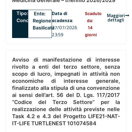
Medicina Generale – triennio 2026/2029
Data di
Tipo:
Ente:
Scaduto
Maggiori
dettagli
scadenza
:
Concorsi
Regione
da:
27/07/2026
Basilicata
14
23:59
giorni
Avviso di manifestazione di interesse
rivolto a enti del terzo settore, senza
scopo di lucro, impegnati in attività non
economiche di interesse generale,
finalizzato alla stipula di una convenzione
ai sensi dell’art. 56 del D. Lgs. 117/2017
“Codice del Terzo Settore” per la
realizzazione delle attività previste nelle
Task 4.2 e 4.3 del Progetto LIFE21-NAT-
IT-LIFE TURTLENEST 101074584