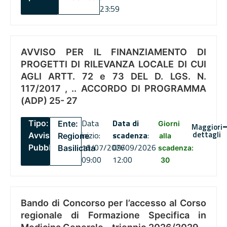
23:59
AVVISO PER IL FINANZIAMENTO DI
PROGETTI DI RILEVANZA LOCALE DI CUI
AGLI ARTT. 72 e 73 DEL D. LGS. N.
117/2017 , .. ACCORDO DI PROGRAMMA
(ADP) 25- 27
Data
Data di
Tipo:
Ente:
Giorni
Maggiori
dettagli
inizio:
scadenza
:
Avviso
Regione
alla
16/07/2026
09/09/2026
Pubblico
Basilicata
scadenza:
09:00
12:00
30
Bando di Concorso per l’accesso al Corso
regionale di Formazione Specifica in