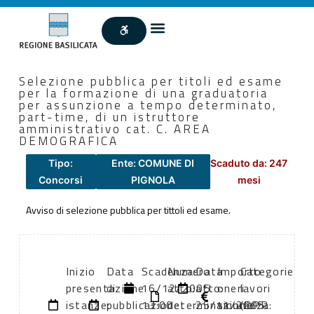
Selezione pubblica per titoli ed esame
per la formazione di una graduatoria
per assunzione a tempo determinato,
part-time, di un istruttore
amministrativo cat. C. AREA
DEMOGRAFICA
Tipo:
Ente: COMUNE DI
Scaduto da: 247
Concorsi
PIGNOLA
mesi
Avviso di selezione pubblica per tittoli ed esame.
Inizio
Data
Scadenza:
Numero
Data
Importo
Categorie
presentazione
di
16/12/2005
atto:
atto:
oneri
lavori
istanze:
pubblicazione:
13:00
determinazione
25/11/2005
sicurezza:
(DPR