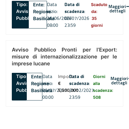
Data
Data di
Tipo:
Ente:
Scaduto
Maggiori
dettagli
inizio:
scadenza
:
Avviso
Regione
da:
26/06/2026
06/07/2026
Pubblico
Basilicata
35
08:00
23:59
giorni
Avviso Pubblico Pronti per l’Export:
misure di internazionalizzazione per le
imprese lucane
Data
Importo
Data di
Tipo:
Ente:
Giorni
Maggiori
dettagli
inizio:
€
scadenza
:
Avviso
Regione
alla
06/07/2026
5,500,000
31/12/2027
Pubblico
Basilicata
scadenza:
00:00
23:59
508