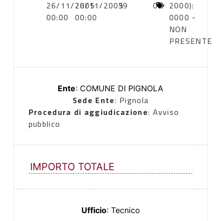
26/11/2005
26/11/2005
39
0
2000):
00:00
00:00
0000 -
NON
PRESENTE
Ente
: COMUNE DI PIGNOLA
Sede Ente
: Pignola
Procedura di aggiudicazione
: Avviso
pubblico
IMPORTO TOTALE
Ufficio
: Tecnico