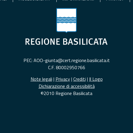
PEC: AOO-giunta@cert.regione.basilicata.it
C.F. 80002950766
Note legali
|
Privacy
|
Crediti
|
Il Logo
Dichiarazione di accessibilità
©2010 Regione Basilicata