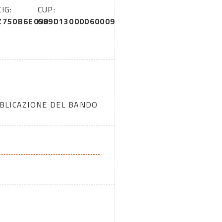
CIG:
CUP:
Z750B6E090
G89D13000060009
BBLICAZIONE DEL BANDO