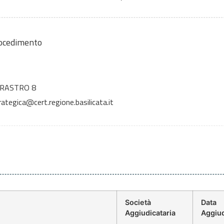
rocedimento
RRASTRO 8
ategica@cert.regione.basilicata.it
Società
Data
Aggiudicataria
Aggiu