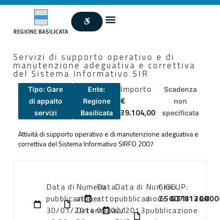
Servizi di supporto operativo e di
manutenzione adeguativa e correttiva
del Sistema Informativo SIR
Importo
Tipo: Gare
Ente:
Scadenza
€
di appalto
Regione
non
39.104,00
servizi
Basilicata
specificata
Attività di supporto operativo e di manutenzione adeguativa e
correttiva del Sistema Informativo SIRFO 2007
Data di
Numero
Data
Data di
Numero
CIG:
CUP:
pubblicazione:
atto:
atto:
pubblicazione
di
Z5007812AB
G31I130000
30/01/2014
Determina
01/02/2013
sul
pubblicazione