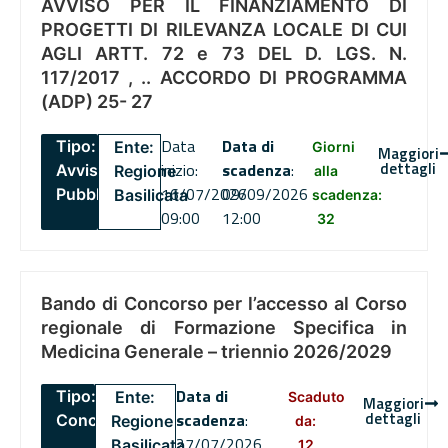
AVVISO PER IL FINANZIAMENTO DI
PROGETTI DI RILEVANZA LOCALE DI CUI
AGLI ARTT. 72 e 73 DEL D. LGS. N.
117/2017 , .. ACCORDO DI PROGRAMMA
(ADP) 25- 27
Data
Data di
Tipo:
Ente:
Giorni
Maggiori
dettagli
inizio:
scadenza
:
Avviso
Regione
alla
16/07/2026
09/09/2026
Pubblico
Basilicata
scadenza:
09:00
12:00
32
Bando di Concorso per l’accesso al Corso
regionale di Formazione Specifica in
Medicina Generale – triennio 2026/2029
Data di
Tipo:
Ente:
Scaduto
Maggiori
dettagli
scadenza
:
Concorsi
Regione
da:
27/07/2026
Basilicata
12