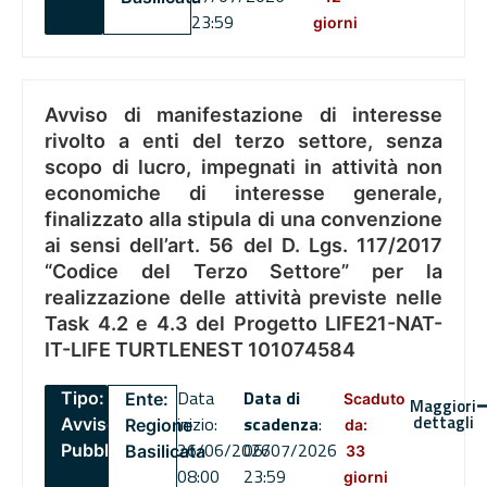
23:59
giorni
Avviso di manifestazione di interesse
rivolto a enti del terzo settore, senza
scopo di lucro, impegnati in attività non
economiche di interesse generale,
finalizzato alla stipula di una convenzione
ai sensi dell’art. 56 del D. Lgs. 117/2017
“Codice del Terzo Settore” per la
realizzazione delle attività previste nelle
Task 4.2 e 4.3 del Progetto LIFE21-NAT-
IT-LIFE TURTLENEST 101074584
Data
Data di
Tipo:
Ente:
Scaduto
Maggiori
dettagli
inizio:
scadenza
:
Avviso
Regione
da:
26/06/2026
06/07/2026
Pubblico
Basilicata
33
08:00
23:59
giorni