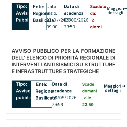
Data
Data di
Tipo:
Ente:
Scaduto
Maggiori
dettagli
inizio:
scadenza
:
Avviso
Regione
da:
22/07/2026
06/08/2026
Pubblico
Basilicata
2
09:00
23:59
giorni
AVVISO PUBBLICO PER LA FORMAZIONE
DELL’ ELENCO DI PRIORITÀ REGIONALE DI
INTERVENTI ANTISISMICI SU STRUTTURE
E INFRASTRUTTURE STRATEGICHE
Data di
Tipo:
Ente:
Scade
Maggiori
dettagli
scadenza
:
Avviso
Regione
domani
09/08/2026
pubblico
Basilicata
alle
23:59
23:59