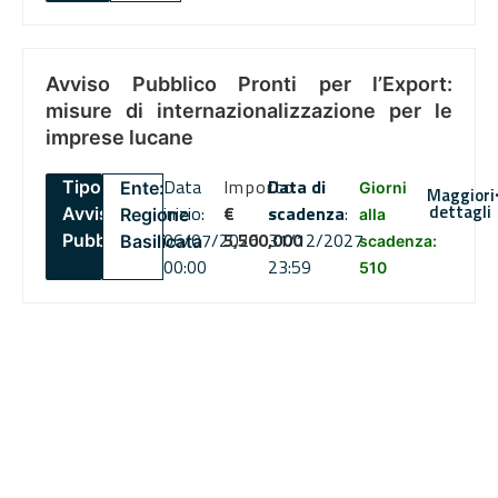
Avviso Pubblico Pronti per l’Export:
misure di internazionalizzazione per le
imprese lucane
Data
Importo
Data di
Tipo:
Ente:
Giorni
Maggiori
dettagli
inizio:
€
scadenza
:
Avviso
Regione
alla
06/07/2026
5,500,000
31/12/2027
Pubblico
Basilicata
scadenza:
00:00
23:59
510