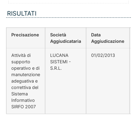
RISULTATI
Precisazione
Società
Data
P
Aggiudicataria
Aggiudicazione
Attività di
LUCANA
01/02/2013
D
supporto
SISTEMI -
d
operativo e di
S.R.L.
0
manutenzione
adeguativa e
correttiva del
Sistema
Informativo
SIRFO 2007