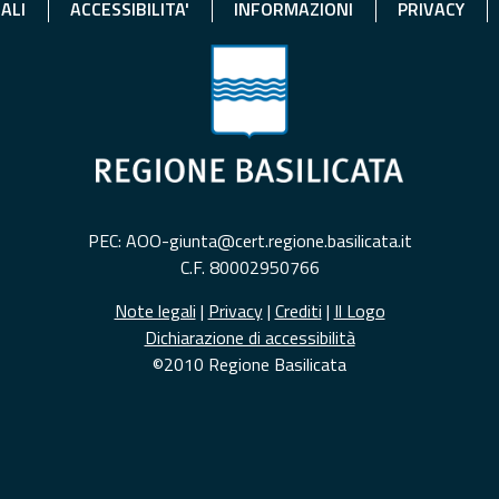
ALI
ACCESSIBILITA'
INFORMAZIONI
PRIVACY
PEC: AOO-giunta@cert.regione.basilicata.it
C.F. 80002950766
Note legali
|
Privacy
|
Crediti
|
Il Logo
Dichiarazione di accessibilità
©2010 Regione Basilicata