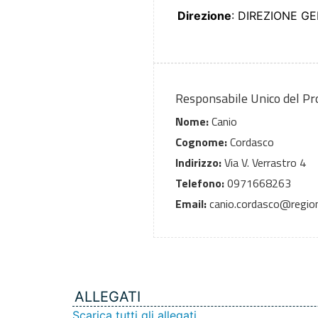
Direzione
: DIREZIONE G
Responsabile Unico del P
Nome:
Canio
Cognome:
Cordasco
Indirizzo:
Via V. Verrastro 4
Telefono:
0971668263
Email:
canio.cordasco@regione
ALLEGATI
Scarica tutti gli allegati