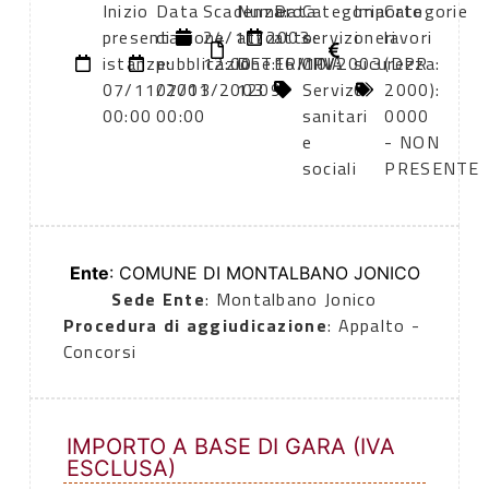
Inizio
Data
Scadenza:
Numero
Data
Categoria
Importo
Categorie
presentazione
di
24/11/2003
atto:
atto:
servizi
oneri
lavori
istanze:
pubblicazione:
12:00
DETERMINA
16/10/2003
CPV:
sicurezza:
(DPR
07/11/2003
07/11/2003
1209
Servizi
0
2000):
00:00
00:00
sanitari
0000
e
- NON
sociali
PRESENTE
Ente
: COMUNE DI MONTALBANO JONICO
Sede Ente
: Montalbano Jonico
Procedura di aggiudicazione
: Appalto -
Concorsi
IMPORTO A BASE DI GARA (IVA
ESCLUSA)