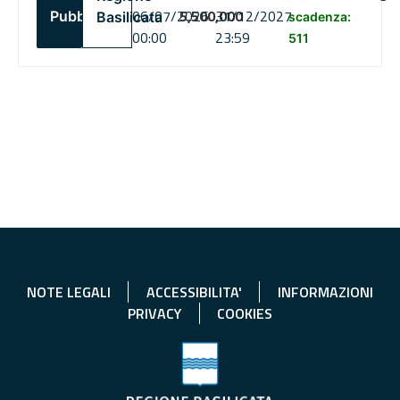
06/07/2026
5,500,000
31/12/2027
Pubblico
Basilicata
scadenza:
00:00
23:59
511
NOTE LEGALI
ACCESSIBILITA'
INFORMAZIONI
PRIVACY
COOKIES