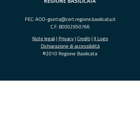
PEC: AOO-giunta@cert.regione.basilicata.it
C.F. 80002950766
Note legali
|
Privacy
|
Crediti
|
Il Logo
Dichiarazione di accessibilità
©2010 Regione Basilicata