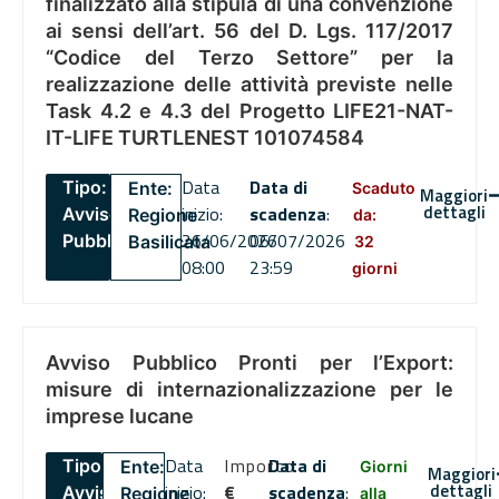
finalizzato alla stipula di una convenzione
ai sensi dell’art. 56 del D. Lgs. 117/2017
“Codice del Terzo Settore” per la
realizzazione delle attività previste nelle
Task 4.2 e 4.3 del Progetto LIFE21-NAT-
IT-LIFE TURTLENEST 101074584
Data
Data di
Tipo:
Ente:
Scaduto
Maggiori
dettagli
inizio:
scadenza
:
Avviso
Regione
da:
26/06/2026
06/07/2026
Pubblico
Basilicata
32
08:00
23:59
giorni
Avviso Pubblico Pronti per l’Export:
misure di internazionalizzazione per le
imprese lucane
Data
Importo
Data di
Tipo:
Ente:
Giorni
Maggiori
dettagli
inizio:
€
scadenza
:
Avviso
Regione
alla