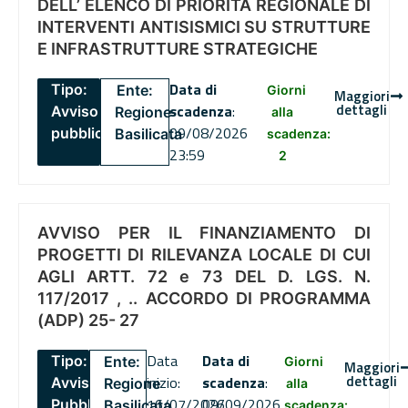
DELL’ ELENCO DI PRIORITÀ REGIONALE DI
INTERVENTI ANTISISMICI SU STRUTTURE
E INFRASTRUTTURE STRATEGICHE
Data di
Tipo:
Ente:
Giorni
Maggiori
dettagli
scadenza
:
Avviso
Regione
alla
09/08/2026
pubblico
Basilicata
scadenza:
23:59
2
AVVISO PER IL FINANZIAMENTO DI
PROGETTI DI RILEVANZA LOCALE DI CUI
AGLI ARTT. 72 e 73 DEL D. LGS. N.
117/2017 , .. ACCORDO DI PROGRAMMA
(ADP) 25- 27
Data
Data di
Tipo:
Ente:
Giorni
Maggiori
dettagli
inizio:
scadenza
:
Avviso
Regione
alla
16/07/2026
09/09/2026
Pubblico
Basilicata
scadenza: