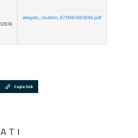
allegato_risultato_673f467e83946.pdf
02616
Copia link
ATI