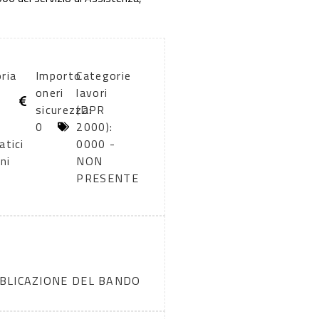
ria
Importo
Categorie
oneri
lavori
sicurezza:
(DPR
0
2000):
atici
0000 -
ni
NON
PRESENTE
BBLICAZIONE DEL BANDO