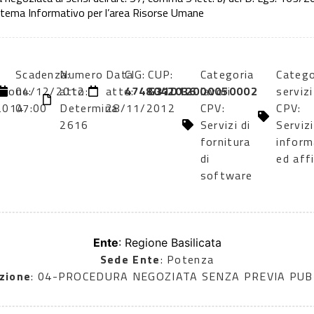
tema Informativo per l’area Risorse Umane
Scadenza:
Numero
Data
CIG:
CUP:
Categoria
Catego
zione:
04/12/2012
atto:
atto:
4748042036
G31D12000050002
lavori
servizi
2014
07:00
Determina
28/11/2012
CPV:
CPV:
2616
Servizi di
Servizi
fornitura
inform
di
ed affi
software
Ente
: Regione Basilicata
Sede Ente
: Potenza
zione
: 04-PROCEDURA NEGOZIATA SENZA PREVIA PU