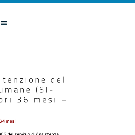
utenzione del
 umane (SI-
iori 36 mesi –
164 mesi
06 del servizio di Assistenza,