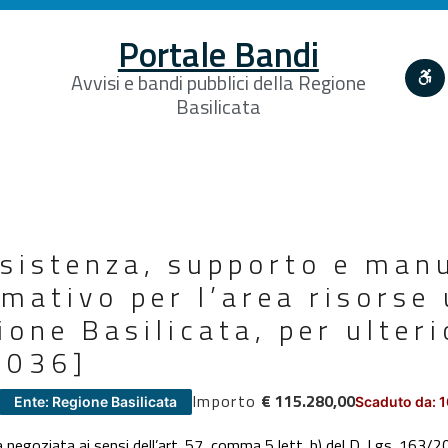
Portale Bandi
Avvisi e bandi pubblici della Regione
Basilicata
ssistenza, supporto e man
mativo per l’area risorse
ione Basilicata, per ulter
2036]
Importo
€ 115.280,00
Ente: Regione Basilicata
Scaduto da: 
egoziata ai sensi dell’art. 57, comma 5 lett. b) del D. Lgs. 163/20