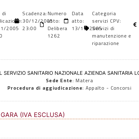
 di
Scadenza:
Numero
Data
Categoria
licazione:
30/12/2005
atto:
atto:
servizi CPV:
11/2005
23:00
Delibera
13/10/2005
Servizi di
0
1262
manutenzione e
riparazione
L SERVIZIO SANITARIO NAZIONALE AZIENDA SANITARIA L
Sede Ente
: Matera
Procedura di aggiudicazione
: Appalto - Concorsi
 GARA (IVA ESCLUSA)