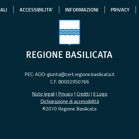
ALI
ACCESSIBILITA'
INFORMAZIONI
PRIVACY
PEC: AOO-giunta@cert.regione.basilicata.it
C.F. 80002950766
Note legali
|
Privacy
|
Crediti
|
Il Logo
Dichiarazione di accessibilità
©2010 Regione Basilicata