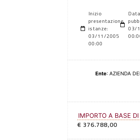
Inizio
Data
presentazione
pubb
istanze:
03/
03/11/2005
00:0
00:00
Ente
: AZIENDA DE
IMPORTO A BASE DI
€ 376.788,00