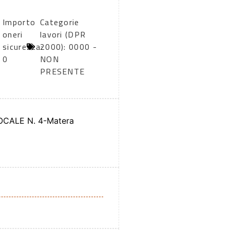
Importo
Categorie
oneri
lavori (DPR
sicurezza:
2000): 0000 -
0
NON
PRESENTE
OCALE N. 4-Matera