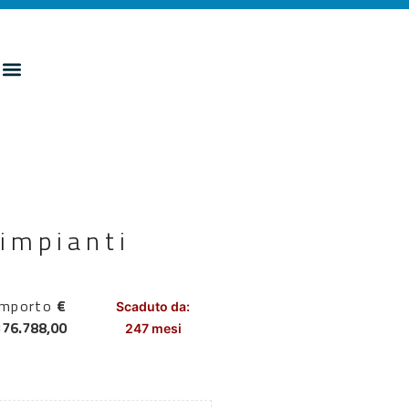
impianti
Importo
€
Scaduto da:
376.788,00
247 mesi