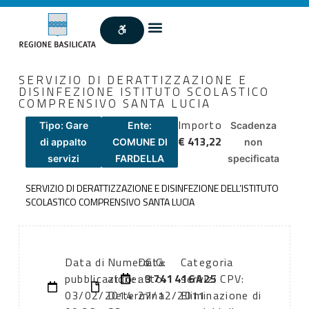
SERVIZIO DI DERATTIZZAZIONE E
DISINFEZIONE ISTITUTO SCOLASTICO
COMPRENSIVO SANTA LUCIA
Importo
Tipo: Gare
Ente:
Scadenza
€ 413,22
di appalto
COMUNE DI
non
servizi
FARDELLA
specificata
SERVIZIO DI DERATTIZZAZIONE E DISINFEZIONE DELL’ISTITUTO
SCOLASTICO COMPRENSIVO SANTA LUCIA
Data di
Numero
Data
CIG:
Categoria
pubblicazione:
atto:
atto:
3741416A25
servizi CPV:
03/02/2014
Determina
27/12/2011
Eliminazione di