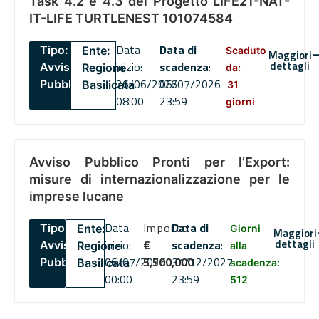
Task 4.2 e 4.3 del Progetto LIFE21-NAT-
IT-LIFE TURTLENEST 101074584
Data
Data di
Tipo:
Ente:
Scaduto
Maggiori
dettagli
inizio:
scadenza
:
Avviso
Regione
da:
26/06/2026
06/07/2026
Pubblico
Basilicata
31
08:00
23:59
giorni
Avviso Pubblico Pronti per l’Export:
misure di internazionalizzazione per le
imprese lucane
Data
Importo
Data di
Tipo:
Ente:
Giorni
Maggiori
dettagli
inizio:
€
scadenza
:
Avviso
Regione
alla
06/07/2026
5,500,000
31/12/2027
Pubblico
Basilicata
scadenza:
00:00
23:59
512