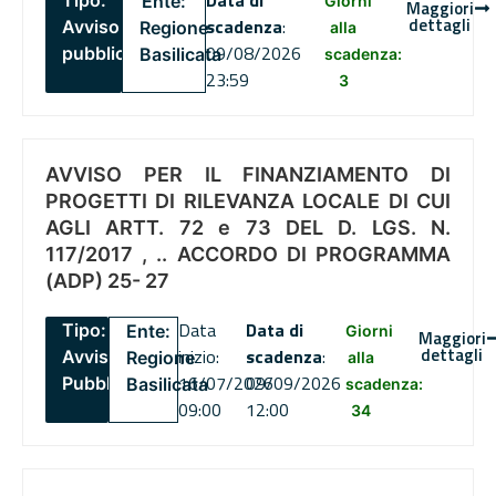
Data di
Tipo:
Ente:
Giorni
Maggiori
dettagli
scadenza
:
Avviso
Regione
alla
09/08/2026
pubblico
Basilicata
scadenza:
23:59
3
AVVISO PER IL FINANZIAMENTO DI
PROGETTI DI RILEVANZA LOCALE DI CUI
AGLI ARTT. 72 e 73 DEL D. LGS. N.
117/2017 , .. ACCORDO DI PROGRAMMA
(ADP) 25- 27
Data
Data di
Tipo:
Ente:
Giorni
Maggiori
dettagli
inizio:
scadenza
:
Avviso
Regione
alla
16/07/2026
09/09/2026
Pubblico
Basilicata
scadenza:
09:00
12:00
34