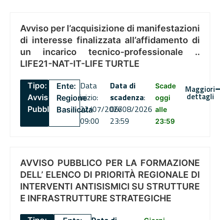
Avviso per l’acquisizione di manifestazioni
di interesse finalizzata all’affidamento di
un incarico tecnico-professionale ..
LIFE21-NAT-IT-LIFE TURTLE
Data
Data di
Tipo:
Ente:
Scade
Maggiori
dettagli
inizio:
scadenza
:
Avviso
Regione
oggi
22/07/2026
06/08/2026
Pubblico
Basilicata
alle
09:00
23:59
23:59
AVVISO PUBBLICO PER LA FORMAZIONE
DELL’ ELENCO DI PRIORITÀ REGIONALE DI
INTERVENTI ANTISISMICI SU STRUTTURE
E INFRASTRUTTURE STRATEGICHE