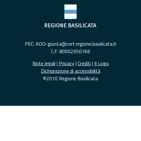
PEC: AOO-giunta@cert.regione.basilicata.it
C.F. 80002950766
Note legali
|
Privacy
|
Crediti
|
Il Logo
Dichiarazione di accessibilità
©2010 Regione Basilicata