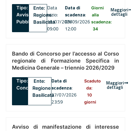
Data
Data di
Tipo:
Ente:
Giorni
Maggiori
dettagli
inizio:
scadenza
:
Avviso
Regione
alla
16/07/2026
09/09/2026
Pubblico
Basilicata
scadenza:
09:00
12:00
34
Bando di Concorso per l’accesso al Corso
regionale di Formazione Specifica in
Medicina Generale – triennio 2026/2029
Data di
Tipo:
Ente:
Scaduto
Maggiori
dettagli
scadenza
:
Concorsi
Regione
da:
27/07/2026
Basilicata
10
23:59
giorni
Avviso di manifestazione di interesse