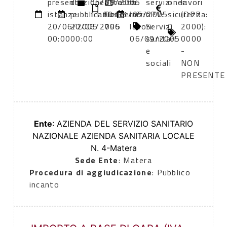
presentazione
di
05/09/2005
atto:
atto:
di
servizi
oneri
lavori
istanze:
pubblicazione:
11:00
Delibera
31/05/2005
inizio
CPV:
sicurezza:
(DPR
20/06/2005
20/06/2005
796
lavori:
Servizi
0
2000):
00:00
00:00
06/09/2005
sanitari
0000
e
-
sociali
NON
PRESENTE
Ente
: AZIENDA DEL SERVIZIO SANITARIO
NAZIONALE AZIENDA SANITARIA LOCALE
N. 4-Matera
Sede Ente
: Matera
Procedura di aggiudicazione
: Pubblico
incanto