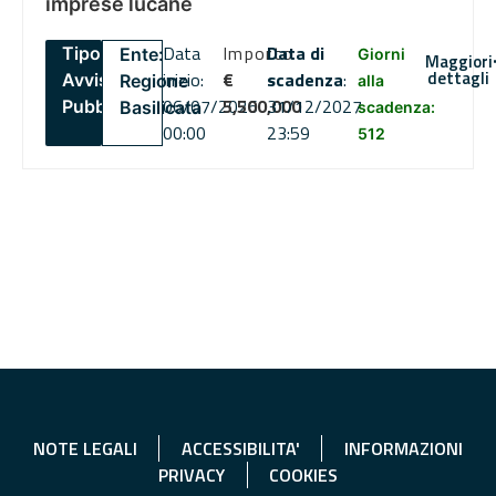
imprese lucane
Data
Importo
Data di
Tipo:
Ente:
Giorni
Maggiori
dettagli
inizio:
€
scadenza
:
Avviso
Regione
alla
06/07/2026
5,500,000
31/12/2027
Pubblico
Basilicata
scadenza:
00:00
23:59
512
NOTE LEGALI
ACCESSIBILITA'
INFORMAZIONI
PRIVACY
COOKIES