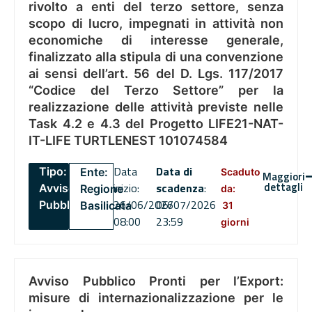
rivolto a enti del terzo settore, senza
scopo di lucro, impegnati in attività non
economiche di interesse generale,
finalizzato alla stipula di una convenzione
ai sensi dell’art. 56 del D. Lgs. 117/2017
“Codice del Terzo Settore” per la
realizzazione delle attività previste nelle
Task 4.2 e 4.3 del Progetto LIFE21-NAT-
IT-LIFE TURTLENEST 101074584
Data
Data di
Tipo:
Ente:
Scaduto
Maggiori
dettagli
inizio:
scadenza
:
Avviso
Regione
da:
26/06/2026
06/07/2026
Pubblico
Basilicata
31
08:00
23:59
giorni
Avviso Pubblico Pronti per l’Export:
misure di internazionalizzazione per le