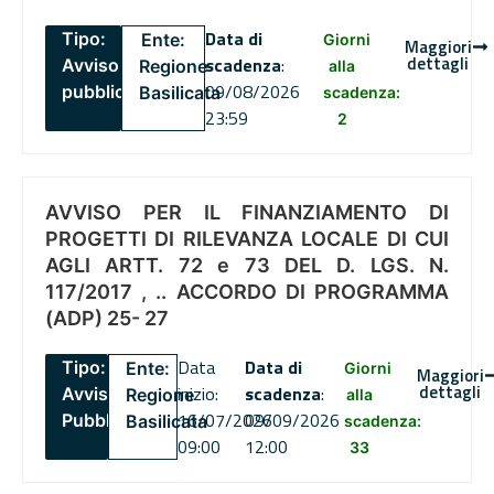
Data di
Tipo:
Ente:
Giorni
Maggiori
dettagli
scadenza
:
Avviso
Regione
alla
09/08/2026
pubblico
Basilicata
scadenza:
23:59
2
AVVISO PER IL FINANZIAMENTO DI
PROGETTI DI RILEVANZA LOCALE DI CUI
AGLI ARTT. 72 e 73 DEL D. LGS. N.
117/2017 , .. ACCORDO DI PROGRAMMA
(ADP) 25- 27
Data
Data di
Tipo:
Ente:
Giorni
Maggiori
dettagli
inizio:
scadenza
:
Avviso
Regione
alla
16/07/2026
09/09/2026
Pubblico
Basilicata
scadenza:
09:00
12:00
33