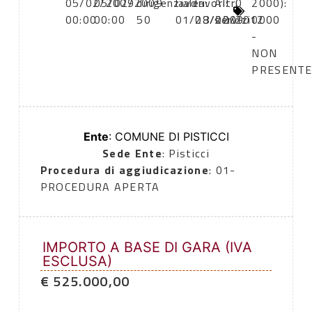
05/02/2009
05/02/2009
dirigenziale
lavori:
lavori:
Altri
0
2000):
00:00
00:00
50
01/03/2009
28/02/2012
servizi
0000
-
NON
PRESENT
Ente
: COMUNE DI PISTICCI
Sede Ente
: Pisticci
Procedura di aggiudicazione
: 01-
PROCEDURA APERTA
IMPORTO A BASE DI GARA (IVA
ESCLUSA)
€ 525.000,00