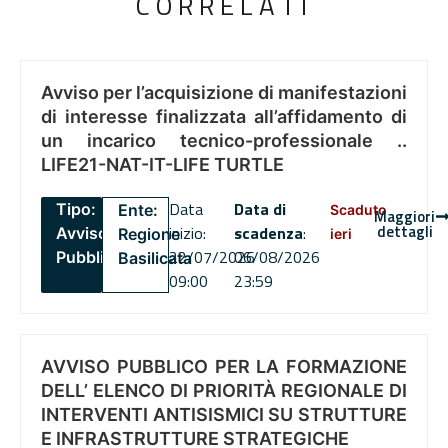
CORRELATI
Avviso per l’acquisizione di manifestazioni
di interesse finalizzata all’affidamento di
un incarico tecnico-professionale ..
LIFE21-NAT-IT-LIFE TURTLE
Data
Data di
Tipo:
Ente:
Scaduto
Maggiori
dettagli
inizio:
scadenza
:
Avviso
Regione
ieri
22/07/2026
06/08/2026
Pubblico
Basilicata
09:00
23:59
AVVISO PUBBLICO PER LA FORMAZIONE
DELL’ ELENCO DI PRIORITÀ REGIONALE DI
INTERVENTI ANTISISMICI SU STRUTTURE
E INFRASTRUTTURE STRATEGICHE