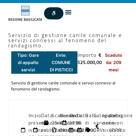
Servizio di gestione canile comunale e
servizi connessi al fenomeno del
randagismo.
Importo
€
Tipo: Gare
Ente:
Scaduto
525.000,00
di appalto
COMUNE
da: 209
servizi
DI PISTICCI
mesi
Servizio di gestione canile comunale e servizi connessi al
fenomeno del randagismo.
Inizio
Data
Scadenza:
Numero
Data
Data
Data
Categoria
Importo
Categorie
presentazione
di
25/02/2009
atto:
atto:
di
di
servizi
oneri
lavori
istanze:
pubblicazione:
12:00
determina
04/02/2009
inizio
fine
CPV:
sicurezza:
(DPR