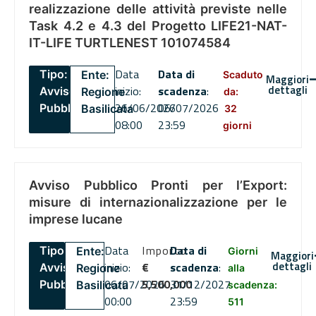
realizzazione delle attività previste nelle
Task 4.2 e 4.3 del Progetto LIFE21-NAT-
IT-LIFE TURTLENEST 101074584
Data
Data di
Tipo:
Ente:
Scaduto
Maggiori
dettagli
inizio:
scadenza
:
Avviso
Regione
da:
26/06/2026
06/07/2026
Pubblico
Basilicata
32
08:00
23:59
giorni
Avviso Pubblico Pronti per l’Export:
misure di internazionalizzazione per le
imprese lucane
Data
Importo
Data di
Tipo:
Ente:
Giorni
Maggiori
dettagli
inizio:
€
scadenza
:
Avviso
Regione
alla
06/07/2026
5,500,000
31/12/2027
Pubblico
Basilicata
scadenza:
00:00
23:59
511