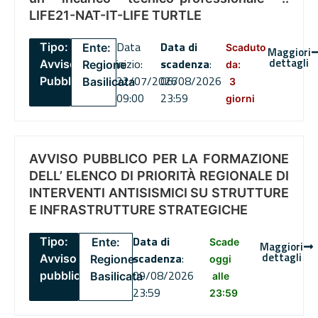
LIFE21-NAT-IT-LIFE TURTLE
Data
Data di
Tipo:
Ente:
Scaduto
Maggiori
dettagli
inizio:
scadenza
:
Avviso
Regione
da:
22/07/2026
06/08/2026
Pubblico
Basilicata
3
09:00
23:59
giorni
AVVISO PUBBLICO PER LA FORMAZIONE
DELL’ ELENCO DI PRIORITÀ REGIONALE DI
INTERVENTI ANTISISMICI SU STRUTTURE
E INFRASTRUTTURE STRATEGICHE
Data di
Tipo:
Ente:
Scade
Maggiori
dettagli
scadenza
:
Avviso
Regione
oggi
09/08/2026
pubblico
Basilicata
alle
23:59
23:59