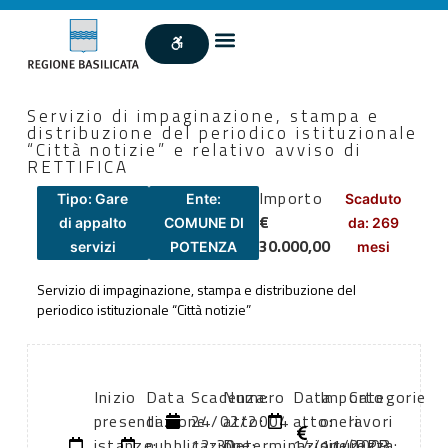
Servizio di impaginazione, stampa e
distribuzione del periodico istituzionale
“Città notizie” e relativo avviso di
RETTIFICA
Importo
Tipo: Gare
Ente:
Scaduto
€
di appalto
COMUNE DI
da: 269
30.000,00
servizi
POTENZA
mesi
Servizio di impaginazione, stampa e distribuzione del
periodico istituzionale “Città notizie”
Inizio
Data
Scadenza:
Numero
Data
Importo
Categorie
presentazione
di
24/02/2004
atto:
atto:
oneri
lavori
istanze:
pubblicazione:
12:30
Determinazione
14/11/2003
sicurezza:
(DPR