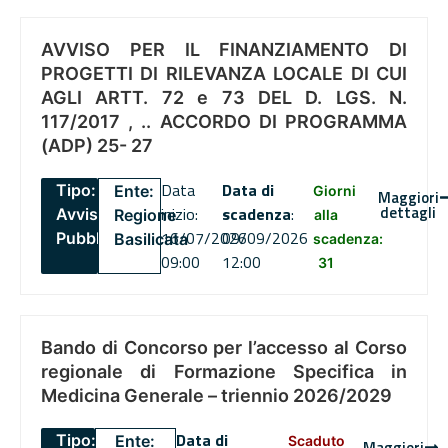
AVVISO PER IL FINANZIAMENTO DI
PROGETTI DI RILEVANZA LOCALE DI CUI
AGLI ARTT. 72 e 73 DEL D. LGS. N.
117/2017 , .. ACCORDO DI PROGRAMMA
(ADP) 25- 27
Data
Data di
Tipo:
Ente:
Giorni
Maggiori
dettagli
inizio:
scadenza
:
Avviso
Regione
alla
16/07/2026
09/09/2026
Pubblico
Basilicata
scadenza:
09:00
12:00
31
Bando di Concorso per l’accesso al Corso
regionale di Formazione Specifica in
Medicina Generale – triennio 2026/2029
Data di
Tipo:
Ente:
Scaduto
Maggiori