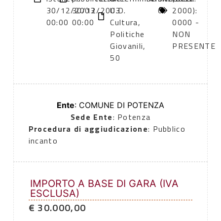
30/12/2003
30/12/2003
U.D.
0
2000):
00:00
00:00
Cultura,
0000 -
Politiche
NON
Giovanili,
PRESENTE
50
Ente
: COMUNE DI POTENZA
Sede Ente
: Potenza
Procedura di aggiudicazione
: Pubblico
incanto
IMPORTO A BASE DI GARA (IVA
ESCLUSA)
€ 30.000,00