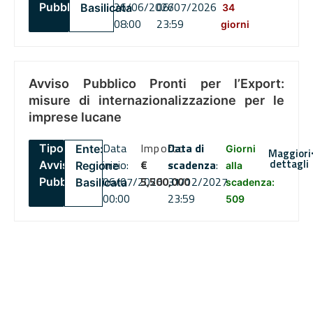
26/06/2026
06/07/2026
Pubblico
Basilicata
34
08:00
23:59
giorni
Avviso Pubblico Pronti per l’Export:
misure di internazionalizzazione per le
imprese lucane
Data
Importo
Data di
Tipo:
Ente:
Giorni
Maggiori
dettagli
inizio:
€
scadenza
:
Avviso
Regione
alla
06/07/2026
5,500,000
31/12/2027
Pubblico
Basilicata
scadenza:
00:00
23:59
509