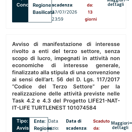
dettagli
scadenza
:
Concorsi
Regione
da:
27/07/2026
Basilicata
13
23:59
giorni
Avviso di manifestazione di interesse
rivolto a enti del terzo settore, senza
scopo di lucro, impegnati in attività non
economiche di interesse generale,
finalizzato alla stipula di una convenzione
ai sensi dell’art. 56 del D. Lgs. 117/2017
“Codice del Terzo Settore” per la
realizzazione delle attività previste nelle
Task 4.2 e 4.3 del Progetto LIFE21-NAT-
IT-LIFE TURTLENEST 101074584
Data
Data di
Tipo:
Ente:
Scaduto
Maggiori
dettagli
inizio:
scadenza
:
Avviso
Regione
da: