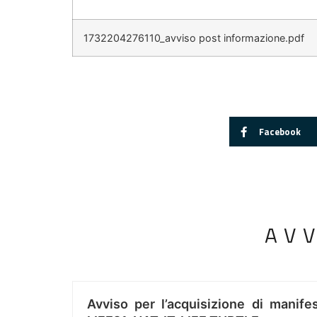
1732204276110_avviso post informazione.pdf
Facebook
AV
Avviso per l’acquisizione di manifes