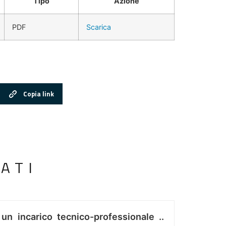
Tipo
Azione
PDF
Scarica
Copia link
ATI
 un incarico tecnico-professionale ..