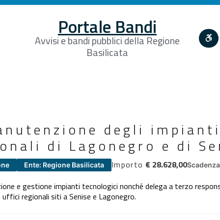
Portale Bandi
Avvisi e bandi pubblici della Regione
Basilicata
anutenzione degli impianti
ionali di Lagonegro e di Se
Importo
€ 28.628,00
one
Ente: Regione Basilicata
Scadenza 
one e gestione impianti tecnologici nonché delega a terzo responsab
uffici regionali siti a Senise e Lagonegro.